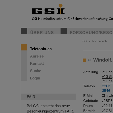
ÜBER UNS
FORSCHUNG/BESC
GSI
>
Telefonbuch
Telefonbuch
Anreise
Windolf, 
Kontakt
Suche
Abteilung
:
Lina
GSI
,
Login
Lina
Telefon
:
2263
3546
E-Mail
:
a.wi
FAIR
Gebäude
:
BR3
Bei GSI entsteht das neue
Raum
:
2.11
Bereich
:
GSI
,
Beschleunigerzentrum FAIR.