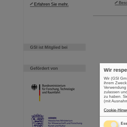
Besc
Erfahren Sie mehr.
GSI ist Mitglied bei
Gefördert von
Wir respe
Wir (GSI Gmb
ihrem Zweck
Verwendung v
zulassen und
zu haben. Si
(mit Ausnahm
Cookie-Hinwe
Ess