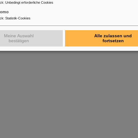
ck
:
Unbedingt erforderliche Cookies
tomo
ck
:
Statistik-Cookies
Meine Auswahl
Alle zulassen und
bestätigen
fortsetzen