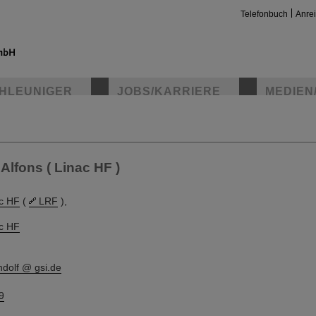
Telefonbuch
Anre
HLEUNIGER
JOBS/KARRIERE
MEDIEN
insta
Alfons ( Linac HF )
c HF
(
LRF
),
c HF
ndolf @ gsi.de
9