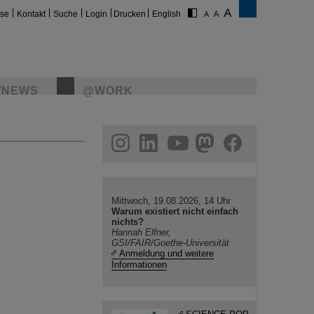
ise
Kontakt
Suche
Login
Drucken
English
/NEWS
@WORK
gram
linkedin
youtube
helmholtz.social
facebook
Mittwoch, 19.08.2026, 14 Uhr
Warum existiert nicht einfach
nichts?
Hannah Elfner,
GSI/FAIR/Goethe-Universität
Anmeldung und weitere
Informationen