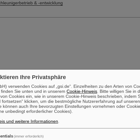
hleunigerbetrieb & -entwicklung
ktieren Ihre Privatsphäre
H) verwenden Cookies auf „gsi.de“. Einzelheiten zu den Arten von Co
 finden Sie unten und in unserem
Cookie-Hinweis
. Bitte willigen Sie in 
on Cookies ein, wie in unserem Cookie-Hinweis beschrieben, indem Si
 fortsetzen“ klicken, um die bestmögliche Nutzererfahrung auf unsere
e können auch Ihre bevorzugten Einstellungen vornehmen oder Cooki
e unbedingt erforderlicher Cookies).
is und weitere Informationen
.
entials
(immer erforderlich)