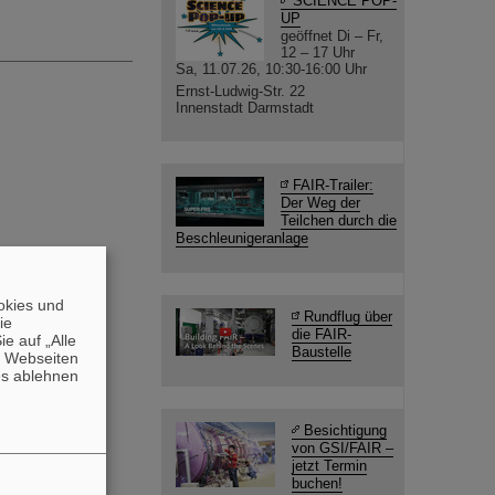
SCIENCE POP-
UP
geöffnet Di – Fr,
12 – 17 Uhr
Sa, 11.07.26, 10:30-16:00 Uhr
Ernst-Ludwig-Str. 22
Innenstadt Darmstadt
FAIR-Trailer:
Der Weg der
Teilchen durch die
Beschleunigeranlage
okies und
Rundflug über
die
die FAIR-
e auf „Alle
Baustelle
n Webseiten
es ablehnen
Besichtigung
von GSI/FAIR –
jetzt Termin
buchen!