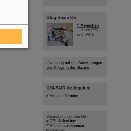
Blog Beam On
Menschen
...hinter GSI
und FAIR.
Umgang mit den Auswirkungen
des Kriegs in der Ukraine
GSI-FAIR Kolloquium
Aktuelle Termine
Veranstaltungen bei GSI:
GSI-Kolloquium
Accelerator Seminar
Kalender