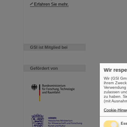
Erfahren Sie mehr.
GSI ist Mitglied bei
Gefördert von
Wir respe
Wir (GSI Gmb
ihrem Zweck
Verwendung v
zulassen und
zu haben. Si
(mit Ausnahm
Cookie-Hinwe
Ess