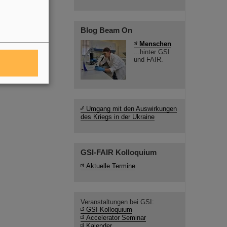
Blog Beam On
Menschen
...hinter GSI
und FAIR.
Umgang mit den Auswirkungen
des Kriegs in der Ukraine
GSI-FAIR Kolloquium
Aktuelle Termine
Veranstaltungen bei GSI:
GSI-Kolloquium
Accelerator Seminar
Kalender