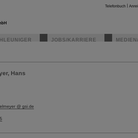
Telefonbuch
Anre
HLEUNIGER
JOBS/KARRIERE
MEDIEN
insta
yer, Hans
ttelmeyer @ gsi.de
5