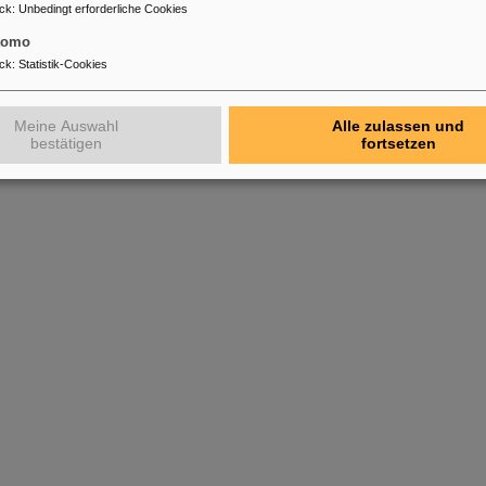
ck
:
Unbedingt erforderliche Cookies
tomo
ck
:
Statistik-Cookies
Meine Auswahl
Alle zulassen und
bestätigen
fortsetzen