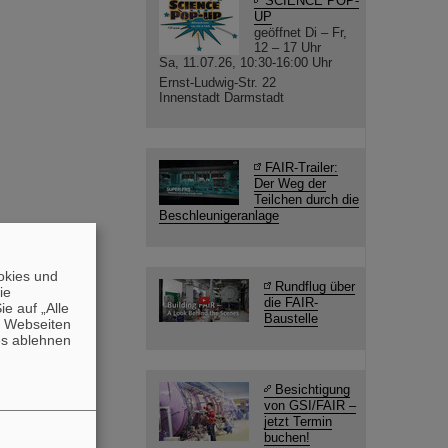
SCIENCE POP-
UP
geöffnet Di – Fr,
12 – 17 Uhr
Sa, 11.07.26, 10:30-16:00 Uhr
Ernst-Ludwig-Str. 22
Innenstadt Darmstadt
FAIR-Trailer:
Der Weg der
Teilchen durch die
Beschleunigeranlage
okies und
Rundflug über
die
die FAIR-
e auf „Alle
Baustelle
n Webseiten
es ablehnen
Besichtigung
von GSI/FAIR –
jetzt Termin
buchen!