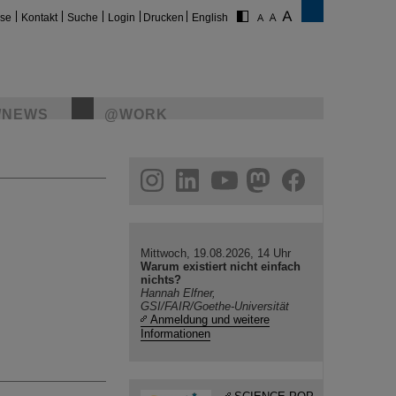
ise
Kontakt
Suche
Login
Drucken
English
/NEWS
@WORK
gram
linkedin
youtube
helmholtz.social
facebook
Mittwoch, 19.08.2026, 14 Uhr
Warum existiert nicht einfach
nichts?
Hannah Elfner,
GSI/FAIR/Goethe-Universität
Anmeldung und weitere
Informationen