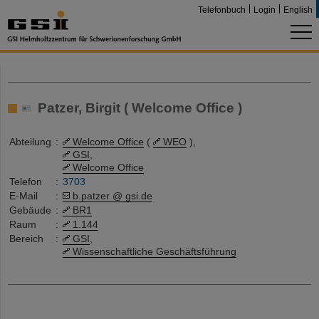
Telefonbuch
Login
English
Patzer, Birgit ( Welcome Office )
Abteilung
:
Welcome Office
(
WEO
),
GSI
,
Welcome Office
Telefon
:
3703
E-Mail
:
b.patzer @ gsi.de
Gebäude
:
BR1
Raum
:
1.144
Bereich
:
GSI
,
Wissenschaftliche Geschäftsführung