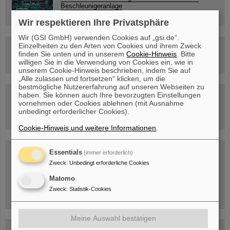
Beschleunigeranlage
Wir respektieren Ihre Privatsphäre
Wir (GSI GmbH) verwenden Cookies auf „gsi.de“.
Einzelheiten zu den Arten von Cookies und ihrem Zweck
Rundflug über die FAIR-Baustelle
finden Sie unten und in unserem
Cookie-Hinweis
. Bitte
willigen Sie in die Verwendung von Cookies ein, wie in
unserem Cookie-Hinweis beschrieben, indem Sie auf
„Alle zulassen und fortsetzen“ klicken, um die
bestmögliche Nutzererfahrung auf unseren Webseiten zu
Besichtigung von GSI/FAIR –
haben. Sie können auch Ihre bevorzugten Einstellungen
jetzt Termin buchen!
vornehmen oder Cookies ablehnen (mit Ausnahme
unbedingt erforderlicher Cookies).
Cookie-Hinweis und weitere Informationen
.
Blog Beam On
Essentials
(immer erforderlich)
Zweck
:
Unbedingt erforderliche Cookies
Menschen
...hinter GSI und FAIR.
Matomo
Zweck
:
Statistik-Cookies
Meine Auswahl bestätigen