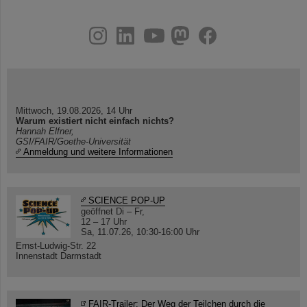
instagram
linkedin
youtube
helmholtz.social
facebook
Mittwoch, 19.08.2026, 14 Uhr
Warum existiert nicht einfach nichts?
Hannah Elfner,
GSI/FAIR/Goethe-Universität
Anmeldung und weitere Informationen
SCIENCE POP-UP
geöffnet Di – Fr,
12 – 17 Uhr
Sa, 11.07.26, 10:30-16:00 Uhr
Ernst-Ludwig-Str. 22
Innenstadt Darmstadt
FAIR-Trailer: Der Weg der Teilchen durch die