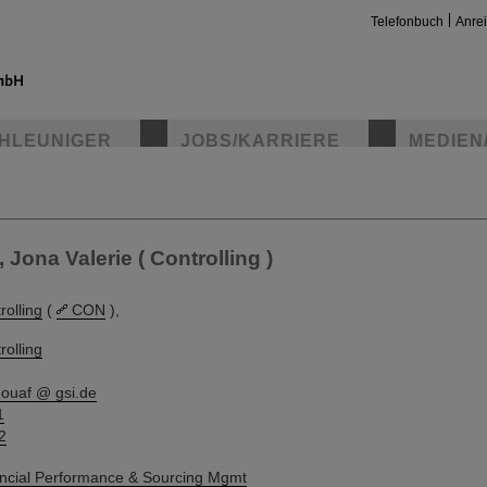
Telefonbuch
Anre
HLEUNIGER
JOBS/KARRIERE
MEDIEN
insta
Jona Valerie ( Controlling )
rolling
(
CON
),
rolling
houaf @ gsi.de
1
2
ncial Performance & Sourcing Mgmt