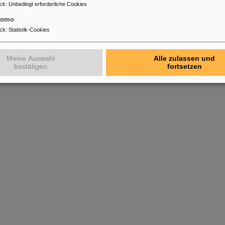
ck
:
Unbedingt erforderliche Cookies
tomo
ck
:
Statistik-Cookies
Meine Auswahl
Alle zulassen und
bestätigen
fortsetzen