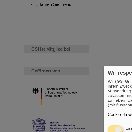
Erfahren Sie mehr.
GSI ist Mitglied bei
Gefördert von
Wir respe
Wir (GSI Gmb
ihrem Zweck
Verwendung v
zulassen und
zu haben. Si
(mit Ausnahm
Cookie-Hinwe
Ess