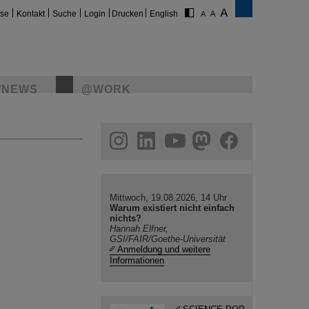
ise
Kontakt
Suche
Login
Drucken
English
/NEWS
@WORK
gram
linkedin
youtube
helmholtz.social
facebook
Mittwoch, 19.08.2026, 14 Uhr
Warum existiert nicht einfach
nichts?
Hannah Elfner,
GSI/FAIR/Goethe-Universität
Anmeldung und weitere
Informationen