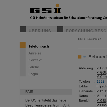
ÜBER UNS
FORSCHUNG/BESC
GSI
>
Telefonbuch
Telefonbuch
Anreise
Echouaf, 
Kontakt
Suche
Abteilung
:
Cont
GSI
,
Login
Cont
Telefon
:
1552
E-Mail
:
j.ec
Gebäude
:
BS1
FAIR
Raum
:
1.11
Bei GSI entsteht das neue
Bereich
:
GSI
,
Fina
Beschleunigerzentrum FAIR.