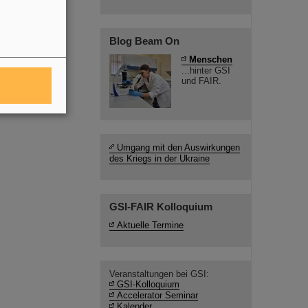
Blog Beam On
Menschen
...hinter GSI
und FAIR.
Umgang mit den Auswirkungen
des Kriegs in der Ukraine
GSI-FAIR Kolloquium
Aktuelle Termine
Veranstaltungen bei GSI:
GSI-Kolloquium
Accelerator Seminar
Kalender