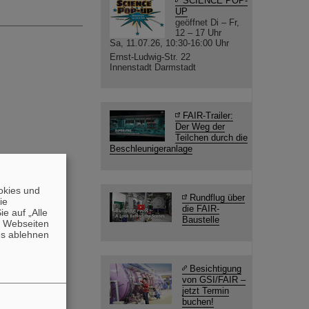
SCIENCE POP-
UP
geöffnet Di – Fr,
12 – 17 Uhr
Sa, 11.07.26, 10:30-16:00 Uhr
Ernst-Ludwig-Str. 22
Innenstadt Darmstadt
FAIR-Trailer:
Der Weg der
Teilchen durch die
Beschleunigeranlage
okies und
Rundflug über
die
die FAIR-
e auf „Alle
Baustelle
n Webseiten
es ablehnen
Besichtigung
von GSI/FAIR –
jetzt Termin
buchen!