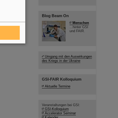
Blog Beam On
Menschen
...hinter GSI
und FAIR.
Umgang mit den Auswirkungen
des Kriegs in der Ukraine
GSI-FAIR Kolloquium
Aktuelle Termine
Veranstaltungen bei GSI:
GSI-Kolloquium
Accelerator Seminar
Kalender