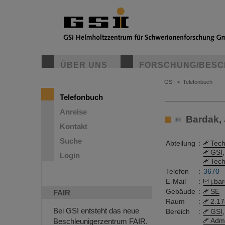
ÜBER UNS
FORSCHUNG/BESC
GSI
>
Telefonbuch
Telefonbuch
Anreise
Bardak, J
Kontakt
Suche
Abteilung
:
Tech
GSI
,
Login
Tech
Telefon
:
3670
E-Mail
:
j.ba
Gebäude
:
SE
FAIR
Raum
:
2.17
Bei GSI entsteht das neue
Bereich
:
GSI
,
Admi
Beschleunigerzentrum FAIR.