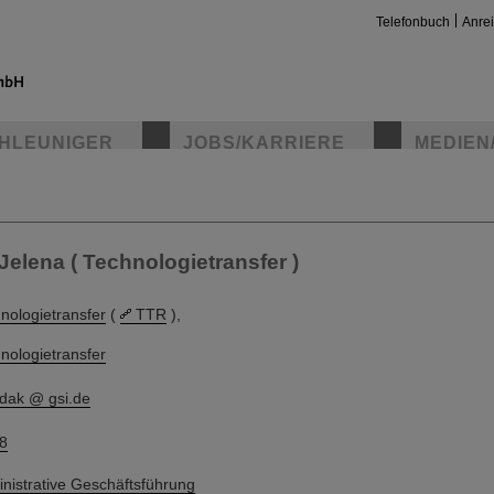
Telefonbuch
Anre
HLEUNIGER
JOBS/KARRIERE
MEDIEN
insta
elena ( Technologietransfer )
nologietransfer
(
TTR
),
nologietransfer
rdak @ gsi.de
8
nistrative Geschäftsführung