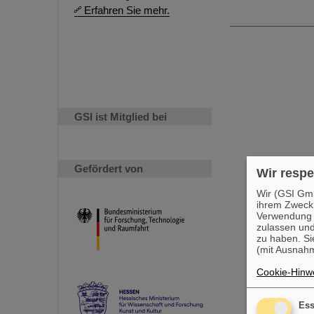
Erfahren Sie mehr.
GSI ist Mitglied bei
Gefördert von
Wir respe
Wir (GSI Gmb
ihrem Zweck
Verwendung v
zulassen und
zu haben. Si
(mit Ausnahm
Cookie-Hinwe
Ess