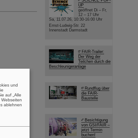
SCIENCE POP-
UP
geöffnet Di – Fr,
12 – 17 Uhr
Sa, 11.07.26, 10:30-16:00 Uhr
Ernst-Ludwig-Str. 22
Innenstadt Darmstadt
FAIR-Trailer:
Der Weg der
Teilchen durch die
Beschleunigeranlage
okies und
Rundflug über
die
die FAIR-
e auf „Alle
Baustelle
n Webseiten
es ablehnen
Besichtigung
von GSI/FAIR –
jetzt Termin
buchen!