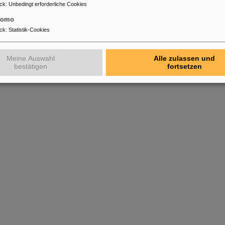
ck
:
Unbedingt erforderliche Cookies
tomo
ck
:
Statistik-Cookies
Meine Auswahl
Alle zulassen und
bestätigen
fortsetzen