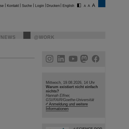
ise
Kontakt
Suche
Login
Drucken
English
/NEWS
@WORK
gram
linkedin
youtube
helmholtz.social
facebook
Mittwoch, 19.08.2026, 14 Uhr
Warum existiert nicht einfach
nichts?
Hannah Elfner,
GSI/FAIR/Goethe-Universität
Anmeldung und weitere
Informationen