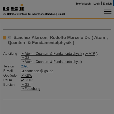
Telefonbuch
Login
English
Sanchez Alarcon, Rodolfo Marcelo Dr. ( Atom-,
Quanten- & Fundamentalphysik )
Abteilung
:
Atom-, Quanten- & Fundamentalphysik
(
ATP
),
GSI
,
Atom-, Quanten- & Fundamentalphysik
Telefon
:
2090
E-Mail
:
r.sanchez @ gsi.de
Gebäude
:
KBW
Raum
:
3.007
Bereich
:
GSI
,
Forschung