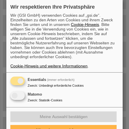
Wir respektieren Ihre Privatsphäre
Wir (GSI GmbH) verwenden Cookies auf „gsi.de“.
Einzelheiten zu den Arten von Cookies und ihrem Zweck
Rundflug über die FAIR-Baustelle
finden Sie unten und in unserem
Cookie-Hinweis
. Bitte
willigen Sie in die Verwendung von Cookies ein, wie in
unserem Cookie-Hinweis beschrieben, indem Sie auf
„Alle zulassen und fortsetzen“ klicken, um die
bestmögliche Nutzererfahrung auf unseren Webseiten zu
haben. Sie können auch Ihre bevorzugten Einstellungen
Besichtigung von GSI/FAIR –
vornehmen oder Cookies ablehnen (mit Ausnahme
jetzt Termin buchen!
unbedingt erforderlicher Cookies).
Cookie-Hinweis und weitere Informationen
.
Blog Beam On
Essentials
(immer erforderlich)
Zweck
:
Unbedingt erforderliche Cookies
Menschen
...hinter GSI und FAIR.
Matomo
Zweck
:
Statistik-Cookies
Meine Auswahl bestätigen