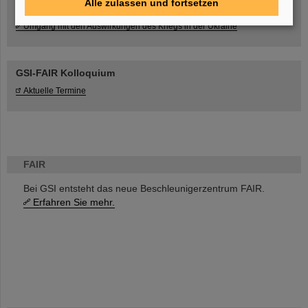
Alle zulassen und fortsetzen
Umgang mit den Auswirkungen des Kriegs in der Ukraine
GSI-FAIR Kolloquium
Aktuelle Termine
FAIR
Bei GSI entsteht das neue Beschleunigerzentrum FAIR.
Erfahren Sie mehr.