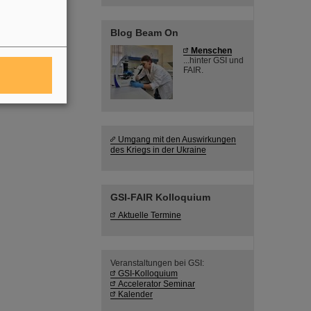
Blog Beam On
Menschen
...hinter GSI und
FAIR.
Umgang mit den Auswirkungen
des Kriegs in der Ukraine
GSI-FAIR Kolloquium
Aktuelle Termine
Veranstaltungen bei GSI:
GSI-Kolloquium
Accelerator Seminar
Kalender