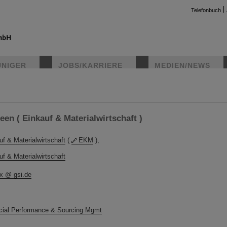
Telefonbuch
UNIGER
JOBS/KARRIERE
MEDIEN/NEWS
instag
en ( Einkauf & Materialwirtschaft )
uf & Materialwirtschaft
(
EKM
),
uf & Materialwirtschaft
x @ gsi.de
cial Performance & Sourcing Mgmt