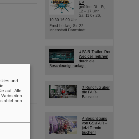
UP
geöffnet Di – Fr,
12 – 17 Uhr
Sa, 11.07.26,
10:30-16:00 Uhr
Ernst-Ludwig-Str. 22
Innenstadt Darmstadt
FAIR-Trailer: Der
Weg der Teilchen
durch die
Beschleunigeranlage
okies und
die
Rundflug über
e auf „Alle
die FAIR-
n Webseiten
Baustelle
es ablehnen
Besichtigung
von GSI/FAIR –
jetzt Termin
buchen!