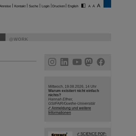
Anreise
Kontakt
Suche
Login
Drucken
English
@WORK
ram
linkedin
youtube
helmholtz.social
facebook
Mittwoch, 19.08.2026, 14 Uhr
Warum existiert nicht einfach
nichts?
Hannah Elfner,
GSI/FAIR/Goethe-Universität
Anmeldung und weitere
Informationen
SCIENCE POP-