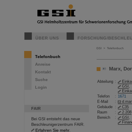
ÜBER UNS
FORSCHUNG/BESCHLE
GSI
>
Telefonbuch
Telefonbuch
Anreise
Marx, Dore
Kontakt
Suche
Abteilung
:
Einka
GSI
,
Login
Einka
Telefon
:
1671
E-Mail
:
d.mar
Gebäude
:
C35
FAIR
Raum
:
2.208
Bereich
:
GSI
,
Bei GSI entsteht das neue
Finan
Beschleunigerzentrum FAIR.
Erfahren Sie mehr.