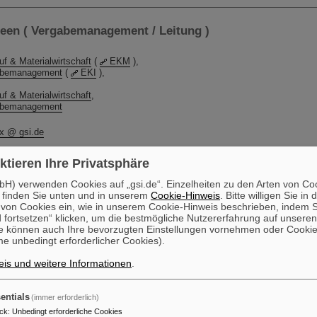
en ( Vergabemanagement / Leitung )
uf & Materialwirtschaft
(
EKM
),
abemanagement
(
EKI
),
uf & Materialwirtschaft
,
abemanagement
x @ gsi.de
ktieren Ihre Privatsphäre
abemanagement
H) verwenden Cookies auf „gsi.de“. Einzelheiten zu den Arten von Co
 finden Sie unten und in unserem
Cookie-Hinweis
. Bitte willigen Sie in 
cial Performance & Sourcing Mgmt
on Cookies ein, wie in unserem Cookie-Hinweis beschrieben, indem Si
 fortsetzen“ klicken, um die bestmögliche Nutzererfahrung auf unsere
e können auch Ihre bevorzugten Einstellungen vornehmen oder Cooki
e unbedingt erforderlicher Cookies).
is und weitere Informationen
.
entials
(immer erforderlich)
ck
:
Unbedingt erforderliche Cookies