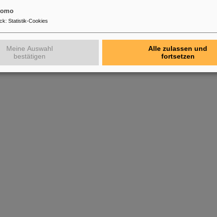
tomo
ck
:
Statistik-Cookies
Meine Auswahl
Alle zulassen und
bestätigen
fortsetzen