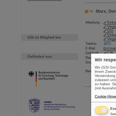
Marx, Dore
Abteilung
:
Einka
Verg
GSI
,
Einka
GSI ist Mitglied bei
Verg
Telefon
:
1671
E-Mail
:
d.mar
Gebäude
:
C35
Gefördert von
Raum
:
2.208
Wir respe
Gruppe
:
EKI
Verg
Wir (GSI Gmb
Bereich
:
GSI
,
ihrem Zweck
Finan
Verwendung v
zulassen und
zu haben. Si
(mit Ausnahm
Cookie-Hinwe
Ess
Zwe