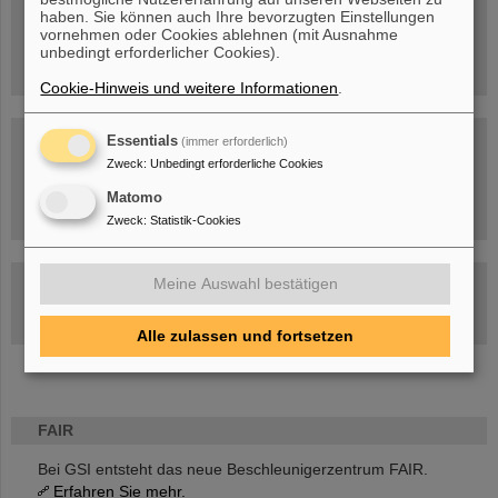
haben. Sie können auch Ihre bevorzugten Einstellungen
vornehmen oder Cookies ablehnen (mit Ausnahme
unbedingt erforderlicher Cookies).
Cookie-Hinweis und weitere Informationen
.
Essentials
(immer erforderlich)
Zweck
:
Unbedingt erforderliche Cookies
Matomo
Umgang mit den Auswirkungen des Kriegs in der Ukraine
Zweck
:
Statistik-Cookies
GSI-FAIR Kolloquium
Meine Auswahl bestätigen
Aktuelle Termine
Alle zulassen und fortsetzen
FAIR
Bei GSI entsteht das neue Beschleunigerzentrum FAIR.
Erfahren Sie mehr.