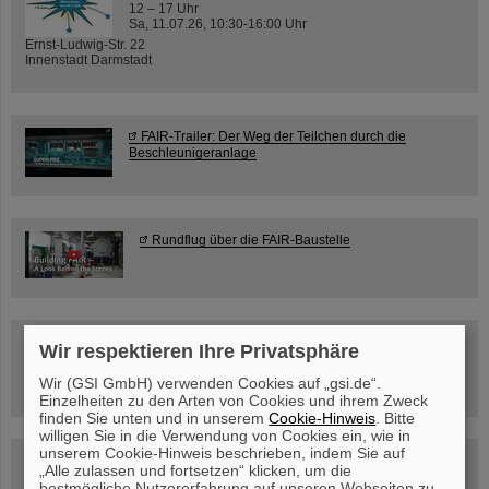
12 – 17 Uhr
Sa, 11.07.26, 10:30-16:00 Uhr
Ernst-Ludwig-Str. 22
Innenstadt Darmstadt
FAIR-Trailer: Der Weg der Teilchen durch die
Beschleunigeranlage
Rundflug über die FAIR-Baustelle
Besichtigung von GSI/FAIR –
Wir respektieren Ihre Privatsphäre
jetzt Termin buchen!
Wir (GSI GmbH) verwenden Cookies auf „gsi.de“.
Einzelheiten zu den Arten von Cookies und ihrem Zweck
finden Sie unten und in unserem
Cookie-Hinweis
. Bitte
willigen Sie in die Verwendung von Cookies ein, wie in
unserem Cookie-Hinweis beschrieben, indem Sie auf
Blog Beam On
„Alle zulassen und fortsetzen“ klicken, um die
bestmögliche Nutzererfahrung auf unseren Webseiten zu
Menschen
...hinter GSI und FAIR.