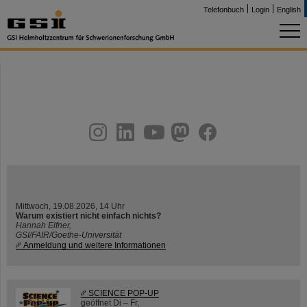
Telefonbuch
Login
English
instagram
linkedin
youtube
helmholtz.social
facebook
Mittwoch, 19.08.2026, 14 Uhr
Warum existiert nicht einfach nichts?
Hannah Elfner,
GSI/FAIR/Goethe-Universität
Anmeldung und weitere Informationen
SCIENCE POP-UP
geöffnet Di – Fr,