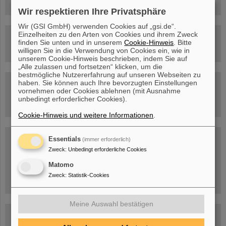
Wir respektieren Ihre Privatsphäre
Wir (GSI GmbH) verwenden Cookies auf „gsi.de“.
Einzelheiten zu den Arten von Cookies und ihrem Zweck
Rundflug über die FAIR-Baustelle
finden Sie unten und in unserem
Cookie-Hinweis
. Bitte
willigen Sie in die Verwendung von Cookies ein, wie in
unserem Cookie-Hinweis beschrieben, indem Sie auf
„Alle zulassen und fortsetzen“ klicken, um die
bestmögliche Nutzererfahrung auf unseren Webseiten zu
haben. Sie können auch Ihre bevorzugten Einstellungen
Besichtigung von GSI/FAIR –
jetzt Termin buchen!
vornehmen oder Cookies ablehnen (mit Ausnahme
unbedingt erforderlicher Cookies).
Cookie-Hinweis und weitere Informationen
.
Blog Beam On
Essentials
(immer erforderlich)
Menschen
...hinter GSI und FAIR.
Zweck
:
Unbedingt erforderliche Cookies
Matomo
Zweck
:
Statistik-Cookies
Meine Auswahl bestätigen