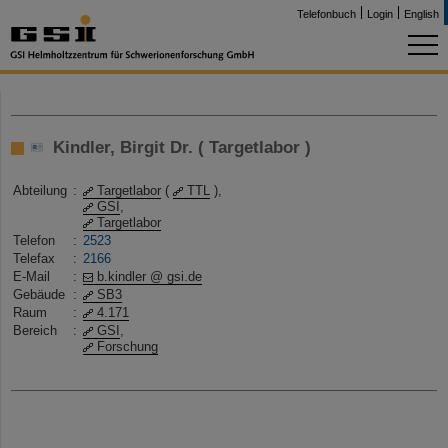
Telefonbuch
Login
English
Kindler, Birgit Dr. ( Targetlabor )
Abteilung
:
Targetlabor
(
TTL
),
GSI
,
Targetlabor
Telefon
:
2523
Telefax
:
2166
E-Mail
:
b.kindler @ gsi.de
Gebäude
:
SB3
Raum
:
4.171
Bereich
:
GSI
,
Forschung