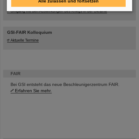
Alle zulassen und fortsetzen
Umgang mit den Auswirkungen des Kriegs in der Ukraine
GSI-FAIR Kolloquium
Aktuelle Termine
FAIR
Bei GSI entsteht das neue Beschleunigerzentrum FAIR.
Erfahren Sie mehr.