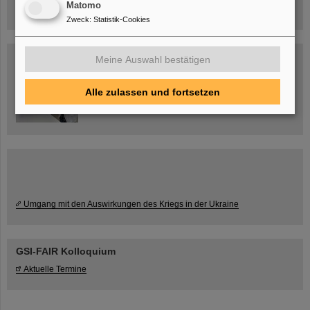
Matomo
Zweck
:
Statistik-Cookies
Blog Beam On
Meine Auswahl bestätigen
Menschen
...hinter GSI und FAIR.
Alle zulassen und fortsetzen
Umgang mit den Auswirkungen des Kriegs in der Ukraine
GSI-FAIR Kolloquium
Aktuelle Termine