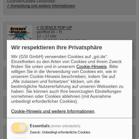
GSI/FAIR/Goethe-Universität
Anmeldung und weitere Informationen
SCIENCE POP-UP
geöffnet Di – Fr,
12 – 17 Uhr
Sa, 11.07.26, 10:30-16:00 Uhr
Wir respektieren Ihre Privatsphäre
Ernst-Ludwig-Str. 22
Innenstadt Darmstadt
Wir (GSI GmbH) verwenden Cookies auf „gsi.de“.
Einzelheiten zu den Arten von Cookies und ihrem Zweck
finden Sie unten und in unserem
Cookie-Hinweis
. Bitte
willigen Sie in die Verwendung von Cookies ein, wie in
FAIR-Trailer: Der Weg der Teilchen durch die
unserem Cookie-Hinweis beschrieben, indem Sie auf
Beschleunigeranlage
„Alle zulassen und fortsetzen“ klicken, um die
bestmögliche Nutzererfahrung auf unseren Webseiten zu
haben. Sie können auch Ihre bevorzugten Einstellungen
vornehmen oder Cookies ablehnen (mit Ausnahme
unbedingt erforderlicher Cookies).
Rundflug über die FAIR-Baustelle
Cookie-Hinweis und weitere Informationen
.
Essentials
(immer erforderlich)
Besichtigung von GSI/FAIR –
Zweck
:
Unbedingt erforderliche Cookies
jetzt Termin buchen!