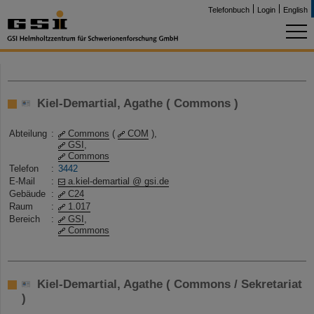
Telefonbuch
Login
English
Kiel-Demartial, Agathe ( Commons )
Abteilung
:
Commons
(
COM
),
GSI
,
Commons
Telefon
:
3442
E-Mail
:
a.kiel-demartial @ gsi.de
Gebäude
:
C24
Raum
:
1.017
Bereich
:
GSI
,
Commons
Kiel-Demartial, Agathe ( Commons / Sekretariat
)