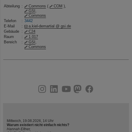
Abteilung
:
Commons
(
COM
),
GSI
,
Commons
Telefon
:
3442
E-Mail
:
a.kiel-demartial @ gsi.de
Gebäude
:
C24
Raum
:
1.017
Bereich
:
GSI
,
Commons
instagram
linkedin
youtube
helmholtz.social
facebook
Mittwoch, 19.08.2026, 14 Uhr
Warum existiert nicht einfach nichts?
Hannah Elfner,