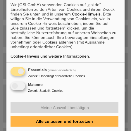
FAIR-Trailer: Der Weg der Teilchen durch die
Wir (GSI GmbH) verwenden Cookies auf „gsi.de“.
Beschleunigeranlage
Einzelheiten zu den Arten von Cookies und ihrem Zweck
finden Sie unten und in unserem
Cookie-Hinweis
. Bitte
willigen Sie in die Verwendung von Cookies ein, wie in
unserem Cookie-Hinweis beschrieben, indem Sie auf
„Alle zulassen und fortsetzen“ klicken, um die
Rundflug über die FAIR-Baustelle
bestmögliche Nutzererfahrung auf unseren Webseiten zu
haben. Sie können auch Ihre bevorzugten Einstellungen
vornehmen oder Cookies ablehnen (mit Ausnahme
unbedingt erforderlicher Cookies).
Cookie-Hinweis und weitere Informationen
.
Besichtigung von GSI/FAIR –
jetzt Termin buchen!
Essentials
(immer erforderlich)
Zweck
:
Unbedingt erforderliche Cookies
Matomo
Blog Beam On
Zweck
:
Statistik-Cookies
Menschen
...hinter GSI und FAIR.
Meine Auswahl bestätigen
Alle zulassen und fortsetzen