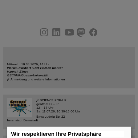
instagram
linkedin
youtube
helmholtz.social
facebook
Mittwoch, 19.08.2026, 14 Uhr
Warum existiert nicht einfach nichts?
Hannah Elfner,
GSI/FAIR/Goethe-Universität
Anmeldung und weitere Informationen
SCIENCE POP-UP
geöffnet Di – Fr,
12 – 17 Uhr
Sa, 11.07.26, 10:30-16:00 Uhr
Ernst-Ludwig-Str. 22
Innenstadt Darmstadt
Wir respektieren Ihre Privatsphäre