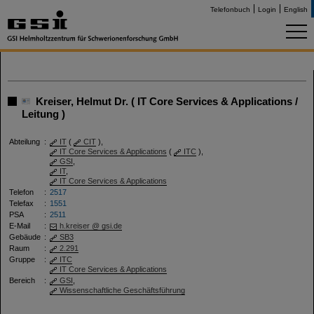
Telefonbuch
Login
English
Kreiser, Helmut Dr. ( IT Core Services & Applications /
Leitung )
Abteilung
:
IT
(
CIT
),
IT Core Services & Applications
(
ITC
),
GSI
,
IT
,
IT Core Services & Applications
Telefon
:
2517
Telefax
:
1551
PSA
:
2511
E-Mail
:
h.kreiser @ gsi.de
Gebäude
:
SB3
Raum
:
2.291
Gruppe
:
ITC
IT Core Services & Applications
Bereich
:
GSI
,
Wissenschaftliche Geschäftsführung