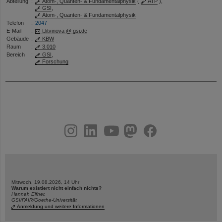
Abteilung
:
Atom-, Quanten- & Fundamentalphysik
(
ATP
),
GSI
,
Atom-, Quanten- & Fundamentalphysik
Telefon
:
2047
E-Mail
:
t.litvinova @ gsi.de
Gebäude
:
KBW
Raum
:
3.010
Bereich
:
GSI
,
Forschung
instagram
linkedin
youtube
helmholtz.social
facebook
Mittwoch, 19.08.2026, 14 Uhr
Warum existiert nicht einfach nichts?
Hannah Elfner,
GSI/FAIR/Goethe-Universität
Anmeldung und weitere Informationen