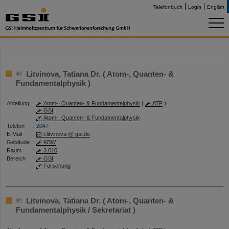
Telefonbuch
Login
English
Litvinova, Tatiana Dr. ( Atom-, Quanten- &
Fundamentalphysik )
Abteilung
:
Atom-, Quanten- & Fundamentalphysik
(
ATP
),
GSI
,
Atom-, Quanten- & Fundamentalphysik
Telefon
:
2047
E-Mail
:
t.litvinova @ gsi.de
Gebäude
:
KBW
Raum
:
3.010
Bereich
:
GSI
,
Forschung
Litvinova, Tatiana Dr. ( Atom-, Quanten- &
Fundamentalphysik / Sekretariat )