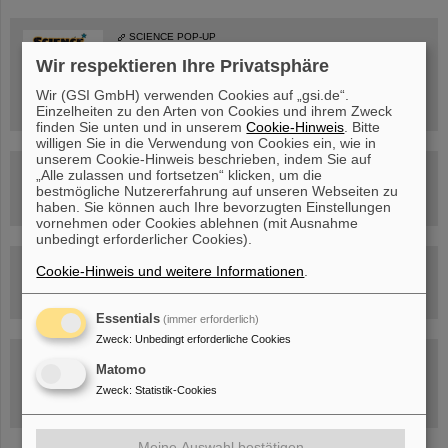
SCIENCE POP-UP
geöffnet Di – Fr,
12 – 17 Uhr
Wir respektieren Ihre Privatsphäre
Sa, 11.07.26, 10:30-16:00 Uhr
Ernst-Ludwig-Str. 22
Wir (GSI GmbH) verwenden Cookies auf „gsi.de“.
Innenstadt Darmstadt
Einzelheiten zu den Arten von Cookies und ihrem Zweck
finden Sie unten und in unserem
Cookie-Hinweis
. Bitte
willigen Sie in die Verwendung von Cookies ein, wie in
unserem Cookie-Hinweis beschrieben, indem Sie auf
FAIR-Trailer: Der Weg der Teilchen durch die
„Alle zulassen und fortsetzen“ klicken, um die
Beschleunigeranlage
bestmögliche Nutzererfahrung auf unseren Webseiten zu
haben. Sie können auch Ihre bevorzugten Einstellungen
vornehmen oder Cookies ablehnen (mit Ausnahme
unbedingt erforderlicher Cookies).
Rundflug über die FAIR-Baustelle
Cookie-Hinweis und weitere Informationen
.
Essentials
(immer erforderlich)
Zweck
:
Unbedingt erforderliche Cookies
Besichtigung von GSI/FAIR –
Matomo
jetzt Termin buchen!
Zweck
:
Statistik-Cookies
Meine Auswahl bestätigen