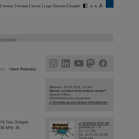
Anreise
Kontakt
Suche
Login
Drucken
English
@WORK
am
linkedin
youtube
helmholtz.social
facebook
rst
Nach Relevanz
Mittwoch, 19.08.2026, 14 Uhr
Warum existiert nicht einfach nichts?
Hannah Elfner,
GSI/FAIR/Goethe-Universität
Anmeldung und weitere Informationen
H) Gas Stripper
SCIENCE POP-UP
136 MHz 36.
geöffnet Di – Fr,
12 – 17 Uhr
Sa, 11.07.26, 10:30-
16:00 Uhr