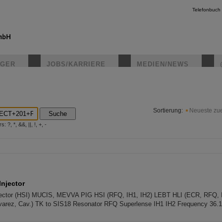
Telefonbuch
IGER
JOBS/KARRIERE
MEDIEN/NEWS
instagr
Sortierung:
Neueste zue
Suche
?, *, &&, ||, !, +, -
Injector
njector (HSI) MUCIS, MEVVA PIG HSI (RFQ, IH1, IH2) LEBT HLI (ECR, RFQ, I
Alvarez, Cav.) TK to SIS18 Resonator RFQ Superlense IH1 IH2 Frequency 36.