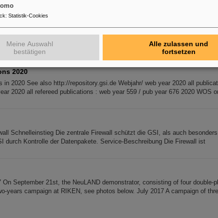
tomo
ck
:
Statistik-Cookies
ner Forschungsgruppe
te für die eigene Forschungsgruppe Die Tabelle zeigt die unterschiedlichen F
er eigenen Forschungsgruppe.
Meine Auswahl
Alle zulassen und
bestätigen
fortsetzen
ons 2020
 in 2020 See also http://repository.gsi.de Webjahr/ web year 2020 all publica
year 2020 all refereed publications : web year 559 / pub year 676 2020 WOS o
wall Schnelleinstieg Die zentrale Firewall schützt die GSI, als auch besonder
SI durch Kontrolle der Datenpakete. Service-Beschreibung Die Firewall ist
 On September 21st, the NeuLAND demonstrator, consisting of four double-
two-years campaign at RIKEN, see photos below. July 2017 A campaign of thr