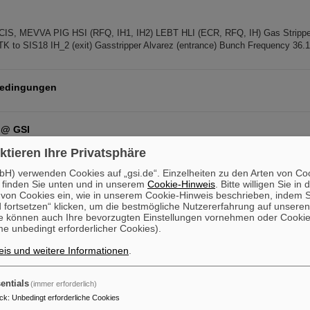
CIS, MEVVA PIG HSI (RFQ, IH1, IH2) LEBT HLI (ECR, RFQ, IH) Gas Stripper
 TK to SIS18 IH_2 (exit) Gasstripper Alvarez (entrance) Bunch Frequency 36
edingungen
 @ GSI
SI Zur Seite des GSI Publikations Fond/ Got to the page to the GSI publica
ktieren Ihre Privatsphäre
cipation in SCOAP3 Links : http://www.scoap3.de/fuer-autorinnen/kostenfreies-
H) verwenden Cookies auf „gsi.de“. Einzelheiten zu den Arten von Co
 finden Sie unten und in unserem
Cookie-Hinweis
. Bitte willigen Sie in 
on Cookies ein, wie in unserem Cookie-Hinweis beschrieben, indem Si
 fortsetzen“ klicken, um die bestmögliche Nutzererfahrung auf unsere
istration As a guest, you will have to register , before coming to GSI/FAIR
e können auch Ihre bevorzugten Einstellungen vornehmen oder Cooki
e unbedingt erforderlicher Cookies).
lic events Participants of events organized at GSI/FAIR People working for c
is und weitere Informationen
.
entials
(immer erforderlich)
ar Science and Applications Research 2 (ENSAR2) EC Funding for External
ck
:
Unbedingt erforderliche Cookies
zon 2020 Programme of the European Commission: Transnational Access to G