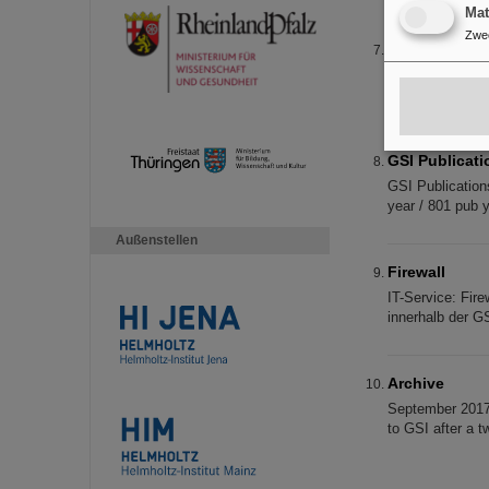
Ma
Zwe
Aufbau eige
Förderinstrumen
zum Aufbau ein
GSI Publicati
GSI Publications
year / 801 pub 
Außenstellen
Firewall
IT-Service: Fire
innerhalb der G
Archive
September 2017
to GSI after a 