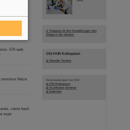
FAIR.
örderinstrumente
Umgang mit den Auswirkungen des
Kriegs in der Ukraine
tions: 676 web
GSI-FAIR Kolloquium
r
Aktuelle Termine
s sensitive Netze
Veranstaltungen bei GSI:
GSI-Kolloquium
Accelerator Seminar
Kalender
planes, came back
ee expe