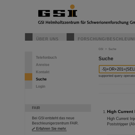
ÜBER UNS
FORSCHUNG/BESCHLEUN
GSI
>
Suche
Telefonbuch
Suche
Anreise
Kontakt
supported query operators: 
Suche
Login
FAIR
High Current 
Bei GSI entsteht das neue
High Current I
Beschleunigerzentrum FAIR.
Poststripper (
Erfahren Sie mehr.