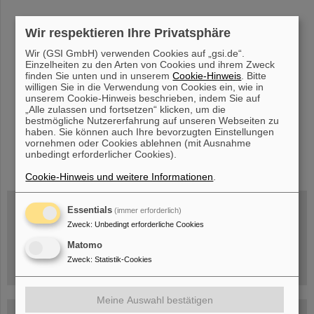
Wir respektieren Ihre Privatsphäre
«
....
93
94
95
96
97
98
99
100
101
Wir (GSI GmbH) verwenden Cookies auf „gsi.de“.
102
....
»
Einzelheiten zu den Arten von Cookies und ihrem Zweck
finden Sie unten und in unserem
Cookie-Hinweis
. Bitte
willigen Sie in die Verwendung von Cookies ein, wie in
unserem Cookie-Hinweis beschrieben, indem Sie auf
„Alle zulassen und fortsetzen“ klicken, um die
bestmögliche Nutzererfahrung auf unseren Webseiten zu
haben. Sie können auch Ihre bevorzugten Einstellungen
vornehmen oder Cookies ablehnen (mit Ausnahme
instagram
linkedin
youtube
helmholtz.social
facebook
unbedingt erforderlicher Cookies).
Cookie-Hinweis und weitere Informationen
.
Essentials
(immer erforderlich)
Zweck
:
Unbedingt erforderliche Cookies
Mittwoch, 19.08.2026, 14 Uhr
Warum existiert nicht einfach nichts?
Matomo
Hannah Elfner,
GSI/FAIR/Goethe-Universität
Zweck
:
Statistik-Cookies
Anmeldung und weitere Informationen
Meine Auswahl bestätigen
SCIENCE POP-UP