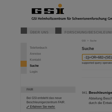
ÜBER UNS
FORSCHUNG/BESCHLEUN
GSI
>
Suche
Telefonbuch
Suche
Anreise
Kontakt
supported query operators: 
Suche
Login
FAIR
Beschleunige
Bei GSI entsteht das neue
Abteilung Besch
Beschleunigerzentrum FAIR.
durch die Entwi
Erfahren Sie mehr.