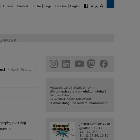
Anreise
Kontakt
Suche
Login
Drucken
English
@WORK
am
linkedin
youtube
helmholtz.social
facebook
rst
Nach Relevanz
Mittwoch, 19.08.2026, 14 Uhr
Warum existiert nicht einfach nichts?
Hannah Elfner,
GSI/FAIR/Goethe-Universität
Anmeldung und weitere Informationen
gerphysik trägt
SCIENCE POP-UP
nsiven
geöffnet Di – Fr,
12 – 17 Uhr
Sa, 11.07.26, 10:30-
16:00 Uhr