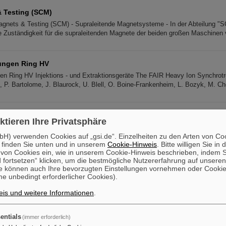
 Testing (SCM)
agnets & Testing (SCM) - Supraleitende Magnetsysteme - In der Abteilung "
die Zuständigkeit für die supraleitenden Magnete der beiden großen Maschinen
hungen Ring HV
gen Ring HV Injektions - und Extraktionsgeräte The FAIR Heavy Ion Synchrot
ss, P. Bartolome, J. Blaurock, U. Blell, O. Boine-Frankenheim, L. Bozyk, M. C
g
ktieren Ihre Privatsphäre
ling Introduction This working group prepares for "laser cooling of intense 
ns" at the FAIR heavy-ion synchrotron SIS100. These experiments require conti
H) verwenden Cookies auf „gsi.de“. Einzelheiten zu den Arten von Co
 finden Sie unten und in unserem
Cookie-Hinweis
. Bitte willigen Sie in 
on Cookies ein, wie in unserem Cookie-Hinweis beschrieben, indem Si
 fortsetzen“ klicken, um die bestmögliche Nutzererfahrung auf unsere
e können auch Ihre bevorzugten Einstellungen vornehmen oder Cooki
e unbedingt erforderlicher Cookies).
from 2025) From HZDR, TU-Dresden Michael Bussmann, Mathias Siebold, Ulr
Klammes, Rodolfo Sanchez, Peter Spiller, Thomas Stöhlker, Danyal Winters
is und weitere Informationen
.
entials
(immer erforderlich)