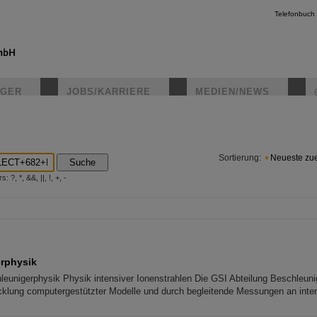
Telefonbuch
IGER
JOBS/KARRIERE
MEDIEN/NEWS
instagr
Sortierung:
Neueste zue
Suche
?, *, &&, ||, !, +, -
rphysik
leunigerphysik Physik intensiver Ionenstrahlen Die GSI Abteilung Beschleuni
cklung computergestützter Modelle und durch begleitende Messungen an inte