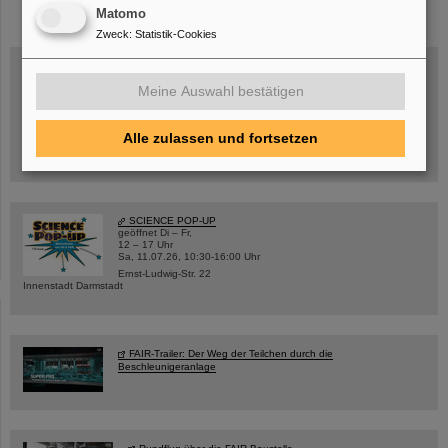
Matomo
Zweck
:
Statistik-Cookies
Meine Auswahl bestätigen
Mittwoch, 19.08.2026, 14 Uhr
Warum existiert nicht einfach nichts?
Hannah Elfner,
Alle zulassen und fortsetzen
GSI/FAIR/Goethe-Universität
Anmeldung und weitere Informationen
SCIENCE POP-UP
geöffnet Di – Fr,
12 – 17 Uhr
Sa, 11.07.26, 10:30-16:00 Uhr
Ernst-Ludwig-Str. 22
Innenstadt Darmstadt
FAIR-Trailer: Der Weg der Teilchen durch die
Beschleunigeranlage