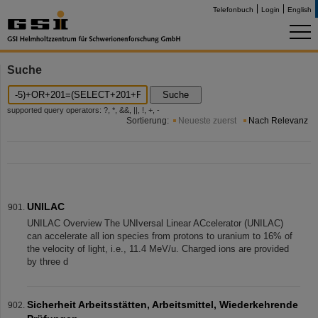
Telefonbuch
Login
English
Suche
Suche
supported query operators: ?, *, &&, ||, !, +, -
Sortierung:
Neueste zuerst
Nach Relevanz
UNILAC
UNILAC Overview The UNIversal Linear ACcelerator (UNILAC)
can accelerate all ion species from protons to uranium to 16% of
the velocity of light, i.e., 11.4 MeV/u. Charged ions are provided
by three d
Sicherheit Arbeitsstätten, Arbeitsmittel, Wiederkehrende