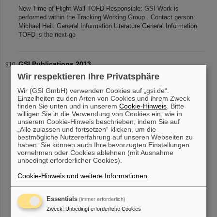
New Time-of-Flight Wall TOFD Responsible: GSI Work is
performed within the Tracking Working Group . Contact person:
Michael Heil. General Information Literature General Information
TOFD is the next-ge
GSI Publications 2013
GSI Publications in 2013 See also https://repository.gsi.de
Wir respektieren Ihre Privatsphäre
Publications in 2013 to the Programe Hadrons & Nuclei
Wir (GSI GmbH) verwenden Cookies auf „gsi.de“.
Publications in 2013 to the Programe Large-scale facilities for
Einzelheiten zu den Arten von Cookies und ihrem Zweck
research with photons
finden Sie unten und in unserem
Cookie-Hinweis
. Bitte
willigen Sie in die Verwendung von Cookies ein, wie in
unserem Cookie-Hinweis beschrieben, indem Sie auf
„Alle zulassen und fortsetzen“ klicken, um die
bestmögliche Nutzererfahrung auf unseren Webseiten zu
«
....
86
87
88
89
90
91
92
93
94
95
haben. Sie können auch Ihre bevorzugten Einstellungen
....
»
vornehmen oder Cookies ablehnen (mit Ausnahme
unbedingt erforderlicher Cookies).
Cookie-Hinweis und weitere Informationen
.
Essentials
(immer erforderlich)
Zweck
:
Unbedingt erforderliche Cookies
instagram
linkedin
youtube
helmholtz.social
facebook