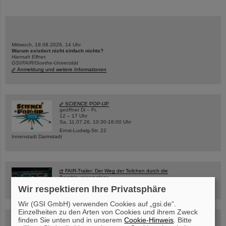
Mittwoch, 19.08.2026, 14 Uhr
Warum existiert nicht einfach nichts?
Hannah Elfner,
GSI/FAIR/Goethe-Universität
Anmeldung und weitere Informationen
SCIENCE POP-UP
geöffnet Di – Fr,
12 – 17 Uhr
Sa, 11.07.26, 10:30-16:00 Uhr
Ernst-Ludwig-Str. 22
Innenstadt Darmstadt
FAIR-Trailer: Der Weg der Teilchen durch die
Beschleunigeranlage
Wir respektieren Ihre Privatsphäre
Wir (GSI GmbH) verwenden Cookies auf „gsi.de“.
Einzelheiten zu den Arten von Cookies und ihrem Zweck
finden Sie unten und in unserem
Cookie-Hinweis
. Bitte
Rundflug über die FAIR-Baustelle