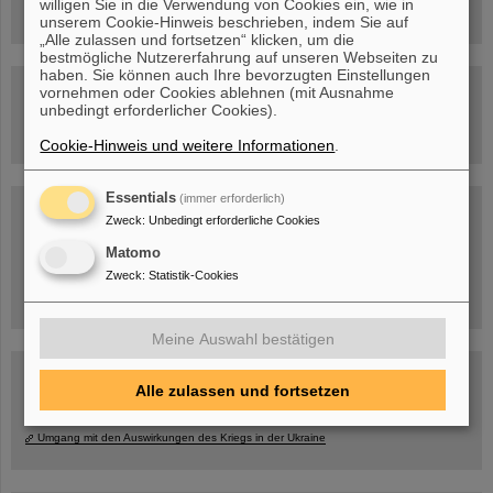
willigen Sie in die Verwendung von Cookies ein, wie in
unserem Cookie-Hinweis beschrieben, indem Sie auf
„Alle zulassen und fortsetzen“ klicken, um die
bestmögliche Nutzererfahrung auf unseren Webseiten zu
haben. Sie können auch Ihre bevorzugten Einstellungen
Besichtigung von GSI/FAIR –
vornehmen oder Cookies ablehnen (mit Ausnahme
jetzt Termin buchen!
unbedingt erforderlicher Cookies).
Cookie-Hinweis und weitere Informationen
.
Essentials
(immer erforderlich)
Blog Beam On
Zweck
:
Unbedingt erforderliche Cookies
Menschen
...hinter GSI und FAIR.
Matomo
Zweck
:
Statistik-Cookies
Meine Auswahl bestätigen
Alle zulassen und fortsetzen
Umgang mit den Auswirkungen des Kriegs in der Ukraine