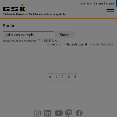
Telefonbuch
Login
English
Suche
Suche
supported query operators: ?, *, &&, ||, !, +, -
Sortierung:
Neueste zuerst
Nach Relevanz
«
1
2
3
4
instagram
linkedin
youtube
helmholtz.social
facebook