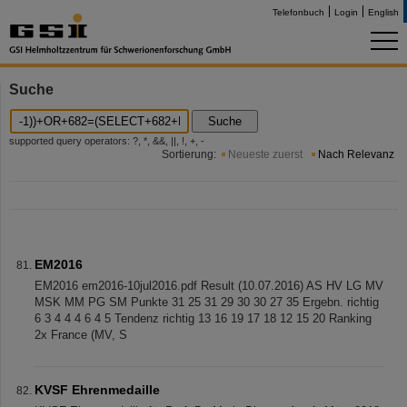
Telefonbuch
Login
English
Suche
Suche
supported query operators: ?, *, &&, ||, !, +, -
Sortierung:
Neueste zuerst
Nach Relevanz
EM2016
EM2016 em2016-10jul2016.pdf Result (10.07.2016) AS HV LG MV
MSK MM PG SM Punkte 31 25 31 29 30 30 27 35 Ergebn. richtig
6 3 4 4 4 6 4 5 Tendenz richtig 13 16 19 17 18 12 15 20 Ranking
2x France (MV, S
KVSF Ehrenmedaille