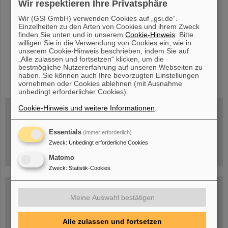
Wir respektieren Ihre Privatsphäre
»
Wir (GSI GmbH) verwenden Cookies auf „gsi.de“.
Einzelheiten zu den Arten von Cookies und ihrem Zweck
finden Sie unten und in unserem
Cookie-Hinweis
. Bitte
willigen Sie in die Verwendung von Cookies ein, wie in
unserem Cookie-Hinweis beschrieben, indem Sie auf
„Alle zulassen und fortsetzen“ klicken, um die
bestmögliche Nutzererfahrung auf unseren Webseiten zu
instagram
linkedin
youtube
helmholtz.social
facebook
haben. Sie können auch Ihre bevorzugten Einstellungen
vornehmen oder Cookies ablehnen (mit Ausnahme
unbedingt erforderlicher Cookies).
Cookie-Hinweis und weitere Informationen
.
Mittwoch, 19.08.2026, 14 Uhr
Essentials
(immer erforderlich)
Warum existiert nicht einfach nichts?
Hannah Elfner,
Zweck
:
Unbedingt erforderliche Cookies
GSI/FAIR/Goethe-Universität
Anmeldung und weitere Informationen
Matomo
Zweck
:
Statistik-Cookies
SCIENCE POP-UP
geöffnet Di – Fr,
Meine Auswahl bestätigen
12 – 17 Uhr
Sa, 11.07.26, 10:30-16:00 Uhr
Ernst-Ludwig-Str. 22
Innenstadt Darmstadt
Alle zulassen und fortsetzen