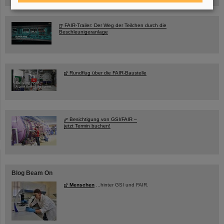
FAIR-Trailer: Der Weg der Teilchen durch die
Beschleunigeranlage
Rundflug über die FAIR-Baustelle
Besichtigung von GSI/FAIR –
jetzt Termin buchen!
Blog Beam On
Menschen
...hinter GSI und FAIR.