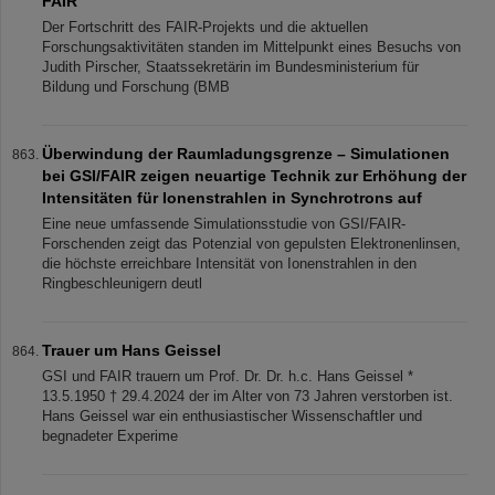
FAIR
Der Fortschritt des FAIR-Projekts und die aktuellen
Forschungsaktivitäten standen im Mittelpunkt eines Besuchs von
Judith Pirscher, Staatssekretärin im Bundesministerium für
Bildung und Forschung (BMB
Überwindung der Raumladungsgrenze – Simulationen
bei GSI/FAIR zeigen neuartige Technik zur Erhöhung der
Intensitäten für Ionenstrahlen in Synchrotrons auf
Eine neue umfassende Simulationsstudie von GSI/FAIR-
Forschenden zeigt das Potenzial von gepulsten Elektronenlinsen,
die höchste erreichbare Intensität von Ionenstrahlen in den
Ringbeschleunigern deutl
Trauer um Hans Geissel
GSI und FAIR trauern um Prof. Dr. Dr. h.c. Hans Geissel *
13.5.1950 † 29.4.2024 der im Alter von 73 Jahren verstorben ist.
Hans Geissel war ein enthusiastischer Wissenschaftler und
begnadeter Experime