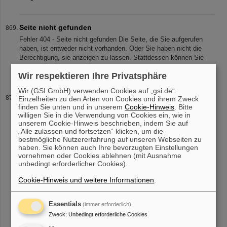
Seite nicht gefunden
Fehler 404 - Seite nicht gefunden Die Seite, die Sie aufgerufen
haben, ist entweder nicht vorhanden. Oder Sie haben nicht die
Berechtigung, sie anzeigen zu lassen. Stattdessen können Sie
auf die Start
Wir respektieren Ihre Privatsphäre
Wir (GSI GmbH) verwenden Cookies auf „gsi.de“.
Detailseite
Einzelheiten zu den Arten von Cookies und ihrem Zweck
finden Sie unten und in unserem
Cookie-Hinweis
. Bitte
willigen Sie in die Verwendung von Cookies ein, wie in
unserem Cookie-Hinweis beschrieben, indem Sie auf
„Alle zulassen und fortsetzen“ klicken, um die
«
....
82
83
84
85
86
87
88
89
90
91
bestmögliche Nutzererfahrung auf unseren Webseiten zu
haben. Sie können auch Ihre bevorzugten Einstellungen
....
»
vornehmen oder Cookies ablehnen (mit Ausnahme
unbedingt erforderlicher Cookies).
Cookie-Hinweis und weitere Informationen
.
Essentials
(immer erforderlich)
Zweck
:
Unbedingt erforderliche Cookies
instagram
linkedin
youtube
helmholtz.social
facebook