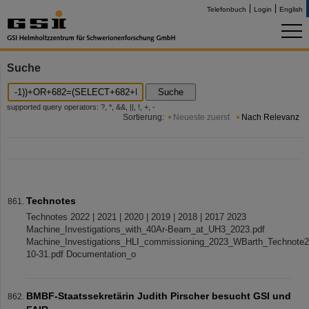
Telefonbuch
Login
English
Suche
Suche
supported query operators: ?, *, &&, ||, !, +, -
Sortierung:
Neueste zuerst
Nach Relevanz
Technotes
Technotes 2022 | 2021 | 2020 | 2019 | 2018 | 2017 2023
Machine_Investigations_with_40Ar-Beam_at_UH3_2023.pdf
Machine_Investigations_HLI_commissioning_2023_WBarth_Technote2
10-31.pdf Documentation_o
BMBF-Staatssekretärin Judith Pirscher besucht GSI und