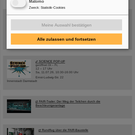
Matomo
Zweck
:
Statistik-Cookies
Meine Auswahl bestätigen
Mittwoch, 19.08.2026, 14 Uhr
Warum existiert nicht einfach nichts?
Hannah Elfner,
GSI/FAIR/Goethe-Universität
Alle zulassen und fortsetzen
Anmeldung und weitere Informationen
SCIENCE POP-UP
geöffnet Di – Fr,
12 – 17 Uhr
Sa, 11.07.26, 10:30-16:00 Uhr
Ernst-Ludwig-Str. 22
Innenstadt Darmstadt
FAIR-Trailer: Der Weg der Teilchen durch die
Beschleunigeranlage
Rundflug über die FAIR-Baustelle