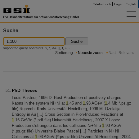
Telefonbuch
Login
English
Suche
Suche
supported query operators: ?, *, &&, ||, !, +, -
Sortierung:
Neueste zuerst
Nach Relevanz
PhD Theses
Louis Pasteur, 1996 D. Best Production of positively charged
Kaons in the system Ni+Ni at
1
.45 and
1
.93 AGeV (
1
.4 Mb *.ps.gz
file) Ruprecht-Karls-Universität Heidelberg, 1996 M. Dzelalija
Entropy in Au [...] Cross Section in Pion-Induced Reactions at
1
.15 GeV/c (*.pdf file) Universität Heidelberg , 2007 X.Lopez
Production d'etrangete dans les collisions Ni+Ni a
1
.93 AGeV
(*.ps.gz file) Universite Blaise Pascal [...] Particles in Ni+Ni
Collisions at
1
.93 AGeV (*.ps.gz file) Universität Heidelberg , 2004