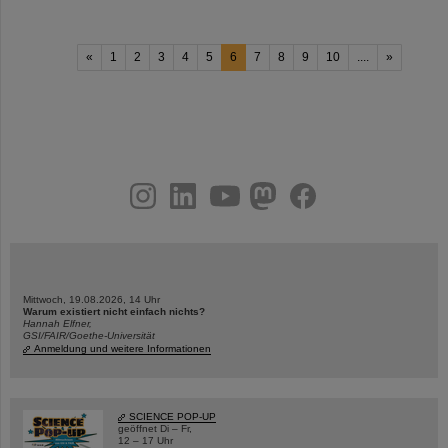
«
1
2
3
4
5
6
7
8
9
10
....
»
instagram
linkedin
youtube
helmholtz.social
facebook
Mittwoch, 19.08.2026, 14 Uhr
Warum existiert nicht einfach nichts?
Hannah Elfner,
GSI/FAIR/Goethe-Universität
Anmeldung und weitere Informationen
SCIENCE POP-UP
geöffnet Di – Fr,
12 – 17 Uhr