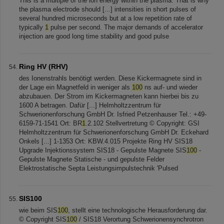
This is a multiple of the ion energy within the plasma. That is why
the plasma electrode should [...] intensities in short pulses of
several hundred microseconds but at a low repetition rate of
typically
1
pulse per second. The major demands of accelerator
injection are good long time stability and good pulse
Ring HV (RHV)
des Ionenstrahls benötigt werden. Diese Kickermagnete sind in
der Lage ein Magnetfeld in weniger als
100
ns auf- und wieder
abzubauen. Der Strom im Kickermagneten kann hierbei bis zu
1600 A betragen. Dafür [...] Helmholtzzentrum für
Schwerionenforschung GmbH Dr. Isfried Petzenhauser Tel.: +49-
6159-71-1541 Ort: BR
1
.2.102 Stellvertretung © Copyright: GSI
Helmholtzzentrum für Schwerionenforschung GmbH Dr. Eckehard
Onkels [...] 1-1353 Ort: KBW.4.015 Projekte Ring HV SIS18
Upgrade Injektionssystem SIS18 - Gepulste Magnete SIS
100
-
Gepulste Magnete Statische - und gepulste Felder
Elektrostatische Septa Leistungsimpulstechnik 'Pulsed
SIS100
wie beim SIS
100
, stellt eine technologische Herausforderung dar.
© Copyright SIS
100
/ SIS18 Verortung Schwerionensynchrotron