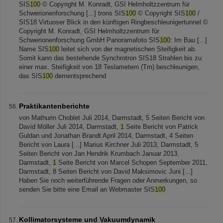
SIS
100
© Copyright M. Konradt, GSI Helmholtzzentrum für
Schwerionenforschung [...] trons SIS
100
© Copyright SIS
100
/
SIS18 Virtuoser Blick in den künftigen Ringbeschleunigertunnel ©
Copyright M. Konradt, GSI Helmholtzzentrum für
Schwerionenforschung GmbH Panoramafoto SIS
100
: Im Bau [...]
Name SIS
100
leitet sich von der magnetischen Steifigkeit ab.
Somit kann das bestehende Synchrotron SIS18 Strahlen bis zu
einer max. Steifigkeit von 18 Teslametern (Tm) beschleunigen,
das SIS
100
dementsprechend
Praktikantenberichte
von Mathurin Choblet Juli 2014, Darmstadt, 5 Seiten Bericht von
David Möller Juli 2014, Darmstadt,
1
Seite Bericht von Patrick
Guldan und Jonathan Brandt April 2014, Darmstadt, 4 Seiten
Bericht von Laura [...] Marius Kirchner Juli 2013, Darmstadt, 5
Seiten Bericht von Jan Hendrik Krumbach Januar 2013,
Darmstadt,
1
Seite Bericht von Marcel Schopen September 2011,
Darmstadt, 8 Seiten Bericht von David Maksimovic Juni [...]
Haben Sie noch weiterführende Fragen oder Anmerkungen, so
senden Sie bitte eine Email an Webmaster SIS
100
Kollimatorsysteme und Vakuumdynamik