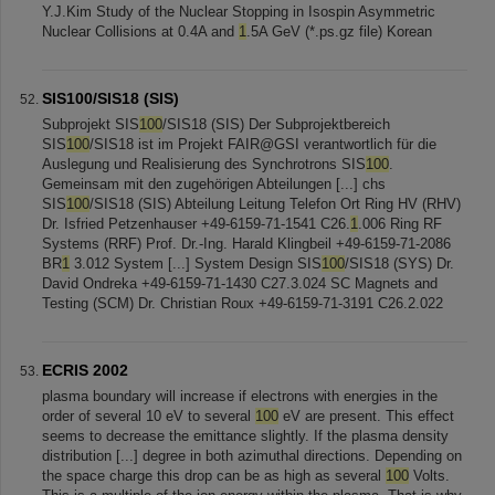
Y.J.Kim Study of the Nuclear Stopping in Isospin Asymmetric
Nuclear Collisions at 0.4A and
1
.5A GeV (*.ps.gz file) Korean
SIS100/SIS18 (SIS)
Subprojekt SIS
100
/SIS18 (SIS) Der Subprojektbereich
SIS
100
/SIS18 ist im Projekt FAIR@GSI verantwortlich für die
Auslegung und Realisierung des Synchrotrons SIS
100
.
Gemeinsam mit den zugehörigen Abteilungen [...] chs
SIS
100
/SIS18 (SIS) Abteilung Leitung Telefon Ort Ring HV (RHV)
Dr. Isfried Petzenhauser +49-6159-71-1541 C26.
1
.006 Ring RF
Systems (RRF) Prof. Dr.-Ing. Harald Klingbeil +49-6159-71-2086
BR
1
3.012 System [...] System Design SIS
100
/SIS18 (SYS) Dr.
David Ondreka +49-6159-71-1430 C27.3.024 SC Magnets and
Testing (SCM) Dr. Christian Roux +49-6159-71-3191 C26.2.022
ECRIS 2002
plasma boundary will increase if electrons with energies in the
order of several 10 eV to several
100
eV are present. This effect
seems to decrease the emittance slightly. If the plasma density
distribution [...] degree in both azimuthal directions. Depending on
the space charge this drop can be as high as several
100
Volts.