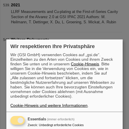
2021
LLRF Measurements and Cu-plating at the First-of-Series Cavity
Section of the Alvarez 2.0 at GSI IPAC 2021 Authors: M.
Heilmann, T. Dettinger, X. Du, L. Groening, S. Mickat, A. Rubin
Weitere Dokumente
Wir respektieren Ihre Privatsphäre
Weitere Dokumente zur Vorlesung Skript zum Kurs an
Beschleuniger Scule JUAS: Beam Instrumentation and
Wir (GSI GmbH) verwenden Cookies auf „gsi.de“.
Diagnostics, JUAS 2021 [pdf] Broschüre zu Beschleunigern:
Einzelheiten zu den Arten von Cookies und ihrem Zweck
Beschleuniger für Teilchen, Wissen und G
finden Sie unten und in unserem
Cookie-Hinweis
. Bitte
willigen Sie in die Verwendung von Cookies ein, wie in
unserem Cookie-Hinweis beschrieben, indem Sie auf
„Alle zulassen und fortsetzen“ klicken, um die
bestmögliche Nutzererfahrung auf unseren Webseiten zu
«
....
49
50
51
52
53
54
55
56
57
58
haben. Sie können auch Ihre bevorzugten Einstellungen
....
»
vornehmen oder Cookies ablehnen (mit Ausnahme
unbedingt erforderlicher Cookies).
Cookie-Hinweis und weitere Informationen
.
Essentials
(immer erforderlich)
Zweck
:
Unbedingt erforderliche Cookies
instagram
linkedin
youtube
helmholtz.social
facebook