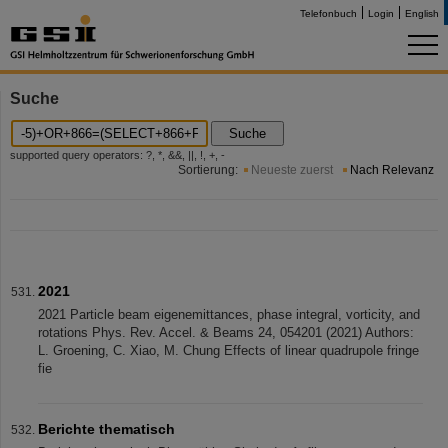
Telefonbuch
Login
English
Suche
Suche
supported query operators: ?, *, &&, ||, !, +, -
Sortierung:
Neueste zuerst
Nach Relevanz
2021
2021 Particle beam eigenemittances, phase integral, vorticity, and
rotations Phys. Rev. Accel. & Beams 24, 054201 (2021) Authors:
L. Groening, C. Xiao, M. Chung Effects of linear quadrupole fringe
fie
Berichte thematisch