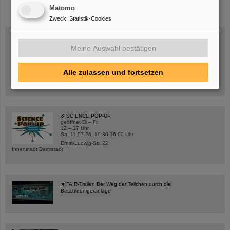
Matomo
Zweck
:
Statistik-Cookies
Meine Auswahl bestätigen
Mittwoch, 19.08.2026, 14 Uhr
Warum existiert nicht einfach nichts?
Hannah Elfner,
Alle zulassen und fortsetzen
GSI/FAIR/Goethe-Universität
Anmeldung und weitere Informationen
SCIENCE POP-UP
geöffnet Di – Fr,
12 – 17 Uhr
Sa, 11.07.26, 10:30-16:00 Uhr
Ernst-Ludwig-Str. 22
Innenstadt Darmstadt
FAIR-Trailer: Der Weg der Teilchen durch die
Beschleunigeranlage