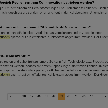
Bereich Rechenzentrum Co-Innovation betrieben werden?
egie, um gemeinsam an Herausforderungen und Problemen zu arbeiten. Denn d
 nicht geschlossen, sondern offen und liegt in der Kollaboration. Unternehme
t man ein Innovation-, R&D- und Test-Rechenzentrum?
 an Leistungsfähigkeiten, zeitliche Lastverteilungen und in verschiedenen
ationen
optimal auf ein effizientes Kühlsystem abgestimmt werden. Der Green
Test-Rechenzentrum?
 zu testen und dabei früh zu lernen. So kann früh Technologie bzw. Produkt 
sammelt werden, sodass die ersten Anpassungen stattfinden können. In di
rderungen an Leistungsfähigkeiten, zeitliche Lastverteilungen und in verschied
ationen
optimal auf ein effizientes Kühlsystem abgestimmt werden. Der Green
«
....
38
39
40
41
42
43
44
45
46
47
....
»