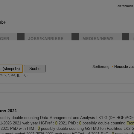
Telefonbuch
IGER
JOBS/KARRIERE
MEDIEN/NEWS
instagr
Sortierung:
Neueste zue
Suche
?, *, &&, ||, !, +, -
ons 2021
ssibly double counting Data Management and Analysis LK1 G:(DE-HGF)POF4-6
21-2026 2021 web year HGFref :
0
2021 PhD :
0
possibly double counting
Fro
2021 PhD with HIM :
0
possibly double counting GSI-MU Ion Facilities LK
s in grant period 2021-2026 2021 web year HGFref : 4 2021 PhD :
0
possibly do