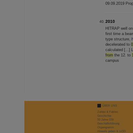
09.09.2019 Pro
2010
HITRAP well on t
first time a be
type structure,
decelerated to
0
calculated [...
from
the 12. to
campus
ÜBER UNS
Zahlen & Fakten
Geschichte
50 Jahre GSI
Geschäftsführung
Organigramm
Hinweis geben & LkSG