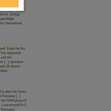
icipate to the
SA Member [...]
dicine, biology
Spaceflight
he international
owed.
From
the list
] The requested
) and the
s [...] operation
4 and
15
therein
ribed
to plan the future
 Romania [...]
n the FAIR-phase-
0
[...] uncements?t=3
, Germany)