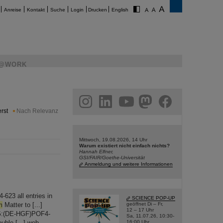
Anreise
Kontakt
Suche
Login
Drucken
English
@WORK
am
linkedin
youtube
helmholtz.social
facebook
rst
Nach Relevanz
Mittwoch, 19.08.2026, 14 Uhr
Warum existiert nicht einfach nichts?
Hannah Elfner,
GSI/FAIR/Goethe-Universität
Anmeldung und weitere Informationen
23 all entries in
SCIENCE POP-UP
m
Matter to [...]
geöffnet Di – Fr,
12 – 17 Uhr
2 G:(DE-HGF)POF4-
Sa, 11.07.26, 10:30-
uble [...] web
16:00 Uhr