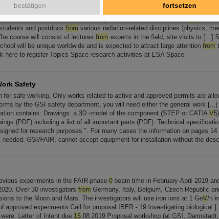
bestätigen
fortsetzen
e
15
. Target Audience Students
from
ESA Member States will be eligible to part
tion Summer School. In addition, a quota of maximum 3 students
from
non-E
 students and postdocs
from
various radiation-related disciplines (physics, me
 The course will consist of lectures
from
experts in the field, site visits to [...] 
school will be unique worldwide and is expected to attract large attention
from
t
k here to register Topics Space research activities at ESA Space
ork Safety
n for safe working. Only works related to active and approved permits are all
 forms by the GSI safety department, you will need either the general work [...
ation contains: Drawings: a 3D -model of the component (STEP or CATIA
V
5
ings (PDF) including a list of all important parts (PDF). Technical specification
signed for research purposes ". For many cases the information on pages 1
s needed. GSI/FAIR, cannot accept equipment for installation without the desc
previous experiments in the FAIR-phase-
0
beam time in February-April 2019 and 
2020. Over 30 investigators
from
Germany, Italy, Belgium, Czech Republic and
sions to the Moon and Mars. The investigators will use iron ions at 1 Ge
V
/n i
of approved experiments Call for proposal IBER - 19 Investigating biological 
were: Letter of Intent due
15
.08.2019 Proposal workshop (at GSI, Darmstadt