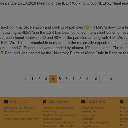
posals due
15
.10.2019 Meeting of the IBER Working Group (IBER-17 final resu
rack for final deceleration and cooling of particles
from
4 Me
V
/u down to a 
am coasting at 4Me
V
/u in the ESR has been bunched into a short bunch of less 
 has been found. Between 30 and 40% of the particles arriving with 4 Me
V
/u h
.5 Me
V
/u. This is remarkable compared to the maximally expected efficiency
] Lamour and C. Prigent and was attended by almost 100 participants. The mee
15
. Feb. and was hosted by the University Pierre et Marie Curie in Paris at th
«
1
2
3
4
5
6
7
8
9
10
....
»
FORSCHUNG
JOBS/KARRIERE
MEDIEN/NEWS
A
Forschung - Ein Überblick
Angebote für Studierende
Pressemitteilungen
Forsc
Beschleunigeranlage
Ausbildung
News-Archiv
Admini
FAIR
Master / Promotionsarbeiten
FAIR-News
Gesamt
Wissenschaftliche Netzwerke
Duales Studium
Mediathek
Beschl
entwic
Angebote für Schüler*innen
Logos/Erscheinungsbild
IT
Arbeiten bei FAIR und GSI
target-Magazin