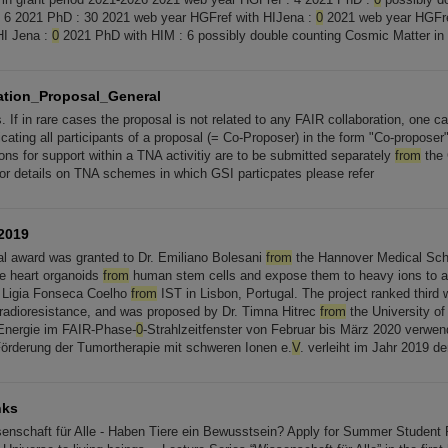
 6 2021 PhD : 30 2021 web year HGFref with HIJena :
0
2021 web year HGFre
HI Jena :
0
2021 PhD with HIM : 6 possibly double counting Cosmic Matter in 
tion_Proposal_General
s. If in rare cases the proposal is not related to any FAIR collaboration, one c
icating all participants of a proposal (= Co-Proposer) in the form "Co-proposer"
ons for support within a TNA activitiy are to be submitted separately
from
the 
for details on TNA schemes in which GSI particpates please refer
2019
al award was granted to Dr. Emiliano Bolesani
from
the Hannover Medical Sch
te heart organoids
from
human stem cells and expose them to heavy ions to as
. Ligia Fonseca Coelho
from
IST in Lisbon, Portugal. The project ranked third
 radioresistance, and was proposed by Dr. Timna Hitrec
from
the University of 
r Energie im FAIR-Phase-
0
-Strahlzeitfenster von Februar bis März 2020 verwe
Förderung der Tumortherapie mit schweren Ionen e.
V
. verleiht im Jahr 2019 d
nks
senschaft für Alle - Haben Tiere ein Bewusstsein? Apply for Summer Student