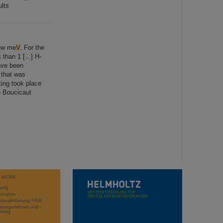
lts
few me
V
. For the
than 1 [...] H-
ave been
 that was
ting took place
e Boucicaut
T WORK
hung
stration
projektleitung FAIR
eunigerbetrieb und -
klung