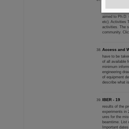
students will b
ESA-FAIR Radia
aimed to Ph.D.
etc). Activities
activities. The 
community. Clic
Access and W
have to be take
of all available
minimum inform
engineering draw
of equipment de
describe what i
IBER - 19
results of the 
experiments in 
ures for the mis
beamtime. List 
Important dates 