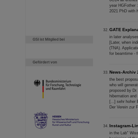
year HGFother :
2021 PhD with 
GATE Explana
in later analyse
GSI ist Mitglied bei
[Later, when ind
(TNA). Applicati
for beamtime - 
Gefördert von
News-Archiv 
the best propos
who will genera
proposed by Dr
hibernation and
[...] sehr hohe
Der Verein zur 
Instagram-Li
in the Lab" Wis