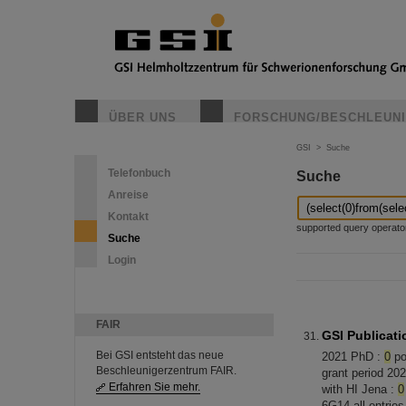
ÜBER UNS
FORSCHUNG/BESCHLEUN
GSI
>
Suche
Telefonbuch
Suche
Anreise
Kontakt
supported query operators: 
Suche
Login
FAIR
GSI Publicati
Bei GSI entsteht das neue
2021 PhD :
0
po
Beschleunigerzentrum FAIR.
grant period 20
Erfahren Sie mehr.
with HI Jena :
0
6G14 all entrie