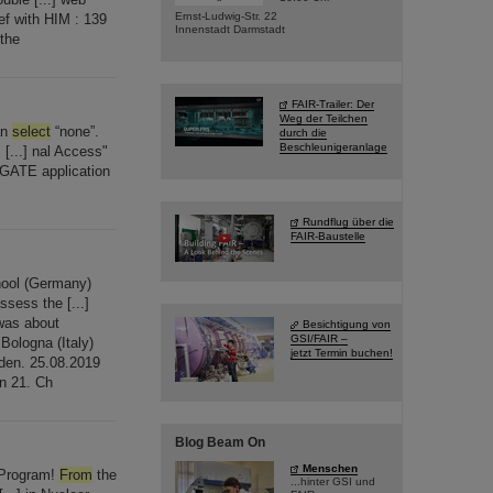
Ernst-Ludwig-Str. 22
f with HIM : 139
Innenstadt Darmstadt
the
FAIR-Trailer: Der
Weg der Teilchen
an
select
“none”.
durch die
Beschleunigeranlage
 [...] nal Access"
GATE application
Rundflug über die
FAIR-Baustelle
ool (Germany)
sess the [...]
 was about
Besichtigung von
GSI/FAIR –
Bologna (Italy)
jetzt Termin buchen!
nden. 25.08.2019
en 21. Ch
Blog Beam On
Menschen
 Program!
From
the
...hinter GSI und