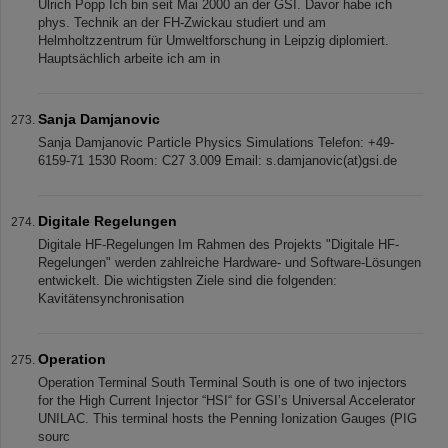
Ulrich Popp Ich bin seit Mai 2000 an der GSI. Davor habe ich
phys. Technik an der FH-Zwickau studiert und am
Helmholtzzentrum für Umweltforschung in Leipzig diplomiert.
Hauptsächlich arbeite ich am in
Sanja Damjanovic
Sanja Damjanovic Particle Physics Simulations Telefon: +49-
6159-71 1530 Room: C27 3.009 Email: s.damjanovic(at)gsi.de
Digitale Regelungen
Digitale HF-Regelungen Im Rahmen des Projekts "Digitale HF-
Regelungen" werden zahlreiche Hardware- und Software-Lösungen
entwickelt. Die wichtigsten Ziele sind die folgenden:
Kavitätensynchronisation
Operation
Operation Terminal South Terminal South is one of two injectors
for the High Current Injector “HSI“ for GSI’s Universal Accelerator
UNILAC. This terminal hosts the Penning Ionization Gauges (PIG
sourc