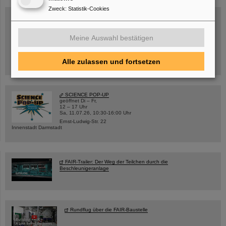
Zweck
:
Statistik-Cookies
Mittwoch, 19.08.2026, 14 Uhr
Meine Auswahl bestätigen
Warum existiert nicht einfach nichts?
Hannah Elfner,
GSI/FAIR/Goethe-Universität
Alle zulassen und fortsetzen
Anmeldung und weitere Informationen
SCIENCE POP-UP
geöffnet Di – Fr,
12 – 17 Uhr
Sa, 11.07.26, 10:30-16:00 Uhr
Ernst-Ludwig-Str. 22
Innenstadt Darmstadt
FAIR-Trailer: Der Weg der Teilchen durch die
Beschleunigeranlage
Rundflug über die FAIR-Baustelle