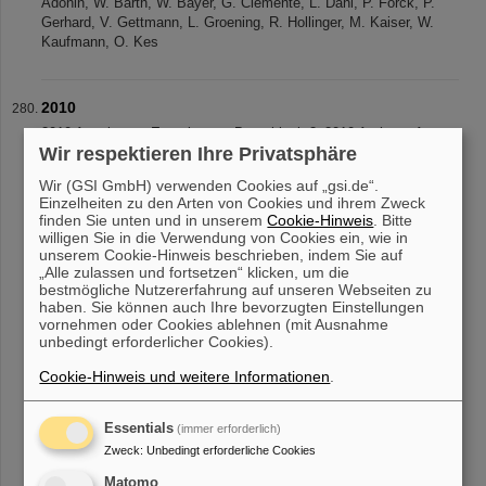
Adonin, W. Barth, W. Bayer, G. Clemente, L. Dahl, P. Forck, P.
Gerhard, V. Gettmann, L. Groening, R. Hollinger, M. Kaiser, W.
Kaufmann, O. Kes
2010
2010 Accelerator Experiments Beamblock 2_2010 Authors: A.
Wir respektieren Ihre Privatsphäre
Adonin, W. Barth, W. Bayer, G. Clemente, L. Dahl, H. Eickhoff, P.
Forck, P. Gerhard, L. Groening, R. Hollinger, M. Maier, S. Mickat,
Wir (GSI GmbH) verwenden Cookies auf „gsi.de“.
T. Milosi
Einzelheiten zu den Arten von Cookies und ihrem Zweck
finden Sie unten und in unserem
Cookie-Hinweis
. Bitte
willigen Sie in die Verwendung von Cookies ein, wie in
unserem Cookie-Hinweis beschrieben, indem Sie auf
«
....
23
24
25
26
27
28
29
30
31
32
„Alle zulassen und fortsetzen“ klicken, um die
bestmögliche Nutzererfahrung auf unseren Webseiten zu
....
»
haben. Sie können auch Ihre bevorzugten Einstellungen
vornehmen oder Cookies ablehnen (mit Ausnahme
unbedingt erforderlicher Cookies).
Cookie-Hinweis und weitere Informationen
.
Essentials
(immer erforderlich)
instagram
linkedin
youtube
helmholtz.social
facebook
Zweck
:
Unbedingt erforderliche Cookies
Matomo