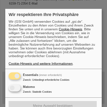
6159-71-2354 E-Mail
Wir respektieren Ihre Privatsphäre
«
....
18
19
20
21
22
23
24
25
26
27
Wir (GSI GmbH) verwenden Cookies auf „gsi.de“.
Einzelheiten zu den Arten von Cookies und ihrem Zweck
....
»
finden Sie unten und in unserem
Cookie-Hinweis
. Bitte
willigen Sie in die Verwendung von Cookies ein, wie in
unserem Cookie-Hinweis beschrieben, indem Sie auf
„Alle zulassen und fortsetzen“ klicken, um die
bestmögliche Nutzererfahrung auf unseren Webseiten zu
haben. Sie können auch Ihre bevorzugten Einstellungen
vornehmen oder Cookies ablehnen (mit Ausnahme
unbedingt erforderlicher Cookies).
instagram
linkedin
youtube
helmholtz.social
facebook
Cookie-Hinweis und weitere Informationen
.
Essentials
(immer erforderlich)
Zweck
:
Unbedingt erforderliche Cookies
Mittwoch, 19.08.2026, 14 Uhr
Matomo
Warum existiert nicht einfach nichts?
Hannah Elfner,
Zweck
:
Statistik-Cookies
GSI/FAIR/Goethe-Universität
Anmeldung und weitere Informationen
Meine Auswahl bestätigen