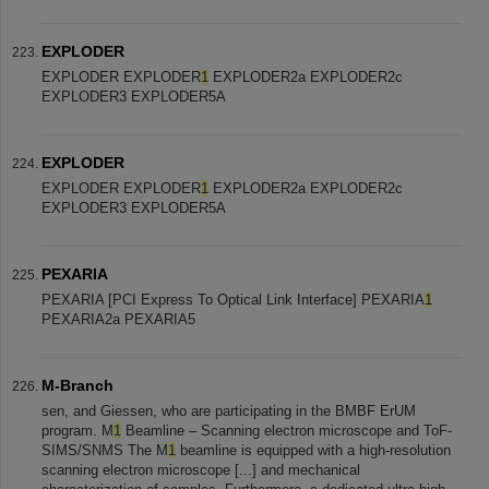
EXPLODER
EXPLODER EXPLODER
1
EXPLODER2a EXPLODER2c
EXPLODER3 EXPLODER5A
EXPLODER
EXPLODER EXPLODER
1
EXPLODER2a EXPLODER2c
EXPLODER3 EXPLODER5A
PEXARIA
PEXARIA [PCI Express To Optical Link Interface] PEXARIA
1
PEXARIA2a PEXARIA5
M-Branch
sen, and Giessen, who are participating in the BMBF ErUM
program. M
1
Beamline – Scanning electron microscope and ToF-
SIMS/SNMS The M
1
beamline is equipped with a high-resolution
scanning electron microscope [...] and mechanical