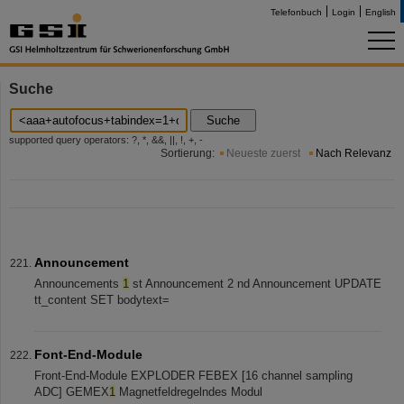
Telefonbuch
Login
English
Suche
Suche
supported query operators: ?, *, &&, ||, !, +, -
Sortierung:
Neueste zuerst
Nach Relevanz
Announcement
Announcements
1
st Announcement 2 nd Announcement UPDATE
tt_content SET bodytext=
Font-End-Module
Front-End-Module EXPLODER FEBEX [16 channel sampling
ADC] GEMEX
1
Magnetfeldregelndes Modul