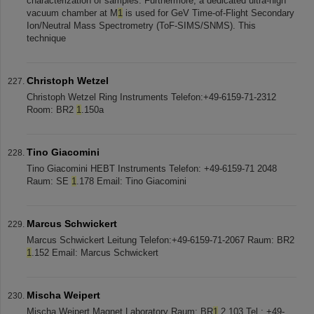
characterization of samples. Furthermore, a dedicated ultra-high
vacuum chamber at M
1
is used for GeV Time-of-Flight Secondary
Ion/Neutral Mass Spectrometry (ToF-SIMS/SNMS). This
technique
Christoph Wetzel
Christoph Wetzel Ring Instruments Telefon:+49-6159-71-2312
Room: BR2
1
.150a
Tino Giacomini
Tino Giacomini HEBT Instruments Telefon: +49-6159-71 2048
Raum: SE
1
.178 Email: Tino Giacomini
Marcus Schwickert
Marcus Schwickert Leitung Telefon:+49-6159-71-2067 Raum: BR2
1
.152 Email: Marcus Schwickert
Mischa Weipert
Mischa Weipert Magnet Laboratory Raum: BR
1
.2.103 Tel.: +49-