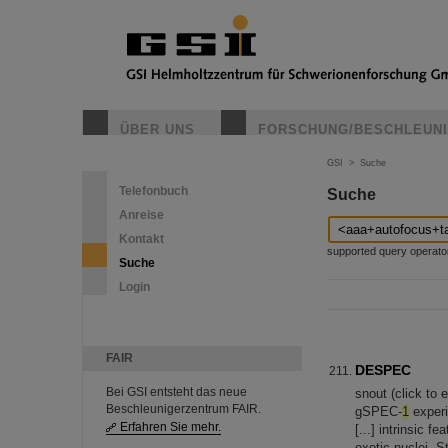
ÜBER UNS
FORSCHUNG/BESCHLEUN
GSI
>
Suche
Telefonbuch
Suche
Anreise
Kontakt
supported query operators: 
Suche
Login
FAIR
DESPEC
Bei GSI entsteht das neue
snout (click to
Beschleunigerzentrum FAIR.
gSPEC-
1
experi
Erfahren Sie mehr.
[...] intrinsic f
exotic nuclei. 