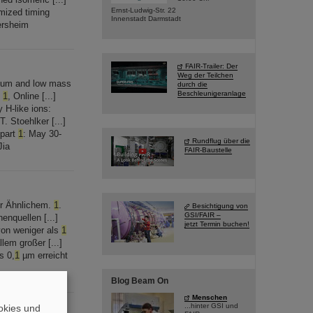
Ernst-Ludwig-Str. 22
imized timing
Innenstadt Darmstadt
lersheim
FAIR-Trailer: Der
Weg der Teilchen
entum and low mass
durch die
Beschleunigeranlage
t
1
, Online [...]
 H-like ions:
. Stoehlker [...]
 part
1
: May 30-
Rundflug über die
Jia
FAIR-Baustelle
er Ähnlichem.
1
.
Besichtigung von
GSI/FAIR –
enquellen [...]
jetzt Termin buchen!
von weniger als
1
lem großer [...]
s 0,
1
µm erreicht
Blog Beam On
Menschen
...hinter GSI und
okies und