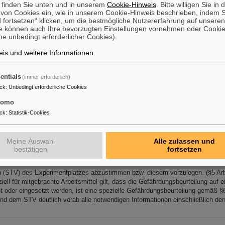
 finden Sie unten und in unserem
Cookie-Hinweis
. Bitte willigen Sie in 
on Cookies ein, wie in unserem Cookie-Hinweis beschrieben, indem Si
 fortsetzen“ klicken, um die bestmögliche Nutzererfahrung auf unsere
e können auch Ihre bevorzugten Einstellungen vornehmen oder Cooki
e unbedingt erforderlicher Cookies).
R Klasse 10,000*): ca. 400 m 2 : Ein Reinraum qualifiziert als Klasse ISO-6
is und weitere Informationen
.
 Service: Demontage, Reinigung, Validierung, Lager - ca. 60 m 2 Ein Reinraum 
ngen belegen aber, dass alle Messwerte der Partikelkonzentration (Kanäle 0,
entials
(immer erforderlich)
em Betrieb) besser ISO-4 sind und unseren Experimentieranforderungen gen
ck
:
Unbedingt erforderliche Cookies
tomo
lerator
ck
:
Statistik-Cookies
Ion energies 48 - 430 MeV/u Max. beam intensities
1
·10 9 12 C 6+ ions/spill 
eam contaminations <
1
% Major linac parameters: Measured ion beam H 3+ : 
Meine Auswahl
Alle zulassen und
bestätigen
fortsetzen
f Approved Experiments
n (STV) des Experimentplatzes abzustimmen bzw. diesem vorzulegen. (§5 Ar
ell für mitgebrachte Arbeitsmittel gilt, dass die Gefährdungsbeurteilung auf ein
ht oder eingesetzt werden, ist eine spezielle Gefährdungsbeurteilung gemäß §6
nd dem STV deutlich vorab alle notwendigen Informationen einschließlich de