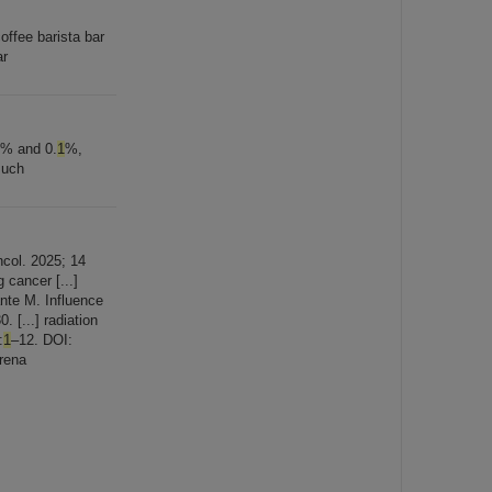
offee barista bar
ar
% and 0.
1
%,
such
ncol. 2025; 14
cancer [...]
nte M. Influence
0. [...] radiation
:
1
–12. DOI:
rena