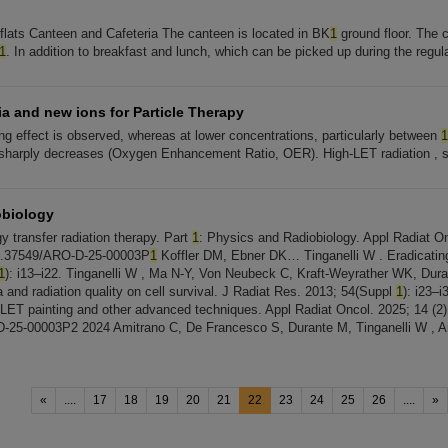
 flats Canteen and Cafeteria The canteen is located in BK
1
ground floor. The c
1
. In addition to breakfast and lunch, which can be picked up during the regul
a and new ions for Particle Therapy
zing effect is observed, whereas at lower concentrations, particularly between
1
y sharply decreases (Oxygen Enhancement Ratio, OER). High-LET radiation , 
obiology
gy transfer radiation therapy. Part
1
: Physics and Radiobiology. Appl Radiat O
0.37549/ARO-D-25-00003P
1
Koffler DM, Ebner DK… Tinganelli W . Eradicating 
1
): i13–i22. Tinganelli W , Ma N-Y, Von Neubeck C, Kraft-Weyrather WK, Dura
 and radiation quality on cell survival. J Radiat Res. 2013; 54(Suppl
1
): i23–i3
: LET painting and other advanced techniques. Appl Radiat Oncol. 2025; 14 (2)
-25-00003P2 2024 Amitrano C, De Francesco S, Durante M, Tinganelli W , A
«
....
17
18
19
20
21
22
23
24
25
26
....
»