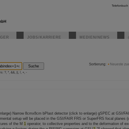
Telefonbuch
IGER
JOBS/KARRIERE
MEDIEN/NEWS
instagr
Sortierung:
Neueste zue
Suche
?, *, &&, ||, !, +, -
 enlarge) Narrow 8cmx8cm bPlast detector (click to enlarge) gSPEC at GSI/FA
mental setup will be placed in the GSI/FAIR FRS or SuperFRS focal planes (cl
eatures of the M
1
operator, to collective properties and to the deformation of ex
Studying g-factors during the g-RISING campaign at GSI [
1
,2] showed that alig