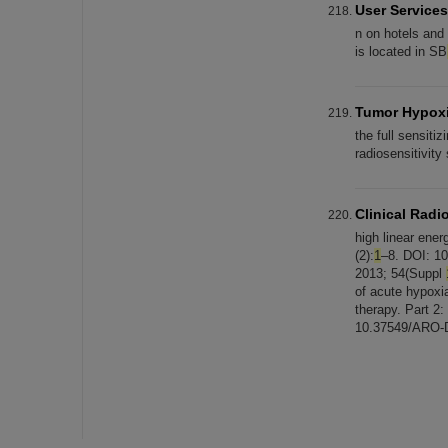
User Services
n on hotels and
is located in SB
Tumor Hypoxi
the full sensiti
radiosensitivit
Clinical Radi
high linear ener
(2):
1
–8. DOI: 1
2013; 54(Suppl
of acute hypoxia
therapy. Part 2
10.37549/ARO-D