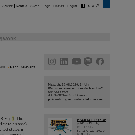
Anreise
Kontakt
Suche
Login
Drucken
English
@WORK
am
linkedin
youtube
helmholtz.social
facebook
rst
Nach Relevanz
Mittwoch, 19.08.2026, 14 Uhr
Warum existiert nicht einfach nichts?
Hannah Elfner,
GSI/FAIR/Goethe-Universität
Anmeldung und weitere Informationen
IR Fig.
1
. The
SCIENCE POP-UP
ick to enlarge)
geöffnet Di – Fr,
12 – 17 Uhr
cited states in
Sa, 11.07.26, 10:30-
ned isomeric [...]
16:00 Uhr