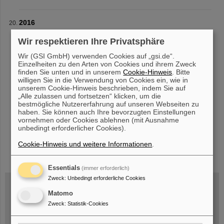
2016
GREWIS Statustreffen und Seminar Di., 22.11.16 TUD B2/61,
Wir respektieren Ihre Privatsphäre
Raum 102 Programm
Wir (GSI GmbH) verwenden Cookies auf „gsi.de“.
Einzelheiten zu den Arten von Cookies und ihrem Zweck
finden Sie unten und in unserem
Cookie-Hinweis
. Bitte
willigen Sie in die Verwendung von Cookies ein, wie in
«
1
2
3
4
5
6
7
8
9
10
....
»
unserem Cookie-Hinweis beschrieben, indem Sie auf
„Alle zulassen und fortsetzen“ klicken, um die
bestmögliche Nutzererfahrung auf unseren Webseiten zu
haben. Sie können auch Ihre bevorzugten Einstellungen
vornehmen oder Cookies ablehnen (mit Ausnahme
unbedingt erforderlicher Cookies).
Cookie-Hinweis und weitere Informationen
.
instagram
linkedin
youtube
helmholtz.social
facebook
Essentials
(immer erforderlich)
Zweck
:
Unbedingt erforderliche Cookies
Matomo
Mittwoch, 19.08.2026, 14 Uhr
Zweck
:
Statistik-Cookies
Warum existiert nicht einfach nichts?
Hannah Elfner,
GSI/FAIR/Goethe-Universität