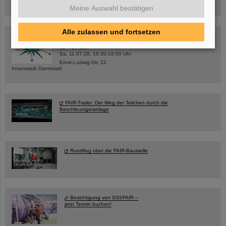
Anmeldung und weitere Informationen
Meine Auswahl bestätigen
Alle zulassen und fortsetzen
SCIENCE POP-UP
geöffnet Di – Fr,
12 – 17 Uhr
Sa, 11.07.26, 10:30-16:00 Uhr
Ernst-Ludwig-Str. 22
Innenstadt Darmstadt
FAIR-Trailer: Der Weg der Teilchen durch die
Beschleunigeranlage
Rundflug über die FAIR-Baustelle
Besichtigung von GSI/FAIR –
jetzt Termin buchen!