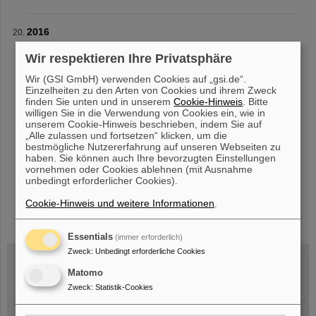
2016
GREWIS Statustreffen und Seminar Di., 22.11.16 TUD B2/61,
Wir respektieren Ihre Privatsphäre
Raum 102 Programm
Wir (GSI GmbH) verwenden Cookies auf „gsi.de“.
Einzelheiten zu den Arten von Cookies und ihrem Zweck
finden Sie unten und in unserem
Cookie-Hinweis
. Bitte
willigen Sie in die Verwendung von Cookies ein, wie in
«
1
2
3
4
5
6
7
8
9
10
....
»
unserem Cookie-Hinweis beschrieben, indem Sie auf
„Alle zulassen und fortsetzen“ klicken, um die
bestmögliche Nutzererfahrung auf unseren Webseiten zu
haben. Sie können auch Ihre bevorzugten Einstellungen
vornehmen oder Cookies ablehnen (mit Ausnahme
unbedingt erforderlicher Cookies).
Cookie-Hinweis und weitere Informationen
.
instagram
linkedin
youtube
helmholtz.social
facebook
Essentials
(immer erforderlich)
Zweck
:
Unbedingt erforderliche Cookies
Matomo
Mittwoch, 19.08.2026, 14 Uhr
Zweck
:
Statistik-Cookies
Warum existiert nicht einfach nichts?
Hannah Elfner,
GSI/FAIR/Goethe-Universität