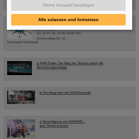
Anmeldung und weitere Informationen
Meine Auswahl bestätigen
Alle zulassen und fortsetzen
SCIENCE POP-UP
geöffnet Di – Fr,
12 – 17 Uhr
Sa, 11.07.26, 10:30-16:00 Uhr
Ernst-Ludwig-Str. 22
Innenstadt Darmstadt
FAIR-Trailer: Der Weg der Teilchen durch die
Beschleunigeranlage
Rundflug über die FAIR-Baustelle
Besichtigung von GSI/FAIR –
jetzt Termin buchen!