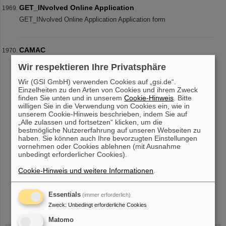
GET_INvolved Online Application
GET_INvolved Online Application Application form
CAMAC
CAMAC [ info ] [ pdf ] CVC4 [CAMAC controller with LYNX OS]
Wir respektieren Ihre Privatsphäre
GTBC4 [GTB based CAMAC crate controller] RMX [Relay
multiplexer]
Wir (GSI GmbH) verwenden Cookies auf „gsi.de“.
Einzelheiten zu den Arten von Cookies und ihrem Zweck
finden Sie unten und in unserem
Cookie-Hinweis
. Bitte
willigen Sie in die Verwendung von Cookies ein, wie in
unserem Cookie-Hinweis beschrieben, indem Sie auf
«
....
192
193
194
195
196
197
198
199
„Alle zulassen und fortsetzen“ klicken, um die
bestmögliche Nutzererfahrung auf unseren Webseiten zu
200
201
....
»
haben. Sie können auch Ihre bevorzugten Einstellungen
vornehmen oder Cookies ablehnen (mit Ausnahme
unbedingt erforderlicher Cookies).
Cookie-Hinweis und weitere Informationen
.
Essentials
(immer erforderlich)
instagram
linkedin
youtube
helmholtz.social
facebook
Zweck
:
Unbedingt erforderliche Cookies
Matomo