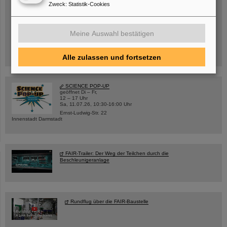
Zweck
:
Statistik-Cookies
Mittwoch, 19.08.2026, 14 Uhr
Meine Auswahl bestätigen
Warum existiert nicht einfach nichts?
Hannah Elfner,
GSI/FAIR/Goethe-Universität
Anmeldung und weitere Informationen
Alle zulassen und fortsetzen
SCIENCE POP-UP
geöffnet Di – Fr,
12 – 17 Uhr
Sa, 11.07.26, 10:30-16:00 Uhr
Ernst-Ludwig-Str. 22
Innenstadt Darmstadt
FAIR-Trailer: Der Weg der Teilchen durch die
Beschleunigeranlage
Rundflug über die FAIR-Baustelle