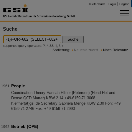
Telefonbuch
Login
English
Suche
Suche
supported query operators: ?, *, &&, ||, !, +, -
Sortierung:
Neueste zuerst
Nach Relevanz
People
Coordination Theory Hannah Elfner (Petersen) (Head Hot and
Dense QCD Matter) KBW 2.14 +49-6159-71 3068
h.elfner(at)gsi.de Secretary Gabriela Menge KBW 2.30 Fon: +49
6159-71 2746 Fax: +49 6159-71 2990
Betrieb (OPE)