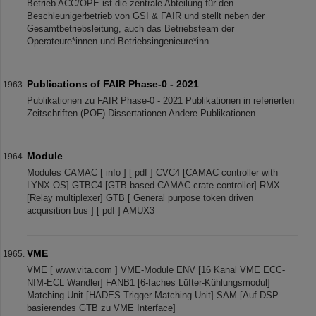
Betrieb ACC/OPE ist die zentrale Abteilung für den
Beschleunigerbetrieb von GSI & FAIR und stellt neben der
Gesamtbetriebsleitung, auch das Betriebsteam der
Operateure*innen und Betriebsingenieure*inn
Publications of FAIR Phase-0 - 2021
Publikationen zu FAIR Phase-0 - 2021 Publikationen in referierten
Zeitschriften (POF) Dissertationen Andere Publikationen
Module
Modules CAMAC [ info ] [ pdf ] CVC4 [CAMAC controller with
LYNX OS] GTBC4 [GTB based CAMAC crate controller] RMX
[Relay multiplexer] GTB [ General purpose token driven
acquisition bus ] [ pdf ] AMUX3
VME
VME [ www.vita.com ] VME-Module ENV [16 Kanal VME ECC-
NIM-ECL Wandler] FANB1 [6-faches Lüfter-Kühlungsmodul]
Matching Unit [HADES Trigger Matching Unit] SAM [Auf DSP
basierendes GTB zu VME Interface]