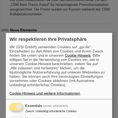
„CBM Best Thesis Award“ für herausragende Promotionsarbeiten
ausgezeichnet. Die Preise wurden vor Kurzem während des CBM-
Kollaborationsmeetin
Neue Elemente
Entdeckung neuer Elemente © Abbildung: GSI Helmholtzzentrum
Wir respektieren Ihre Privatsphäre
für Schwerionenforschung GmbH In Experimenten an der GSI-
Beschleunigeranlage gelang es die sechs neuen Elemente 107 bis
Wir (GSI GmbH) verwenden Cookies auf „gsi.de“.
112 zu entdecken. Ch
Einzelheiten zu den Arten von Cookies und ihrem Zweck
finden Sie unten und in unserem
Cookie-Hinweis
. Bitte
willigen Sie in die Verwendung von Cookies ein, wie in
unserem Cookie-Hinweis beschrieben, indem Sie auf
„Alle zulassen und fortsetzen“ klicken, um die
«
....
180
181
182
183
184
185
186
187
bestmögliche Nutzererfahrung auf unseren Webseiten zu
haben. Sie können auch Ihre bevorzugten Einstellungen
188
189
....
»
vornehmen oder Cookies ablehnen (mit Ausnahme
unbedingt erforderlicher Cookies).
Cookie-Hinweis und weitere Informationen
.
Essentials
(immer erforderlich)
instagram
linkedin
Zweck
youtube
helmholtz.social
:
Unbedingt erforderliche Cookies
facebook