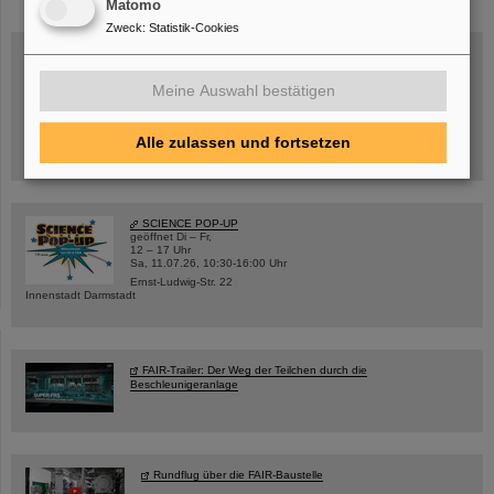
Matomo
Zweck
:
Statistik-Cookies
Meine Auswahl bestätigen
Mittwoch, 19.08.2026, 14 Uhr
Warum existiert nicht einfach nichts?
Hannah Elfner,
GSI/FAIR/Goethe-Universität
Alle zulassen und fortsetzen
Anmeldung und weitere Informationen
SCIENCE POP-UP
geöffnet Di – Fr,
12 – 17 Uhr
Sa, 11.07.26, 10:30-16:00 Uhr
Ernst-Ludwig-Str. 22
Innenstadt Darmstadt
FAIR-Trailer: Der Weg der Teilchen durch die
Beschleunigeranlage
Rundflug über die FAIR-Baustelle