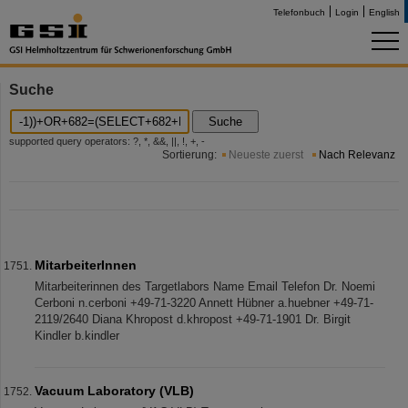
Telefonbuch
Login
English
Suche
Suche
supported query operators: ?, *, &&, ||, !, +, -
Sortierung:
Neueste zuerst
Nach Relevanz
MitarbeiterInnen
Mitarbeiterinnen des Targetlabors Name Email Telefon Dr. Noemi
Cerboni n.cerboni +49-71-3220 Annett Hübner a.huebner +49-71-
2119/2640 Diana Khropost d.khropost +49-71-1901 Dr. Birgit
Kindler b.kindler
Vacuum Laboratory (VLB)