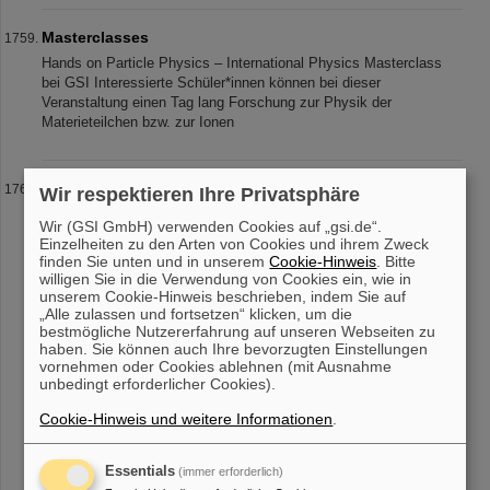
Masterclasses
Hands on Particle Physics – International Physics Masterclass
bei GSI Interessierte Schüler*innen können bei dieser
Veranstaltung einen Tag lang Forschung zur Physik der
Materieteilchen bzw. zur Ionen
Schüler*innenlabor @ SCIENCE POP-UP
Wir respektieren Ihre Privatsphäre
Schüler*innenlabor @ SCIENCE POP-UP GSI und FAIR bringen
Wir (GSI GmbH) verwenden Cookies auf „gsi.de“.
mit dem Schüler*innenlabor auch ein Angebot für ganze Kurse aus
Einzelheiten zu den Arten von Cookies und ihrem Zweck
der gymnasialen Oberstufe in den SCIENCE POP-UP. Folgende
finden Sie unten und in unserem
Cookie-Hinweis
. Bitte
Versuche aus den Bere
willigen Sie in die Verwendung von Cookies ein, wie in
unserem Cookie-Hinweis beschrieben, indem Sie auf
„Alle zulassen und fortsetzen“ klicken, um die
bestmögliche Nutzererfahrung auf unseren Webseiten zu
haben. Sie können auch Ihre bevorzugten Einstellungen
«
....
171
172
173
174
175
176
177
178
vornehmen oder Cookies ablehnen (mit Ausnahme
179
180
....
»
unbedingt erforderlicher Cookies).
Cookie-Hinweis und weitere Informationen
.
Essentials
(immer erforderlich)