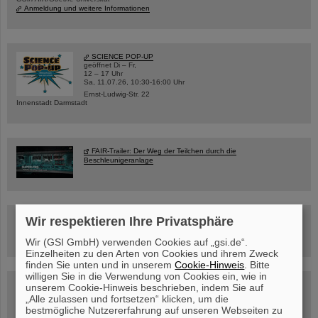
Anmeldung und weitere Informationen
SCIENCE POP-UP
geöffnet Di – Fr,
12 – 17 Uhr
Sa, 11.07.26, 10:30-16:00 Uhr
Ernst-Ludwig-Str. 22
Innenstadt Darmstadt
FAIR-Trailer: Der Weg der Teilchen durch die
Beschleunigeranlage
Wir respektieren Ihre Privatsphäre
Rundflug über die FAIR-Baustelle
Wir (GSI GmbH) verwenden Cookies auf „gsi.de“.
Einzelheiten zu den Arten von Cookies und ihrem Zweck
finden Sie unten und in unserem
Cookie-Hinweis
. Bitte
willigen Sie in die Verwendung von Cookies ein, wie in
Besichtigung von GSI/FAIR –
unserem Cookie-Hinweis beschrieben, indem Sie auf
jetzt Termin buchen!
„Alle zulassen und fortsetzen“ klicken, um die
bestmögliche Nutzererfahrung auf unseren Webseiten zu