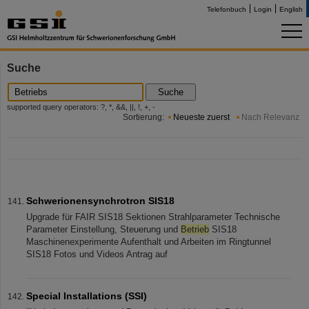
Telefonbuch
Login
English
Suche
Suche
supported query operators: ?, *, &&, ||, !, +, -
Sortierung:
Neueste zuerst
Nach Relevanz
Schwerionensynchrotron SIS18
Upgrade für FAIR SIS18 Sektionen Strahlparameter Technische
Parameter Einstellung, Steuerung und
Betrieb
SIS18
Maschinenexperimente Aufenthalt und Arbeiten im Ringtunnel
SIS18 Fotos und Videos Antrag auf
Special Installations (SSI)