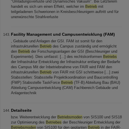
"Umladungsverluste und Dynamisches Vakuum". Bei Letzterem
handelt es sich um einen Effekt, welcher im
Betrieb
mit
teilgeladenen Schwerionen in Kreisbeschleunigern auftritt und für
unerwünschte Strahlverluste
Facility Management und Campusentwicklung (FAM)
, Gebäude und Anlagen der GSI. FAM ist somit für den
infrastrukturellen
Betrieb
des Campus zuständig und ermöglicht
den
Betrieb
der Forschungsanlagen der GSI (Beschleuniger und
Experimente). Dies umfasst: [...] des rechtskonformen
Betriebs
der Infrastruktur Entwicklung der Infrastruktur entlang der Bedarfe
des Campus Mit der Inbetriebnahme von FAIR wird FAM den
infrastrukturellen
Betrieb
von FAIR mit GSI schrittweise [...] zwei
Stabsstellen: Stabsstelle Projektkoordination und Baucontrolling
(FMP) Stabsstelle TaskForce
Betrieb
(TF-B) Abteilung Bau (BAU)
Abteilung Campusentwicklung (CAM) Fachbereich Gebäude und
Anlagentechnik
Detailseite
bzw. Weiterentwicklung der
Betriebsmoden
von SIS100 und SIS18
zur Optimierung des
Betriebes
der Beschleuniger Entwicklung der
Betriebsmoden
von SIS100 für den geplanten
Betrieb
in der FAIR-