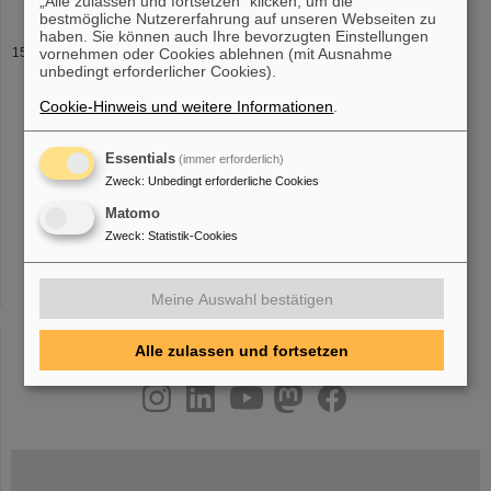
„Alle zulassen und fortsetzen“ klicken, um die
bestmögliche Nutzererfahrung auf unseren Webseiten zu
haben. Sie können auch Ihre bevorzugten Einstellungen
Detailseite
vornehmen oder Cookies ablehnen (mit Ausnahme
unbedingt erforderlicher Cookies).
festen und 3 beweglichen Umladungs-Kollimatoren. Zu den
Aufgaben der Projektgruppe gehören auch
Betrieb
und Wartung
Cookie-Hinweis und weitere Informationen
.
dieser Komponenten. Im geplanten SIS100 wird es 60
Umladungskollimatoren in kryogenen
Essentials
(immer erforderlich)
Zweck
:
Unbedingt erforderliche Cookies
Matomo
«
....
10
11
12
13
14
15
16
17
18
19
Zweck
:
Statistik-Cookies
....
»
Meine Auswahl bestätigen
Alle zulassen und fortsetzen
instagram
linkedin
youtube
helmholtz.social
facebook