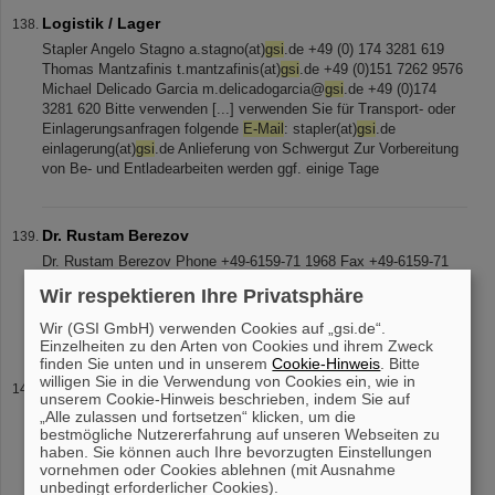
Logistik / Lager
Stapler Angelo Stagno a.stagno(at)
gsi
.de +49 (0) 174 3281 619
Thomas Mantzafinis t.mantzafinis(at)
gsi
.de +49 (0)151 7262 9576
Michael Delicado Garcia m.delicadogarcia@
gsi
.de +49 (0)174
3281 620 Bitte verwenden [...] verwenden Sie für Transport- oder
Einlagerungsanfragen folgende
E-Mail
: stapler(at)
gsi
.de
einlagerung(at)
gsi
.de Anlieferung von Schwergut Zur Vorbereitung
von Be- und Entladearbeiten werden ggf. einige Tage
Dr. Rustam Berezov
Dr. Rustam Berezov Phone +49-6159-71 1968 Fax +49-6159-71
2988
E-Mail
r.berezov(at)
gsi
.de Room BR1 1.140 Tasks R&D and
Wir respektieren Ihre Privatsphäre
operations of PIG and high current sources Deputy radiation
protection officer Deputy
Wir (GSI GmbH) verwenden Cookies auf „gsi.de“.
Einzelheiten zu den Arten von Cookies und ihrem Zweck
finden Sie unten und in unserem
Cookie-Hinweis
. Bitte
willigen Sie in die Verwendung von Cookies ein, wie in
Kontakt
unserem Cookie-Hinweis beschrieben, indem Sie auf
Adresse
GSI
Helmholtzzentrum für Schwerionenforschung GmbH
„Alle zulassen und fortsetzen“ klicken, um die
bestmögliche Nutzererfahrung auf unseren Webseiten zu
Strahldiagnoseabteilung Planckstrasse 1 64291 Darmstadt
haben. Sie können auch Ihre bevorzugten Einstellungen
Fon/Fax SD-Webadmin: Tobias Hoffmann Fon: +49 6159 712318
vornehmen oder Cookies ablehnen (mit Ausnahme
Fax: +49 6159 712104
Email
bd-www
unbedingt erforderlicher Cookies).