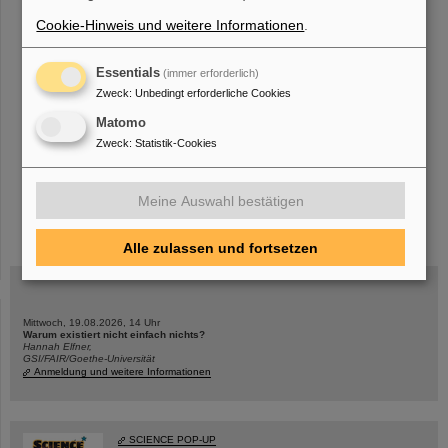
Cookie-Hinweis und weitere Informationen
.
«
....
9
10
11
12
13
14
15
16
17
18
Essentials
(immer erforderlich)
....
»
Zweck
:
Unbedingt erforderliche Cookies
Matomo
Zweck
:
Statistik-Cookies
Meine Auswahl bestätigen
instagram
linkedin
youtube
helmholtz.social
facebook
Alle zulassen und fortsetzen
Mittwoch, 19.08.2026, 14 Uhr
Warum existiert nicht einfach nichts?
Hannah Elfner,
GSI/FAIR/Goethe-Universität
Anmeldung und weitere Informationen
SCIENCE POP-UP