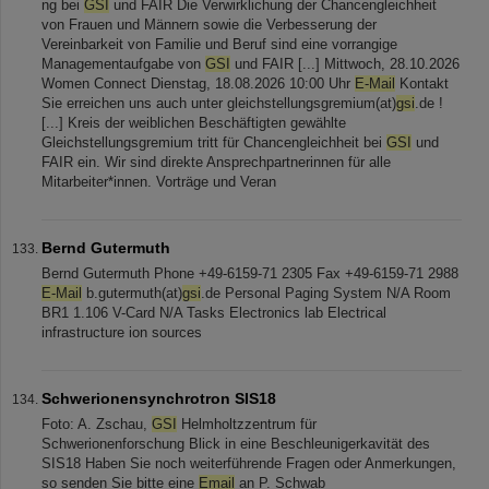
ng bei
GSI
und FAIR Die Verwirklichung der Chancengleichheit
von Frauen und Männern sowie die Verbesserung der
Vereinbarkeit von Familie und Beruf sind eine vorrangige
Managementaufgabe von
GSI
und FAIR [...] Mittwoch, 28.10.2026
Women Connect Dienstag, 18.08.2026 10:00 Uhr
E-Mail
Kontakt
Sie erreichen uns auch unter gleichstellungsgremium(at)
gsi
.de !
[...] Kreis der weiblichen Beschäftigten gewählte
Gleichstellungsgremium tritt für Chancengleichheit bei
GSI
und
FAIR ein. Wir sind direkte Ansprechpartnerinnen für alle
Mitarbeiter*innen. Vorträge und Veran
Bernd Gutermuth
Bernd Gutermuth Phone +49-6159-71 2305 Fax +49-6159-71 2988
E-Mail
b.gutermuth(at)
gsi
.de Personal Paging System N/A Room
BR1 1.106 V-Card N/A Tasks Electronics lab Electrical
infrastructure ion sources
Schwerionensynchrotron SIS18
Foto: A. Zschau,
GSI
Helmholtzzentrum für
Schwerionenforschung Blick in eine Beschleunigerkavität des
SIS18 Haben Sie noch weiterführende Fragen oder Anmerkungen,
so senden Sie bitte eine
Email
an P. Schwab