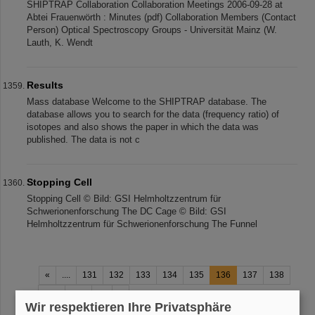
SHIPTRAP Collaboration Collaboration Meetings 2006-09-28 at
Abtei Frauenwörth : Minutes (pdf) Collaboration Members (Contact
Person) Optical Spectroscopy Groups - Universität Mainz (W.
Lauth, K. Wendt
Results
Mass database Welcome to the SHIPTRAP database. The
database allows you to search for the data (frequency ratio) of
isotopes and also shows the paper in which the data was
published. The data is not c
Stopping Cell
Stopping Cell © Bild: GSI Helmholtzzentrum für
Schwerionenforschung The DC Cage © Bild: GSI
Helmholtzzentrum für Schwerionenforschung The Funnel
«
....
131
132
133
134
135
136
137
138
139
140
....
»
Wir respektieren Ihre Privatsphäre