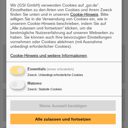
Wir (GSI GmbH) verwenden Cookies auf „gsi.de“.
Einzelheiten zu den Arten von Cookies und ihrem Zweck
finden Sie unten und in unserem
Cookie-Hinweis
. Bitte
willigen Sie in die Verwendung von Cookies ein, wie in
unserem Cookie-Hinweis beschrieben, indem Sie auf
„Alle zulassen und fortsetzen“ klicken, um die
instagram
linkedin
youtube
helmholtz.social
facebook
bestmögliche Nutzererfahrung auf unseren Webseiten zu
haben. Sie können auch Ihre bevorzugten Einstellungen
vornehmen oder Cookies ablehnen (mit Ausnahme
unbedingt erforderlicher Cookies).
Cookie-Hinweis und weitere Informationen
.
Mittwoch, 19.08.2026, 14 Uhr
Warum existiert nicht einfach nichts?
Hannah Elfner,
Essentials
(immer erforderlich)
GSI/FAIR/Goethe-Universität
Zweck
:
Unbedingt erforderliche Cookies
Anmeldung und weitere Informationen
Matomo
Zweck
:
Statistik-Cookies
SCIENCE POP-UP
geöffnet Di – Fr,
12 – 17 Uhr
Sa, 11.07.26, 10:30-16:00 Uhr
Meine Auswahl bestätigen
Ernst-Ludwig-Str. 22
Innenstadt Darmstadt
Alle zulassen und fortsetzen