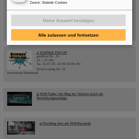
Zweck
:
Statistik-Cookies
Mittwoch, 19.08.2026, 14 Uhr
Meine Auswahl bestätigen
Warum existiert nicht einfach nichts?
Hannah Elfner,
GSI/FAIR/Goethe-Universität
Anmeldung und weitere Informationen
Alle zulassen und fortsetzen
SCIENCE POP-UP
geöffnet Di – Fr,
12 – 17 Uhr
Sa, 11.07.26, 10:30-16:00 Uhr
Ernst-Ludwig-Str. 22
Innenstadt Darmstadt
FAIR-Trailer: Der Weg der Teilchen durch die
Beschleunigeranlage
Rundflug über die FAIR-Baustelle