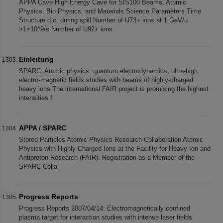
APPA Cave High Energy Cave for SIS100 Beams; Atomic
Physics, Bio Physics, and Materials Science Parameters Time
Structure d.c. during spill Number of U73+ ions at 1 GeV/u
>1×10^9/s Number of U92+ ions
Einleitung
SPARC: Atomic physics, quantum electrodynamics, ultra-high
electro-magnetic fields studies with beams of highly-charged
heavy ions The international FAIR project is promising the highest
intensities f
APPA / SPARC
Stored Particles Atomic Physics Research Collaboration Atomic
Physics with Highly-Charged Ions at the Facility for Heavy-Ion and
Antiproton Research (FAIR). Registration as a Member of the
SPARC Colla
Progress Reports
Progress Reports 2007/04/14: Electromagnetically confined
plasma target for interaction studies with intense laser fields