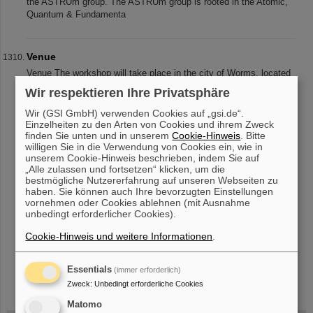
the ASTRUm group. The ASTRUm group is rooted in the Atomic,
Quantum & Fundamenta
Venue
Venue The workshop will take place in the city of Worms, located
some 70 km south of Frankfurt/Main, in the Tagungszentrum “Das
Wir respektieren Ihre Privatsphäre
Wormser” - Großer Liebfrauensaal - Rathenaustrasse 11 67549
Worms Phone:
Wir (GSI GmbH) verwenden Cookies auf „gsi.de“.
Einzelheiten zu den Arten von Cookies und ihrem Zweck
finden Sie unten und in unserem
Cookie-Hinweis
. Bitte
willigen Sie in die Verwendung von Cookies ein, wie in
unserem Cookie-Hinweis beschrieben, indem Sie auf
«
....
126
127
128
129
130
131
132
133
„Alle zulassen und fortsetzen“ klicken, um die
bestmögliche Nutzererfahrung auf unseren Webseiten zu
134
135
....
»
haben. Sie können auch Ihre bevorzugten Einstellungen
vornehmen oder Cookies ablehnen (mit Ausnahme
unbedingt erforderlicher Cookies).
Cookie-Hinweis und weitere Informationen
.
Essentials
(immer erforderlich)
instagram
linkedin
youtube
helmholtz.social
facebook
Zweck
:
Unbedingt erforderliche Cookies
Matomo