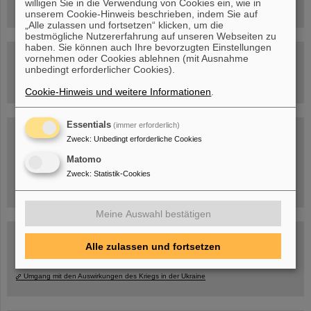
willigen Sie in die Verwendung von Cookies ein, wie in
unserem Cookie-Hinweis beschrieben, indem Sie auf
„Alle zulassen und fortsetzen“ klicken, um die
bestmögliche Nutzererfahrung auf unseren Webseiten zu
haben. Sie können auch Ihre bevorzugten Einstellungen
Besichtigung von GSI/FAIR –
vornehmen oder Cookies ablehnen (mit Ausnahme
jetzt Termin buchen!
unbedingt erforderlicher Cookies).
Cookie-Hinweis und weitere Informationen
.
Essentials
(immer erforderlich)
Blog Beam On
Zweck
:
Unbedingt erforderliche Cookies
Menschen
...hinter GSI und FAIR.
Matomo
Zweck
:
Statistik-Cookies
Meine Auswahl bestätigen
Alle zulassen und fortsetzen
Umgang mit den Auswirkungen des Kriegs in der Ukraine