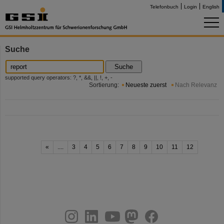
Telefonbuch
Login
English
Suche
Suche
supported query operators: ?, *, &&, ||, !, +, -
Sortierung:
Neueste zuerst
Nach Relevanz
«
....
3
4
5
6
7
8
9
10
11
12
instagram
linkedin
youtube
helmholtz.social
facebook