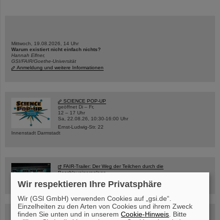
Mittwoch, 19.08.2026, 14 Uhr
Warum existiert nicht einfach nichts?
Hannah Elfner,
GSI/FAIR/Goethe-Universität
Anmeldung und weitere Informationen
SCIENCE POP-UP
geöffnet Di – Fr,
12 – 17 Uhr
Sa, 22.08.26, 10:30-16:00 Uhr
Ernst-Ludwig-Str. 22
Innenstadt Darmstadt
FAIR-Trailer: Der Weg der Teilchen durch die
Beschleunigeranlage
Wir respektieren Ihre Privatsphäre
Wir (GSI GmbH) verwenden Cookies auf „gsi.de“.
Einzelheiten zu den Arten von Cookies und ihrem Zweck
finden Sie unten und in unserem
Cookie-Hinweis
. Bitte
Rundflug über die FAIR-Baustelle