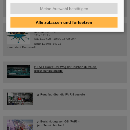
Hannah Elfner,
GSI/FAIR/Goethe-Universität
Meine Auswahl bestätigen
Anmeldung und weitere Informationen
Alle zulassen und fortsetzen
SCIENCE POP-UP
geöffnet Di – Fr,
12 – 17 Uhr
Sa, 11.07.26, 10:30-16:00 Uhr
Ernst-Ludwig-Str. 22
Innenstadt Darmstadt
FAIR-Trailer: Der Weg der Teilchen durch die
Beschleunigeranlage
Rundflug über die FAIR-Baustelle
Besichtigung von GSI/FAIR –
jetzt Termin buchen!