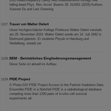
2025 Radio-frequency cavity field measurements through free
falling bead Phys. Rev. Accel. Beams 28, 012001 (2025) Authors:
Xiaonan Du and Lars Groening
Trauer um Walter Oelert
Unser hochgeschätzter Kollege Professor Walter Oelert verstarb
am 25. November 2024. Walter Oelert wurde am 14. Juli 1942 in
Dortmund geboren. Er studierte Physik in Hamburg und
Heidelberg, erwarb sei
BEM - Betriebliches Eingliederungsmanagement
Diese Seite ist aktuell im Aufbau.
PIDE Project
© Photo:GSI PIDE Project Access to the Particle Irradiation Data
Ensemble PIDE in a Nutshell PIDE is a radiobiological database
compiling more than 1200 pairs of in-vitro cell survival
experiments aft