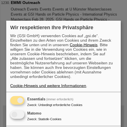
EMMI Outreach
Outreach Events Events Events at U Münster Masterclasses
Events at GSI Hands on Particle Physics - International Physics
Masterclass Feb 28, 2025, GSI Hands on Particle Physics -
International Physics
Wir respektieren Ihre Privatsphäre
Wir (GSI GmbH) verwenden Cookies auf „gsi.de“.
Einzelheiten zu den Arten von Cookies und ihrem Zweck
finden Sie unten und in unserem
Cookie-Hinweis
. Bitte
«
....
118
119
120
121
122
123
124
125
willigen Sie in die Verwendung von Cookies ein, wie in
126
127
....
»
unserem Cookie-Hinweis beschrieben, indem Sie auf
„Alle zulassen und fortsetzen“ klicken, um die
bestmögliche Nutzererfahrung auf unseren Webseiten zu
haben. Sie können auch Ihre bevorzugten Einstellungen
vornehmen oder Cookies ablehnen (mit Ausnahme
unbedingt erforderlicher Cookies).
Cookie-Hinweis und weitere Informationen
.
instagram
linkedin
youtube
helmholtz.social
facebook
Essentials
(immer erforderlich)
Zweck
:
Unbedingt erforderliche Cookies
Matomo
Zweck
:
Statistik-Cookies
Mittwoch, 19.08.2026, 14 Uhr
Warum existiert nicht einfach nichts?