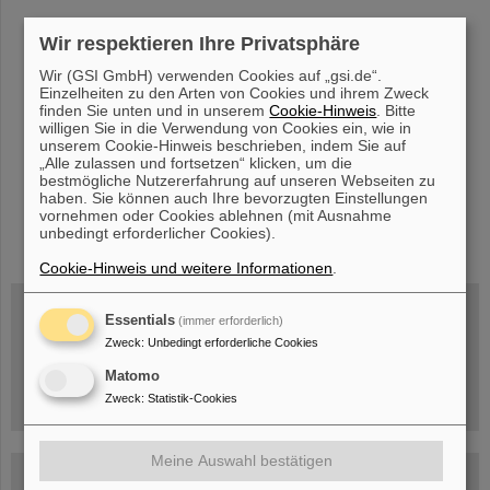
Wir respektieren Ihre Privatsphäre
«
....
6
7
8
9
10
11
12
13
14
15
....
Wir (GSI GmbH) verwenden Cookies auf „gsi.de“.
»
Einzelheiten zu den Arten von Cookies und ihrem Zweck
finden Sie unten und in unserem
Cookie-Hinweis
. Bitte
willigen Sie in die Verwendung von Cookies ein, wie in
unserem Cookie-Hinweis beschrieben, indem Sie auf
„Alle zulassen und fortsetzen“ klicken, um die
bestmögliche Nutzererfahrung auf unseren Webseiten zu
haben. Sie können auch Ihre bevorzugten Einstellungen
vornehmen oder Cookies ablehnen (mit Ausnahme
instagram
linkedin
youtube
helmholtz.social
facebook
unbedingt erforderlicher Cookies).
Cookie-Hinweis und weitere Informationen
.
Essentials
(immer erforderlich)
Zweck
:
Unbedingt erforderliche Cookies
Mittwoch, 19.08.2026, 14 Uhr
Warum existiert nicht einfach nichts?
Hannah Elfner,
Matomo
GSI/FAIR/Goethe-Universität
Zweck
:
Statistik-Cookies
Anmeldung und weitere Informationen
Meine Auswahl bestätigen
SCIENCE POP-UP
geöffnet Di – Fr,