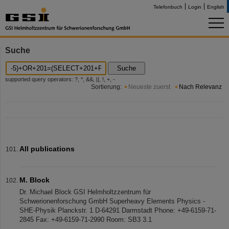
Telefonbuch
Login
English
Suche
Suche
supported query operators: ?, *, &&, ||, !, +, -
Sortierung:
Neueste zuerst
Nach Relevanz
All publications
M. Block
Dr. Michael Block GSI Helmholtzzentrum für
Schwerionenforschung GmbH Superheavy Elements Physics -
SHE-Physik Planckstr. 1 D-64291 Darmstadt Phone: +49-6159-71-
2845 Fax: +49-6159-71-2990 Room: SB3 3.1