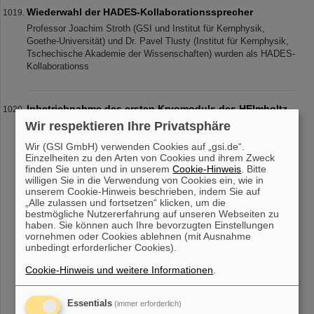
Wiederwahl der HADES-Kollaborationssprecher
Professor Joachim Stroth (GSI und Institut für Kernphysik,
Goethe-Universität) und Dr. Pavel Tlusty (Institut für Kernphysik,
Tschechische Akademie der Wissenschaften) wurden als HADES-
Kollaborationss
Inbetriebnahme des ersten Kryomoduls des HElmholtz
LInear ACcelerators (HELIAC) mit Schwerionenstrahl
Wir respektieren Ihre Privatsphäre
Mit dem HElmholtz LInear ACcelerator HELIAC entsteht bei
Wir (GSI GmbH) verwenden Cookies auf „gsi.de“.
GSI/FAIR ein Dauerstrich-Linearbeschleuniger, der mit seinem
Einzelheiten zu den Arten von Cookies und ihrem Zweck
kontinuierlichen Teilchenstrahl neue Forschungsmöglichkeiten
finden Sie unten und in unserem
Cookie-Hinweis
. Bitte
eröffnet. Das erste s
willigen Sie in die Verwendung von Cookies ein, wie in
unserem Cookie-Hinweis beschrieben, indem Sie auf
„Alle zulassen und fortsetzen“ klicken, um die
bestmögliche Nutzererfahrung auf unseren Webseiten zu
haben. Sie können auch Ihre bevorzugten Einstellungen
«
....
97
98
99
100
101
102
103
104
vornehmen oder Cookies ablehnen (mit Ausnahme
unbedingt erforderlicher Cookies).
105
106
....
»
Cookie-Hinweis und weitere Informationen
.
Essentials
(immer erforderlich)