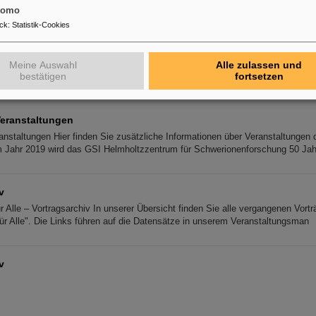
as GSI #ScienceTweetup in Darmstadt statt. Als erste Besuchergruppe, seit 
tomo
ck
:
Statistik-Cookies
en Tür 2017
 Tür bei FAIR und GSI Besuchen Sie uns und erleben Sie das Universum im 
Meine Auswahl
Alle zulassen und
bestätigen
fortsetzen
nd Experimente von GSI und FAIR öffnen ihre Pforten für die Öffentlichkeit. D
eranstaltungen
nstaltungen Hier finden Sie zusätzliche Informationen über Veranstaltungen d
 Jahr 2019 wird das GSI Helmholtzzentrum für Schwerionenforschung 50 Jah
v
r Alle – Vortragsarchiv In unserer Übersicht finden Sie alle vergangenen Vort
ür Alle". Die Links führen auf die Datensätze in unserem Veranstaltungsman
v