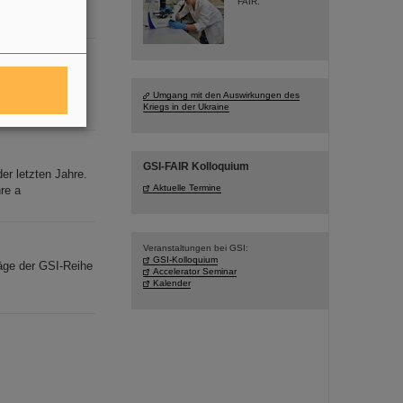
FAIR.
der Inbetriebnah
Labor!
Umgang mit den Auswirkungen des
ie zukünftige
Kriegs in der Ukraine
GSI-FAIR Kolloquium
er letzten Jahre.
Aktuelle Termine
re a
Veranstaltungen bei GSI:
GSI-Kolloquium
räge der GSI-Reihe
Accelerator Seminar
Kalender