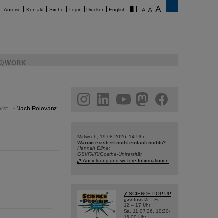
Anreise
Kontakt
Suche
Login
Drucken
English
@WORK
am
linkedin
youtube
helmholtz.social
facebook
rst
Nach Relevanz
Mittwoch, 19.08.2026, 14 Uhr
Warum existiert nicht einfach nichts?
Hannah Elfner,
GSI/FAIR/Goethe-Universität
Anmeldung und weitere Informationen
SCIENCE POP-UP
geöffnet Di – Fr,
12 – 17 Uhr
Sa, 11.07.26, 10:30-
16:00 Uhr