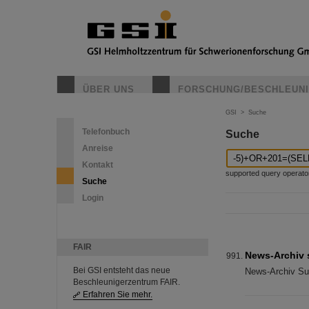
ÜBER UNS
FORSCHUNG/BESCHLEUN
GSI
>
Suche
Telefonbuch
Suche
Anreise
Kontakt
supported query operators: 
Suche
Login
FAIR
News-Archiv
Bei GSI entsteht das neue
News-Archiv Su
Beschleunigerzentrum FAIR.
Erfahren Sie mehr.