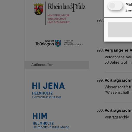
Dezember fand d
Ma
Zwe
Tag der offen
Tag der offenen
Beschleuniger u
Vergangene V
Vergangene Vera
50 Jahre GSI Im
Außenstellen
Vortragsarchi
Wissenschaft fü
"Wissenschaft f
Vortragsarchi
Vortragsarchiv