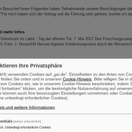
 Besucher*innen Folgendes haben Teilnehmende unserer Besichtigungen übe
 "Für mich haben sich der Vortrag und die Führung sehr gelohnt, konnte ich d
 mehr Infos
Universum im Labor - Tag der offenen Tür, 7. Mai 2017 Den Forschungscamp
© Foto: J. Hosan/HA Hessen Agentur Entdeckungsreise durch die Wissenscha
AIR
ktieren Ihre Privatsphäre
 geben wir Ihnen einen allgemeinverständlichen Einblick in die Forschung u
issenschaftler*innen stellen ihre Projekte vor – von Astro-, Bio-, Kern- und P
H) verwenden Cookies auf „gsi.de“. Einzelheiten zu den Arten von Co
 finden Sie unten und in unserem
Cookie-Hinweis
. Bitte willigen Sie in 
on Cookies ein, wie in unserem Cookie-Hinweis beschrieben, indem Si
 fortsetzen“ klicken, um die bestmögliche Nutzererfahrung auf unsere
e können auch Ihre bevorzugten Einstellungen vornehmen oder Cooki
e unbedingt erforderlicher Cookies).
15. Juli 2023 Unser kostenloser Bus-Shuttle bringt Sie am 15. Juli 2023 von d
ausen Merianstraße/GSI zum GSI/FAIR-Campus und wieder zurück. Wenn Si
is und weitere Informationen
.
entials
Tweetup
(immer erforderlich)
ck
:
Unbedingt erforderliche Cookies
eetup © Foto: Gaby Otto/GSI Helmholtzzentrum für Schwerionenforschung