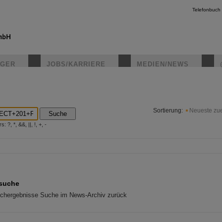
Telefonbuch
IGER
JOBS/KARRIERE
MEDIEN/NEWS
instagr
Sortierung:
Neueste zue
Suche
?, *, &&, ||, !, +, -
 suche
chergebnisse Suche im News-Archiv zurück