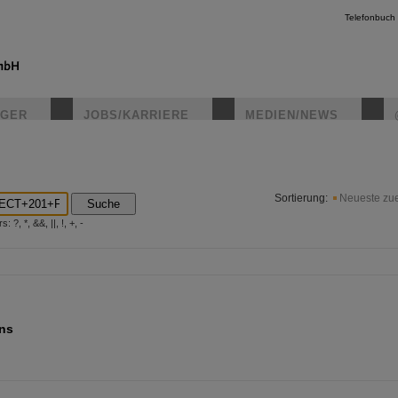
Telefonbuch
IGER
JOBS/KARRIERE
MEDIEN/NEWS
instagr
Sortierung:
Neueste zue
Suche
?, *, &&, ||, !, +, -
ons