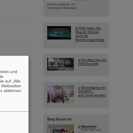
Ernst-Ludwig-Str. 22
Innenstadt Darmstadt
FAIR-Trailer: Der
Weg der Teilchen
durch die
Beschleunigeranlage
Rundflug über die
FAIR-Baustelle
okies und
die
e auf „Alle
n Webseiten
Besichtigung von
es ablehnen
GSI/FAIR –
jetzt Termin buchen!
Blog Beam On
Menschen
...hinter GSI und