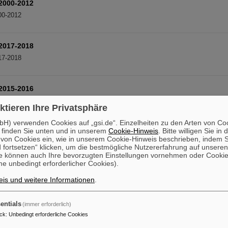
 2000-2012
00-2012
 2017-2018
17-2018
 2015-2016
15-2016
ktieren Ihre Privatsphäre
H) verwenden Cookies auf „gsi.de“. Einzelheiten zu den Arten von Co
 finden Sie unten und in unserem
Cookie-Hinweis
. Bitte willigen Sie in 
 2013-2014
on Cookies ein, wie in unserem Cookie-Hinweis beschrieben, indem Si
13-2014
 fortsetzen“ klicken, um die bestmögliche Nutzererfahrung auf unsere
e können auch Ihre bevorzugten Einstellungen vornehmen oder Cooki
e unbedingt erforderlicher Cookies).
before 2000
is und weitere Informationen
.
fore 2000
entials
(immer erforderlich)
ck
:
Unbedingt erforderliche Cookies
1980-2013 by Subject