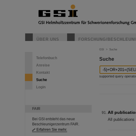
ÜBER UNS
FORSCHUNG/BESCHLEUN
GSI
>
Suche
Telefonbuch
Suche
Anreise
Kontakt
supported query operators: 
Suche
Login
FAIR
All publicati
Bei GSI entsteht das neue
All publications
Beschleunigerzentrum FAIR.
Erfahren Sie mehr.