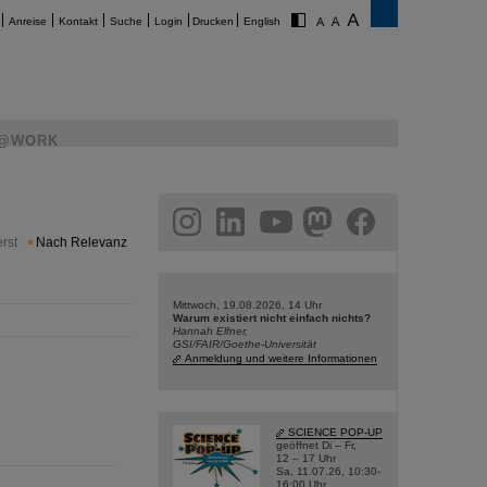
Anreise
Kontakt
Suche
Login
Drucken
English
@WORK
am
linkedin
youtube
helmholtz.social
facebook
rst
Nach Relevanz
Mittwoch, 19.08.2026, 14 Uhr
Warum existiert nicht einfach nichts?
Hannah Elfner,
GSI/FAIR/Goethe-Universität
Anmeldung und weitere Informationen
SCIENCE POP-UP
geöffnet Di – Fr,
12 – 17 Uhr
Sa, 11.07.26, 10:30-
16:00 Uhr