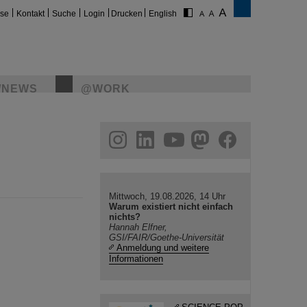
ise
Kontakt
Suche
Login
Drucken
English
/NEWS
@WORK
gram
linkedin
youtube
helmholtz.social
facebook
Mittwoch, 19.08.2026, 14 Uhr
Warum existiert nicht einfach
nichts?
Hannah Elfner,
GSI/FAIR/Goethe-Universität
Anmeldung und weitere
Informationen