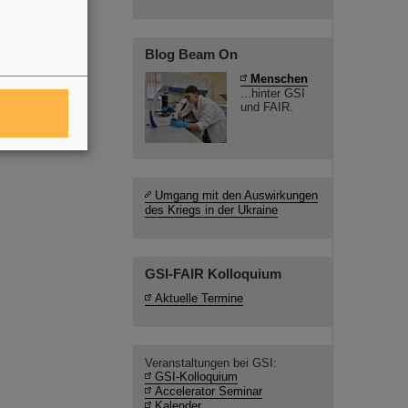
Blog Beam On
Menschen
...hinter GSI
und FAIR.
Umgang mit den Auswirkungen
des Kriegs in der Ukraine
GSI-FAIR Kolloquium
Aktuelle Termine
Veranstaltungen bei GSI:
GSI-Kolloquium
Accelerator Seminar
Kalender