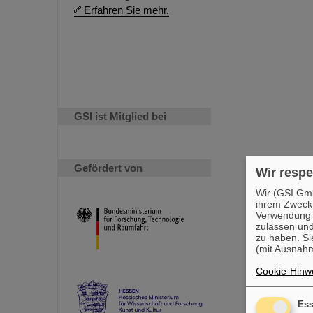
Erfahren Sie mehr.
GSI ist Mitglied bei
Gefördert von
Wir respe
Wir (GSI Gmb
ihrem Zweck
Verwendung v
zulassen und
zu haben. Si
(mit Ausnahm
Cookie-Hinwe
Ess