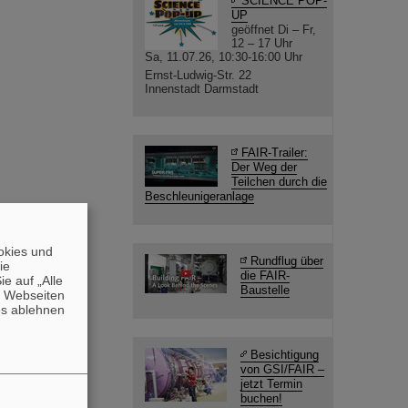
SCIENCE POP-
UP
geöffnet Di – Fr,
12 – 17 Uhr
Sa, 11.07.26, 10:30-16:00 Uhr
Ernst-Ludwig-Str. 22
Innenstadt Darmstadt
FAIR-Trailer:
Der Weg der
Teilchen durch die
Beschleunigeranlage
okies und
Rundflug über
die
die FAIR-
e auf „Alle
Baustelle
n Webseiten
es ablehnen
Besichtigung
von GSI/FAIR –
jetzt Termin
buchen!