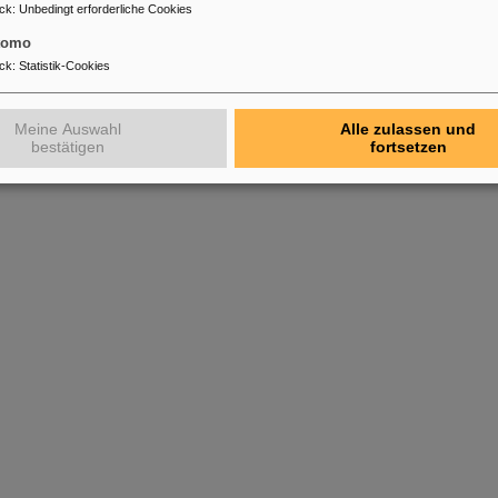
ck
:
Unbedingt erforderliche Cookies
tomo
ck
:
Statistik-Cookies
Meine Auswahl
Alle zulassen und
bestätigen
fortsetzen