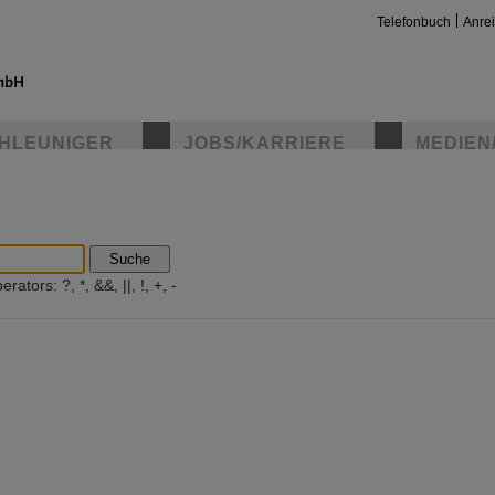
Telefonbuch
Anre
HLEUNIGER
JOBS/KARRIERE
MEDIEN
insta
Suche
ators: ?, *, &&, ||, !, +, -