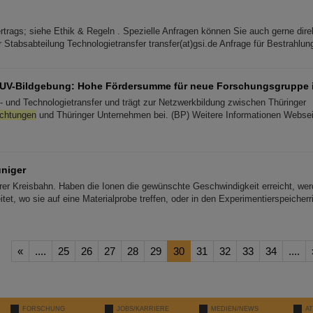
rtrags; siehe Ethik & Regeln . Spezielle Anfragen können Sie auch gerne dir
 Stabsabteilung Technologietransfer transfer(at)gsi.de Anfrage für Bestrahlun
XUV-Bildgebung: Hohe Fördersumme für neue Forschungsgruppe 
 und Technologietransfer und trägt zur Netzwerkbildung zwischen Thüringer
ichtungen
und Thüringer Unternehmen bei. (BP) Weitere Informationen Websei
niger
ihrer Kreisbahn. Haben die Ionen die gewünschte Geschwindigkeit erreicht, we
tet, wo sie auf eine Materialprobe treffen, oder in den Experimentierspeicherr
«
....
25
26
27
28
29
30
31
32
33
34
....
FORSCHUNG
JOBS/KARRIERE
MEDIEN/NEWS
A