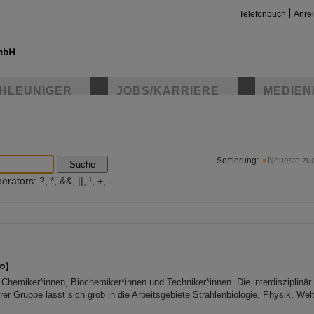
Telefonbuch
Anre
HLEUNIGER
JOBS/KARRIERE
MEDIEN
insta
Sortierung:
Neueste zue
Suche
ators: ?, *, &&, ||, !, +, -
o)
 Chemiker*innen, Biochemiker*innen und Techniker*innen. Die interdisziplinär
er Gruppe lässt sich grob in die Arbeitsgebiete Strahlenbiologie, Physik, Wel