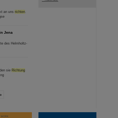
ekt an uns
richten
.
gse
in Jena
te des Helmholtz-
rden sie
Richtung
ing
»
T WORK