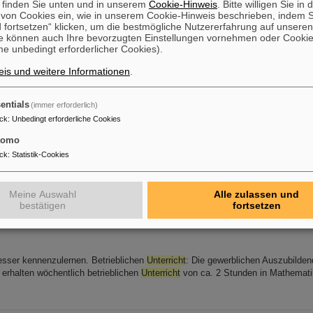
 finden Sie unten und in unserem
Cookie-Hinweis
. Bitte willigen Sie in 
on Cookies ein, wie in unserem Cookie-Hinweis beschrieben, indem Si
 fortsetzen“ klicken, um die bestmögliche Nutzererfahrung auf unsere
e können auch Ihre bevorzugten Einstellungen vornehmen oder Cooki
ung in Fachzeitschrift „Nature“: Meilenstein in der Antimateriefo
e unbedingt erforderlicher Cookies).
r sogenannter Spin zeigt – vergleichbar mit einer Kompassnadel – in eine v
ssen des damit einhergehenden sogenannten magnetischen Moments, insbeson
is und weitere Informationen
.
rofessor Stefan Ulmer vom Institut für Experimentalphysik der HHU: „Wird s
z angestoßen, schwingt sie rhythmisch hin und her. In unserem Fall ist die 
entials
(immer erforderlich)
ck
:
Unbedingt erforderliche Cookies
cherheit
tomo
itärischer Forschung in geeigneten Bereichen sinnvoll sind. Eine Förderung vo
ck
:
Statistik-Cookies
rschung ist aber nicht geplant. Reflexion und Revision der Selbstregulierung [..
rheit und eine Clearingstelle vor, die wissenschaftliches Personal und
inrichtungen
beim Risikomanagement sicherheitskritischer Technologien in int
Meine Auswahl
Alle zulassen und
bestätigen
fortsetzen
esser kennenzulernen. Betrieblichen
Unterricht
: Die gewerblichen Auszubilde
 erhalten wöchentlich betrieblichen
Unterricht
von ca. 2 Stunden in Mathemati