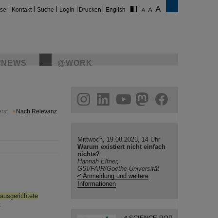
ise
Kontakt
Suche
Login
Drucken
English
/NEWS
@WORK
gram
linkedin
youtube
helmholtz.social
facebook
rst
Nach Relevanz
Mittwoch, 19.08.2026, 14 Uhr
Warum existiert nicht einfach
nichts?
Hannah Elfner,
GSI/FAIR/Goethe-Universität
Anmeldung und weitere
Informationen
ausgerichtete
t