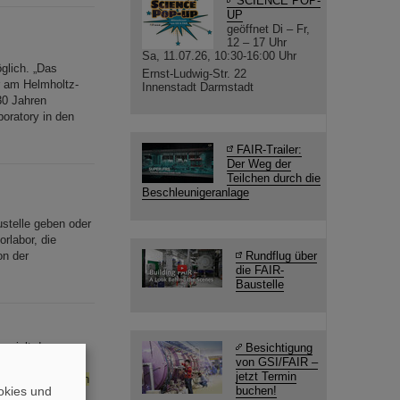
SCIENCE POP-
UP
geöffnet Di – Fr,
12 – 17 Uhr
Sa, 11.07.26, 10:30-16:00 Uhr
glich. „Das
Ernst-Ludwig-Str. 22
r am Helmholtz-
Innenstadt Darmstadt
30 Jahren
oratory in den
FAIR-Trailer:
Der Weg der
Teilchen durch die
Beschleunigeranlage
stelle geben oder
rlabor, die
on der
Rundflug über
die FAIR-
Baustelle
ezielt den
Besichtigung
von GSI/FAIR –
m kurzen Formular
jetzt Termin
ttelt die
richtigen
okies und
buchen!
tern. Ob