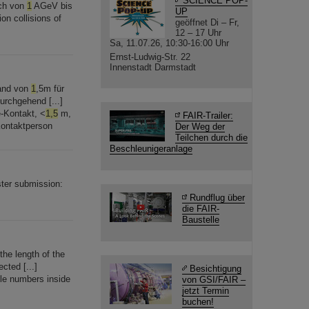
SCIENCE POP-
ich von
1
AGeV bis
UP
on collisions of
geöffnet Di – Fr,
12 – 17 Uhr
Sa, 11.07.26, 10:30-16:00 Uhr
Ernst-Ludwig-Str. 22
Innenstadt Darmstadt
tand von
1
,5m für
rchgehend [...]
-Kontakt, <
1,5
m,
FAIR-Trailer:
Kontaktperson
Der Weg der
Teilchen durch die
Beschleunigeranlage
ter submission:
Rundflug über
die FAIR-
Baustelle
he length of the
cted [...]
Besichtigung
cle numbers inside
von GSI/FAIR –
jetzt Termin
buchen!