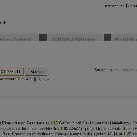
Telefonbuch
Anre
HLEUNIGER
JOBS/KARRIERE
MEDIEN
insta
Sortierung:
Neueste zue
Suche
ators: ?, *, &&, ||, !, +, -
n Pion-Induced Reactions at
1
.
15
GeV/c (*.pdf file) Universität Heidelberg , 
rangete dans les collisions Ni+Ni a
1
.93 AGeV (*.ps.gz file) Universite Blaise P
. Best Production of positively charged Kaons in the system Ni+Ni at
1
.45 a