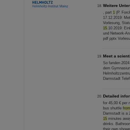
Weitere Unte
, part
1
(P. Forc
17.12.2019: Met
Vorlesung, Stat
15
.10.2019: Ein
und Network-Ana
pdf pptx Vorles
Meet a scient
So fanden 2024
dem Gymnasium 
Helmholtzzentru
Darmstadt Telef
Detailed info
for 45,00 € per 
bus shuttle
fro
Darmstadt is a 
15
minutes away 
drinks. Bathroo
their own show