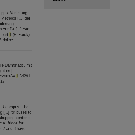
 pptx Vorlesung
 Methods [...] der
orlesung
 zur De [...] zer
, part
1
(P. Forck)
tripline
le Darmstadt , mit
bt es [...]
nckstraße
1
64291
rde
IR campus. The
 [...] for buses to
hopping center is
all fridge for
s 2 and 3 have