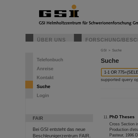
ÜBER UNS
FORSCHUNG/BESC
GSI
>
Suche
Telefonbuch
Suche
Anreise
Kontakt
supported query oper
Suche
Login
PhD Theses
FAIR
Cross Section i
Bei GSI entsteht das neue
Production d'et
Pasteur, 1996 D
Beschleunigerzentrum FAIR.