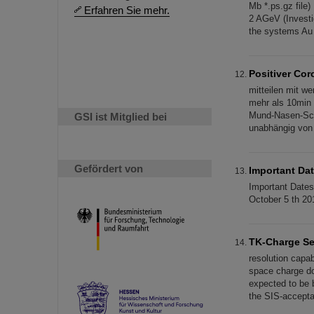
Mb *.ps.gz file)
Erfahren Sie mehr.
2 AGeV (Investig
the systems Au 
Positiver Cor
mitteilen mit we
mehr als 10min 
Mund-Nasen-Schu
GSI ist Mitglied bei
unabhängig von
Gefördert von
Important Da
Important Dates
October 5 th 20
TK-Charge Se
resolution capab
space charge do
expected to be 
the SIS-accept