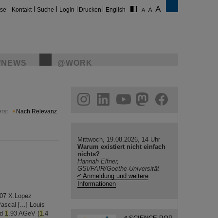
ise
Kontakt
Suche
Login
Drucken
English
/NEWS
@WORK
gram
linkedin
youtube
helmholtz.social
facebook
rst
Nach Relevanz
Mittwoch, 19.08.2026, 14 Uhr
Warum existiert nicht einfach
nichts?
Hannah Elfner,
GSI/FAIR/Goethe-Universität
Anmeldung und weitere
Informationen
2007 X.Lopez
ascal [...] Louis
nd
1
.93 AGeV (
1
.4