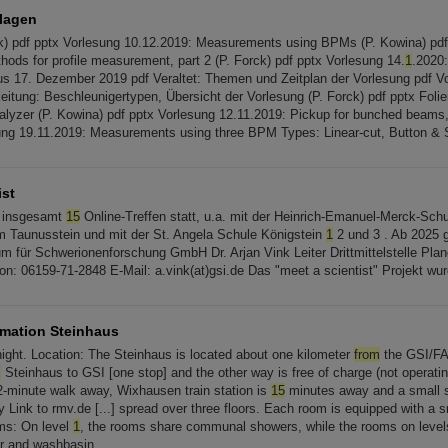
rlagen
k) pdf pptx Vorlesung 10.12.2019: Measurements using BPMs (P. Kowina) pdf
hods for profile measurement, part 2 (P. Forck) pdf pptx Vorlesung 14.
1
.2020:
us 17. Dezember 2019 pdf Veraltet: Themen und Zeitplan der Vorlesung pdf V
leitung: Beschleunigertypen, Übersicht der Vorlesung (P. Forck) pdf pptx Folien
lyzer (P. Kowina) pdf pptx Vorlesung 12.11.2019: Pickup for bunched beams
ung 19.11.2019: Measurements using three BPM Types: Linear-cut, Button & S
ist
 insgesamt
15
Online-Treffen statt, u.a. mit der Heinrich-Emanuel-Merck-Schu
Taunusstein und mit der St. Angela Schule Königstein
1
2 und 3 . Ab 2025 gi
m für Schwerionenforschung GmbH Dr. Arjan Vink Leiter Drittmittelstelle Pla
on: 06159-71-2848 E-Mail: a.vink(at)gsi.de Das "meet a scientist" Projekt wu
rmation Steinhaus
night. Location: The Steinhaus is located about one kilometer
from
the GSI/FA
m
Steinhaus to GSI [one stop] and the other way is free of charge (not operating
2-minute walk away, Wixhausen train station is
15
minutes away and a small s
Link to rmv.de [...] spread over three floors. Each room is equipped with a sm
ms: On level
1
, the rooms share communal showers, while the rooms on level
er and washbasin