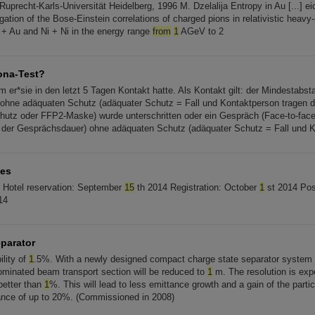
 Ruprecht-Karls-Universität Heidelberg, 1996 M. Dzelalija Entropy in Au [...] e
ation of the Bose-Einstein correlations of charged pions in relativistic heavy-i
+ Au and Ni + Ni in the energy range
from
1
AGeV to 2
ona-Test?
m er*sie in den letzt 5 Tagen Kontakt hatte. Als Kontakt gilt: der Mindestabs
ohne adäquaten Schutz (adäquater Schutz = Fall und Kontaktperson tragen du
tz oder FFP2-Maske) wurde unterschritten oder ein Gespräch (Face-to-face
 der Gesprächsdauer) ohne adäquaten Schutz (adäquater Schutz = Fall und 
tes
 Hotel reservation: September
15
th 2014 Registration: October
1
st 2014 Pos
14
parator
ility of
1
.5%. With a newly designed compact charge state separator system t
minated beam transport section will be reduced to
1
m. The resolution is expe
better than
1
%. This will lead to less emittance growth and a gain of the parti
ance of up to 20%. (Commissioned in 2008)