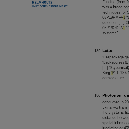
Funding (from 
with a broad-ba
techniques for 
05P19PMFA
1
"D
detection [...]
05P16ODFA
1
"C
systems"
Letter
\usepackage{ger
\backaddress{E.
[...] %\yourmai
Berg
1
\\ 12345
consectetuer
Photonen- u
conducted in 20
Lyman--α transi
the crystal is 
distance between
spatial inhomog
irradiating at 4