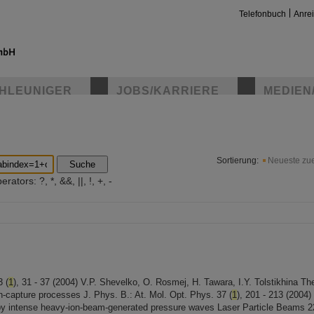
Telefonbuch
Anre
HLEUNIGER
JOBS/KARRIERE
MEDIEN
insta
Sortierung:
Neueste zue
Suche
ators: ?, *, &&, ||, !, +, -
3 (
1
), 31 - 37 (2004) V.P. Shevelko, O. Rosmej, H. Tawara, I.Y. Tolstikhina Th
on-capture processes J. Phys. B.: At. Mol. Opt. Phys. 37 (
1
), 201 - 213 (2004)
 by intense heavy-ion-beam-generated pressure waves Laser Particle Beams 2