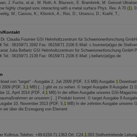
an, J. Fuchs, et.al., M. Roth, A. Blazevic, E. Brambrink, M. Geissel Ultralow [
low highly charged ions interacting with a metal surface Phys. Rev. A 70 (
1
), 
elig, W.; Cassou, K.; Klisnick, A.; Ros, D.; Ursescu, D.; Kuehl, T.;
n/Kontakt
. Dr. Claudia Fournier GSI Helmholtzzentrum für Schwerionenforschung Gmb
Tel.: 06159/71 2692 Fax: 06159/71 2106 E-Mail: c.fournier(at)gsi.de Stellvertr
tariat Julia Bellartz GSI Helmholtzzentrum für Schwerionenforschung GmbH 
 Tel.: 06159/71 2139 Fax: 06159/71 2106 E-Mail: j.bellartz(at)gsi.de
in
load von "target" - Ausgabe 2, Juli 2009 (PDF, 3,5 MB) Ausgabe
1
Download v
il 2009 (PDF, 3,
1
MB) [...] gibt es zu sehen. © target Ausgabe 8 Ausgabe 11 
be 11, April 2014 (PDF, 4,
1
MB) In der elften Ausgabe unseres GSI-Magazins 
mbaumaßnahmen an unserem [...] Produkt kommt. © target Ausgabe 8 Ausga
Ausgabe 10, November 2013 (PDF, 5,
1
MB) In der zehnten Ausgabe unseres 
ten wir über die Erzeugung von Element
ger Kollmus Telefon: +49-6159-71-1363 Ort: C24.
1
.003 Stellvertretende Leitun