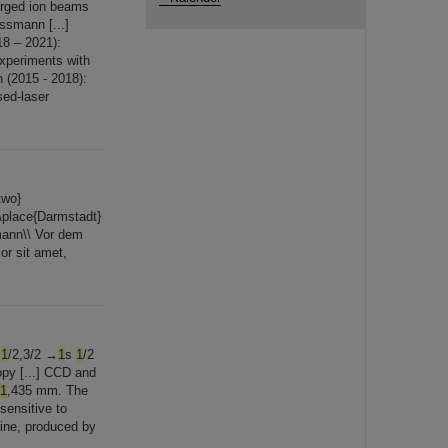
arged ion beams
ssmann [...]
8 – 2021):
experiments with
 (2015 - 2018):
sed-laser
two}
\place{Darmstadt}
mann\\ Vor dem
r sit amet,
p
1
/2,3/2 →
1
s
1
/2
opy [...] CCD and
1
,435 mm. The
sensitive to
ine, produced by