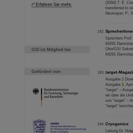
(2004) T. E. Cow
Erfahren Sie mehr.
transferred to s
Neumayer, P.; Se
SprecherInne
Sprechers Prof
64291 Darmstadt 
Otto/GSI Sekre
GSI ist Mitglied bei
64291 Darmstadt
Gefördert von
target-Magaz
Ausgabe 2 Down
Ausgabe
1
, Apr
"target" – Ausga
wir über die U
von "target" – 
"target" berich
Cryogenics
Leitung Dr. Hol