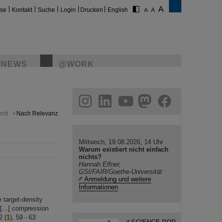
ise
Kontakt
Suche
Login
Drucken
English
/NEWS
@WORK
gram
linkedin
youtube
helmholtz.social
facebook
rst
Nach Relevanz
Mittwoch, 19.08.2026, 14 Uhr
Warum existiert nicht einfach
nichts?
Hannah Elfner,
GSI/FAIR/Goethe-Universität
Anmeldung und weitere
Informationen
e target-density
 [...] compression
2 (
1
), 59 - 63