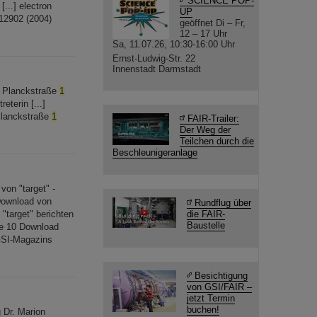
SCIENCE POP-
...] electron
UP
012902 (2004)
geöffnet Di – Fr,
12 – 17 Uhr
Sa, 11.07.26, 10:30-16:00 Uhr
Ernst-Ludwig-Str. 22
Innenstadt Darmstadt
H Planckstraße
1
eterin [...]
Planckstraße
1
FAIR-Trailer:
Der Weg der
Teilchen durch die
Beschleunigeranlage
on "target" -
Download von
Rundflug über
"target" berichten
die FAIR-
Baustelle
be 10 Download
GSI-Magazins
Besichtigung
von GSI/FAIR –
jetzt Termin
buchen!
g Dr. Marion