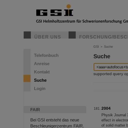
ÜBER UNS
FORSCHUNG/BESC
GSI
>
Suche
Telefonbuch
Suche
Anreise
Kontakt
supported query oper
Suche
Login
2004
FAIR
Physik Journal 
Bei GSI entsteht das neue
effect in electr
of solid matter
Beschleunigerzentrum FAIR.