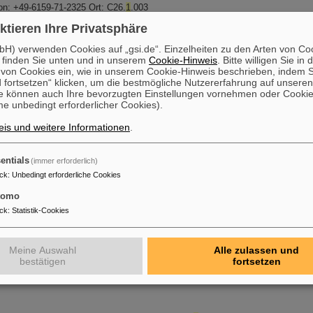
on: +49-6159-71-2325 Ort: C26.
1
.003
ktieren Ihre Privatsphäre
H) verwenden Cookies auf „gsi.de“. Einzelheiten zu den Arten von Co
ty Technology (RCT)
 finden Sie unten und in unserem
Cookie-Hinweis
. Bitte willigen Sie in 
-6159-71-1390 Ort: BR
1
3.009 Stellvertretung © Copyright: GSI Helmholtzzentr
on Cookies ein, wie in unserem Cookie-Hinweis beschrieben, indem Si
schung GmbH Michael Frey Tel.: +49-6159-71-1687 Ort: BR
1
3.016 Die Zuord
 fortsetzen“ klicken, um die bestmögliche Nutzererfahrung auf unsere
e können auch Ihre bevorzugten Einstellungen vornehmen oder Cooki
e unbedingt erforderlicher Cookies).
is und weitere Informationen
.
rical Systems (MES)
r Freisleben Tel.: +49-6159-71-1782 Ort: C27.
1
.002 Stellvertretung Dr.-Ing.
entials
(immer erforderlich)
71-2366 Ort: SB
1
.4.123 Die Zuordnung der Mitarbeiterinnen und Mitarbeiter zu
ck
:
Unbedingt erforderliche Cookies
tomo
ng
ck
:
Statistik-Cookies
zialberatung (EAP) Als Mitarbeiter*in
1
) haben Sie die Möglichkeit, kostenlos e
in Anspruch zu nehmen. Diese EAP-Expertenberatung wird von der ias-Gruppe
flikte/Mobbing Betriebliches Eingliederungsmanagement Begleitung von Cha
Meine Auswahl
Alle zulassen und
nicht Stipendiaten (z.B. Promotionsstipendiaten sowie Gastwissenschaftler*i
bestätigen
fortsetzen