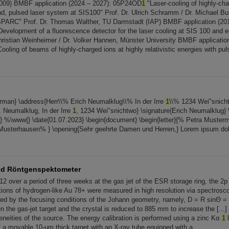
2009) BMBF application (2024 – 2027): 05P24OD
1
"Laser-cooling of highly-ch
nd, pulsed laser system at SIS100" Prof. Dr. Ulrich Schramm / Dr. Michael Bu
SPARC" Prof. Dr. Thomas Walther, TU Darmstadt (IAP) BMBF application (201
evelopment of a fluorescence detector for the laser cooling at SIS 100 and 
 Christian Weinheimer / Dr. Volker Hannen, Münster University BMBF application
ooling of beams of highly-charged ions at highly relativistic energies with pul
man} \address{Herr\\% Erich Neumalklug\\% In der Irre
1
\\% 1234 Wei"snich
 Neumalklug, In der Irre
1
, 1234 Wei"snichtwo} \signature{Erich Neumalklug} 
l{} %\www{} \date{01.07.2023} \begin{document} \begin{letter}{% Petra Muster
 Musterhausen% } \opening{Sehr geehrte Damen und Herren,} Lorem ipsum dolo
nd Röntgenspektometer
12 over a period of three weeks at the gas jet of the ESR storage ring, the 2
tions of hydrogen-like Au 78+ were measured in high resolution via spectrosc
fixed by the focusing conditions of the Johann geometry, namely, D = R sinΘ =
 the gas-jet target and the crystal is reduced to 885 mm to increase the [...] 
eneities of the source. The energy calibration is performed using a zinc Kα
1
l
5° a movable 10-μm thick target with an X-ray tube equipped with a