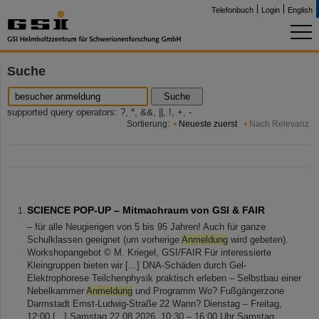
Telefonbuch
Login
English
Suche
Suche
supported query operators: ?, *, &&, ||, !, +, -
Sortierung:
Neueste zuerst
Nach Relevanz
SCIENCE POP-UP – Mitmachraum von GSI & FAIR
– für alle Neugierigen von 5 bis 95 Jahren! Auch für ganze
Schulklassen geeignet (um vorherige
Anmeldung
wird gebeten).
Workshopangebot © M. Kriegel, GSI/FAIR Für interessierte
Kleingruppen bieten wir [...] DNA-Schäden durch Gel-
Elektrophorese Teilchenphysik praktisch erleben – Selbstbau einer
Nebelkammer
Anmeldung
und Programm Wo? Fußgängerzone
Darmstadt Ernst-Ludwig-Straße 22 Wann? Dienstag – Freitag,
12:00 [...] Samstag 22.08.2026, 10:30 – 16:00 Uhr Samstag