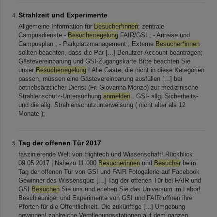
Strahlzeit und Experimente
Allgemeine Information für
Besucher*innen
; zentrale
Campusdienste -
Besucherregelung
FAIR/GSI ; - Anreise und
Campusplan ; - Parkplatzmanagement ; Externe
Besucher*innen
sollten beachten, dass die Par [...] Benutzer-Account beantragen;
Gästevereinbarung und GSI-Zugangskarte Bitte beachten Sie
unser
Besucherregelung
! Alle Gäste, die nicht in diese Kategorien
passen, müssen eine Gästevereinbarung ausfüllen [...] bei
betriebsärztlicher Dienst (Fr. Giovanna Monzo) zur medizinische
Strahlenschutz-Untersuchung
anmelden
. GSI- allg. Sicherheits-
und die allg. Strahlenschutzunterweisung ( nicht älter als 12
Monate );
Tag der offenen Tür 2017
faszinierende Welt von Hightech und Wissenschaft! Rückblick
09.05.2017 | Nahezu 11.000
Besucherinnen
und
Besucher
beim
Tag der offenen Tür von GSI und FAIR Fotogalerie auf Facebook
Gewinner des Wissensquiz [...] Tag der offenen Tür bei FAIR und
GSI
Besuchen
Sie uns und erleben Sie das Universum im Labor!
Beschleuniger und Experimente von GSI und FAIR öffnen ihre
Pforten für die Öffentlichkeit. Die zukünftige [...] Umgebung
gewinnen! zahlreiche Verpflegungsstationen auf dem ganzen