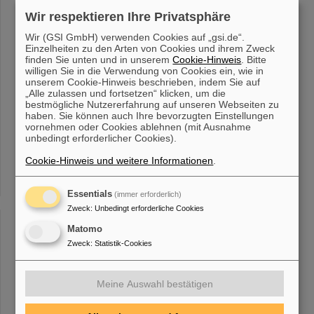
rechtzeitig vorher. Termine für Besichtigungen in englischer
Wir respektieren Ihre Privatsphäre
Sprache [...] und können einen Blick von der Aussichtsplattform
auf die Baustelle von FAIR werfen. Während Ihres
Besuchs
Wir (GSI GmbH) verwenden Cookies auf „gsi.de“.
werden Sie von unseren Mitarbeitenden betreut. Diese bemühen
Einzelheiten zu den Arten von Cookies und ihrem Zweck
sich, das Niveau verständlich zu halten
finden Sie unten und in unserem
Cookie-Hinweis
. Bitte
willigen Sie in die Verwendung von Cookies ein, wie in
unserem Cookie-Hinweis beschrieben, indem Sie auf
„Alle zulassen und fortsetzen“ klicken, um die
Datenschutz
bestmögliche Nutzererfahrung auf unseren Webseiten zu
verwendete Betriebssystem, Die verwendete IP-Adresse sowie
haben. Sie können auch Ihre bevorzugten Einstellungen
Beim authentisierten Zugriff der verwendete
Anmeldename
, Datum
vornehmen oder Cookies ablehnen (mit Ausnahme
unbedingt erforderlicher Cookies).
und Uhrzeit zum Zeitpunkt des Zugriffs, Erfolgs- oder Fehlerstatus
des Abrufs und Die Menge [...] Cookies Unsere Webseite
Cookie-Hinweis und weitere Informationen
.
verwendet Cookies. Bei Cookies handelt es sich um kleine
Textdateien mit
Besuchsinformationen
, die zeitweise auf Ihrer
Festplatte gespeichert werden. Ruft der Nutzende eine Webseite
Essentials
(immer erforderlich)
auf [...] und für Nutzende interessanter gestalten. Matomo ist
Zweck
:
Unbedingt erforderliche Cookies
deaktiviert, wenn Nutzende unsere Webseite
besuchen
. Erst wenn
Sie aktiv einwilligen, wird Ihr Nutzungsverhalten ausschließlich
Matomo
anhand Ihrer IP-Adresse
Zweck
:
Statistik-Cookies
Meine Auswahl bestätigen