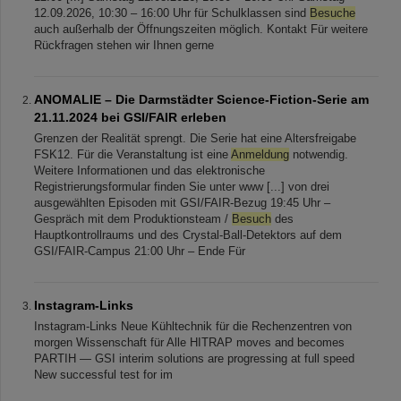
12.09.2026, 10:30 – 16:00 Uhr für Schulklassen sind
Besuche
auch außerhalb der Öffnungszeiten möglich. Kontakt Für weitere
Rückfragen stehen wir Ihnen gerne
ANOMALIE – Die Darmstädter Science-Fiction-Serie am
21.11.2024 bei GSI/FAIR erleben
Grenzen der Realität sprengt. Die Serie hat eine Altersfreigabe
FSK12. Für die Veranstaltung ist eine
Anmeldung
notwendig.
Weitere Informationen und das elektronische
Registrierungsformular finden Sie unter www [...] von drei
ausgewählten Episoden mit GSI/FAIR-Bezug 19:45 Uhr –
Gespräch mit dem Produktionsteam /
Besuch
des
Hauptkontrollraums und des Crystal-Ball-Detektors auf dem
GSI/FAIR-Campus 21:00 Uhr – Ende Für
Instagram-Links
Instagram-Links Neue Kühltechnik für die Rechenzentren von
morgen Wissenschaft für Alle HITRAP moves and becomes
PARTIH — GSI interim solutions are progressing at full speed
New successful test for im