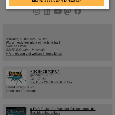
Alle zulassen und fortsetzen
instagram
linkedin
youtube
helmholtz.social
facebook
Mittwoch, 19.08.2026, 14 Uhr
Warum existiert nicht einfach nichts?
Hannah Elfner,
GSI/FAIR/Goethe-Universität
Anmeldung und weitere Informationen
SCIENCE POP-UP
geöffnet Di – Fr,
12 – 17 Uhr
Sa, 11.07.26, 10:30-16:00 Uhr
Ernst-Ludwig-Str. 22
Innenstadt Darmstadt
FAIR-Trailer: Der Weg der Teilchen durch die
Beschleunigeranlage