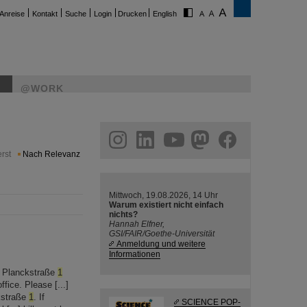
Anreise
Kontakt
Suche
Login
Drucken
English
@WORK
ram
linkedin
youtube
helmholtz.social
facebook
rst
Nach Relevanz
Mittwoch, 19.08.2026, 14 Uhr
Warum existiert nicht einfach
nichts?
Hannah Elfner,
GSI/FAIR/Goethe-Universität
Anmeldung und weitere
Informationen
k Planckstraße
1
fice. Please [...]
ckstraße
1
. If
SCIENCE POP-