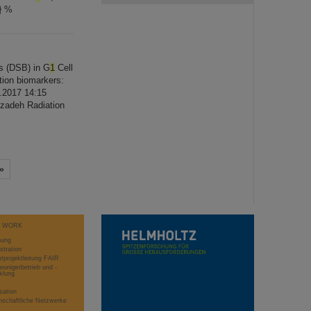
} %
s (DSB) in G
1
Cell
ion biomarkers:
5.2017 14:15
mzadeh Radiation
»
T WORK
hung
stration
projektleitung FAIR
eunigerbetrieb und -
klung
sation
schaftliche Netzwerke