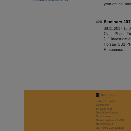
your option, an
Seminars 201
09.11.2017 15:0
Cycle Phase Fr
[...] Investiga
Hörsaal SB
1
PPA
Proteomics
ÜBER UNS
Zahlen & Fakten
Geschichte
50 Jahre GSI
Geschäftsführung
Organigramm
Hinweis geben & LkSG
Nachhaltigkeit
GSI/FAIR-Campusplan