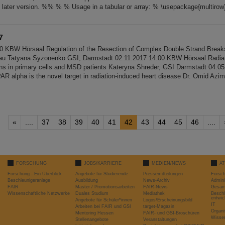
y later version. %% % % Usage in a tabular or array: % \usepackage{multirow
7
0 KBW Hörsaal Regulation of the Resection of Complex Double Strand Break
au Tatyana Syzonenko GSI, Darmstadt 02.11.2017 14:00 KBW Hörsaal Radiat
tions in primary cells and MSD patients Kateryna Shreder, GSI Darmstadt 04.0
R alpha is the novel target in radiation-induced heart disease Dr. Omid Azi
«
....
37
38
39
40
41
42
43
44
45
46
....
FORSCHUNG
JOBS/KARRIERE
MEDIEN/NEWS
A
Forschung - Ein Überblick
Angebote für Studierende
Pressemitteilungen
Forsc
Beschleunigeranlage
Ausbildung
News-Archiv
Admini
FAIR
Master / Promotionsarbeiten
FAIR-News
Gesamt
Wissenschaftliche Netzwerke
Duales Studium
Mediathek
Beschl
entwic
Angebote für Schüler*innen
Logos/Erscheinungsbild
IT
Arbeiten bei FAIR und GSI
target-Magazin
Organi
Mentoring Hessen
FAIR- und GSI-Broschüren
Wissen
Stellenangebote
Veranstaltungen