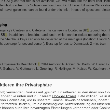
 GSI guest facilities is not available, GSI will reimburse the hotel cost. Hotel
 Helmholtzzentrum für Schwerionenforschung GmbH Your full name Planckst
ll travel guidelines can be found under this link . In case of questions, pleas
ging
ergency? Canteen and Cafeteria The canteen is located in BK
1
ground floor. 
n SB
1
. In addition to breakfast and lunch, which can be picked up during the reg
the Steinhaus keys can only be collected at the main gate (location: Planck S
ght upcharge for second person). Busstop for bus to Darmstadt: 2 min; train
or Experiments Beamblock
1
_2014 Authors: A. Adonin, W. Barth, W. Bayer, G.
 P. Gerhard, V. Gettmann, L. Groening, R. Hollinger, M. Kaiser, W. Kaufmann,
ktieren Ihre Privatsphäre
FAIR-Campus Adresse GSI Helmholtzzentrum für Schwerionenforschung G
H) verwenden Cookies auf „gsi.de“. Einzelheiten zu den Arten von Co
dt Telefon: +49-6159-71-0 Fax: +49-6159-71-2785 Zugang Gäste/Besuchend
 finden Sie unten und in unserem
Cookie-Hinweis
. Bitte willigen Sie in 
on Cookies ein, wie in unserem Cookie-Hinweis beschrieben, indem Si
 fortsetzen“ klicken, um die bestmögliche Nutzererfahrung auf unsere
e können auch Ihre bevorzugten Einstellungen vornehmen oder Cooki