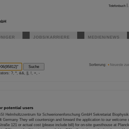
Telefonbuch
UNIGER
JOBS/KARRIERE
MEDIEN/NEWS
instag
Sortierung:
Neueste zue
Suche
ors: ?, *, &&, ||, !, +, -
or potential users
 GSI Helmholtzzentrum für Schwerionenforschung GmbH Sekretariat Biophysi
 Germany They will countersign and forward the application to our welcome of
traße 121 or actual cost (please include bill) for on-site guesthouse at Plan