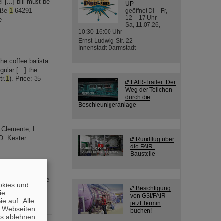
 [...] bill must be
UP
raße
1
64291
geöffnet Di – Fr,
12 – 17 Uhr
e
Sa, 11.07.26,
10:30-16:00 Uhr
Ernst-Ludwig-Str. 22
Innenstadt Darmstadt
The coffee barista
ular [...] the
tr.
1
). Price: 35
FAIR-Trailer: Der
Weg der Teilchen
durch die
Beschleunigeranlage
 Clemente, L.
 O. Kester
Rundflug über
die FAIR-
Baustelle
mbH Planckstraße
okies und
e Zugang über
Besichtigung
die
von GSI/FAIR –
e auf „Alle
jetzt Termin
n Webseiten
buchen!
es ablehnen