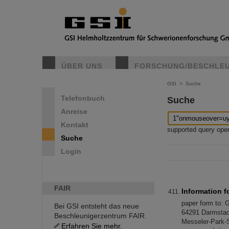
ÜBER UNS
FORSCHUNG/BESCHLE
GSI
>
Suche
Telefonbuch
Suche
Anreise
Kontakt
supported query operat
Suche
Login
FAIR
Information f
paper form to:
Bei GSI entsteht das neue
64291 Darmstadt
Beschleunigerzentrum FAIR.
Messeler-Park-S
Erfahren Sie mehr.