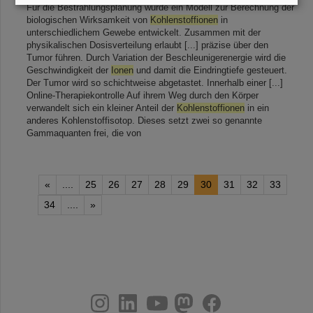
Für die Bestrahlungsplanung wurde ein Modell zur Berechnung der
biologischen Wirksamkeit von
Kohlenstoffionen
in
unterschiedlichem Gewebe entwickelt. Zusammen mit der
physikalischen Dosisverteilung erlaubt [...] präzise über den
Tumor führen. Durch Variation der Beschleunigerenergie wird die
Geschwindigkeit der
Ionen
und damit die Eindringtiefe gesteuert.
Der Tumor wird so schichtweise abgetastet. Innerhalb einer [...]
Online-Therapiekontrolle Auf ihrem Weg durch den Körper
verwandelt sich ein kleiner Anteil der
Kohlenstoffionen
in ein
anderes Kohlenstoffisotop. Dieses setzt zwei so genannte
Gammaquanten frei, die von
«
....
25
26
27
28
29
30
31
32
33
34
....
»
instagram
linkedin
youtube
helmholtz.social
facebook