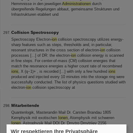
Hemmnisse in den jeweiligen
Administrationen
durch
übergreifende Regelungen abbaut, gemeinsame Strukturen und
Infrastrukturen etabliert und
Collision Spectroscopy
Spectroscopy Electron-
ion
collision spectroscopy utilizes energy-
sharp features such as steps, thresholds and, in particular,
resonant structures in the cross section of electron-
ion
collision
processes [...] of DR: the electron-
ion
collision energy is scanned
in ﬁne steps. For center-of-mass (CM) collision energies that
match the resonance energies a higher count rate of recombined
ions
, X (q−1)+ , is recorded [...] with only a few hundred
ions
produced and injected every 10 minutes into the storage ring were
successfully conducted. The list of physics questions studied with
electron-
ion
collision spectroscopy at
Mitarbeitende
Quantenlogik, Masterandin Mail Dr. Carsten Brandau 1805
Kernphysik mit exotischen
Ionen
, Atomphysik mit schweren
Ionen
, Astrophysik Mail DOI Dr. Dmytro Dmytriiev 2156
Zerstörungsfreie elektromagnetische [...] Lestinsky 2724
Wir respektieren Ihre Privatsphäre