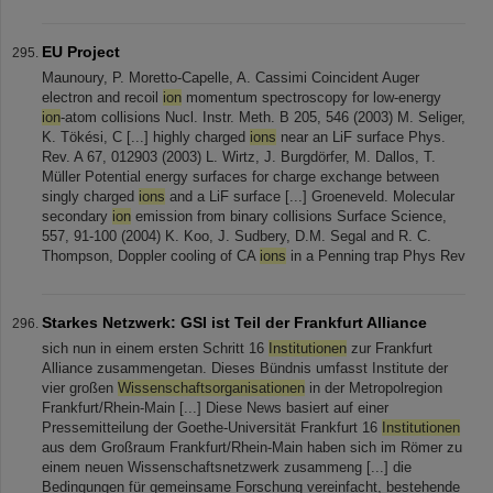
EU Project
Maunoury, P. Moretto-Capelle, A. Cassimi Coincident Auger
electron and recoil
ion
momentum spectroscopy for low-energy
ion
-atom collisions Nucl. Instr. Meth. B 205, 546 (2003) M. Seliger,
K. Tökési, C [...] highly charged
ions
near an LiF surface Phys.
Rev. A 67, 012903 (2003) L. Wirtz, J. Burgdörfer, M. Dallos, T.
Müller Potential energy surfaces for charge exchange between
singly charged
ions
and a LiF surface [...] Groeneveld. Molecular
secondary
ion
emission from binary collisions Surface Science,
557, 91-100 (2004) K. Koo, J. Sudbery, D.M. Segal and R. C.
Thompson, Doppler cooling of CA
ions
in a Penning trap Phys Rev
Starkes Netzwerk: GSI ist Teil der Frankfurt Alliance
sich nun in einem ersten Schritt 16
Institutionen
zur Frankfurt
Alliance zusammengetan. Dieses Bündnis umfasst Institute der
vier großen
Wissenschaftsorganisationen
in der Metropolregion
Frankfurt/Rhein-Main [...] Diese News basiert auf einer
Pressemitteilung der Goethe-Universität Frankfurt 16
Institutionen
aus dem Großraum Frankfurt/Rhein-Main haben sich im Römer zu
einem neuen Wissenschaftsnetzwerk zusammeng [...] die
Bedingungen für gemeinsame Forschung vereinfacht, bestehende