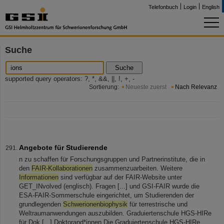
Telefonbuch
Login
English
Suche
Suche
supported query operators: ?, *, &&, ||, !, +, -
Sortierung:
Neueste zuerst
Nach Relevanz
Angebote für Studierende
n zu schaffen für Forschungsgruppen und Partnerinstitute, die in
den
FAIR-Kollaborationen
zusammenzuarbeiten. Weitere
Informationen
sind verfügbar auf der FAIR-Website unter
GET_INvolved (englisch). Fragen [...] und GSI-FAIR wurde die
ESA-FAIR-Sommerschule eingerichtet, um Studierenden der
grundlegenden
Schwerionenbiophysik
für terrestrische und
Weltraumanwendungen auszubilden. Graduiertenschule HGS-HIRe
für Dok [...] Doktorand*innen Die Graduiertenschule HGS-HIRe