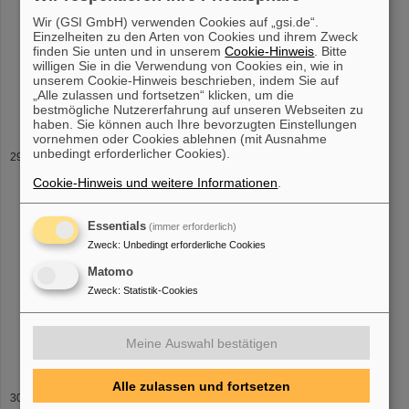
CRYRING@ESR - Speicherring für schwere
Ionen
mit niedriger
Energie Mail DOI Apl.Prof. Dr. Yury Litvinov 1758 Experimente mit
Wir (GSI GmbH) verwenden Cookies auf „gsi.de“.
gespeicherten
Ionen
Mail DOI Dr. Esther Menz 3314
Einzelheiten zu den Arten von Cookies und ihrem Zweck
finden Sie unten und in unserem
Cookie-Hinweis
. Bitte
Kernphysikalische [...] -2722 Telefax +49 6159 / 71 -3722
willigen Sie in die Verwendung von Cookies ein, wie in
t.stoehlker(at)gsi.de KBW 3.31 GSI Helmholtzzentrum für
unserem Cookie-Hinweis beschrieben, indem Sie auf
Schwerionenforschung
GmbH Planckstraße 1 64291 Darmstadt
„Alle zulassen und fortsetzen“ klicken, um die
Sekretariat Nachname eMail Tel. Fax Raum Dr. Tatiana Litvinova
bestmögliche Nutzererfahrung auf unseren Webseiten zu
haben. Sie können auch Ihre bevorzugten Einstellungen
vornehmen oder Cookies ablehnen (mit Ausnahme
unbedingt erforderlicher Cookies).
ISDEIV 2012
Vacuum Arc
Ion
Sources at GSI Accelerator Facility This work
Cookie-Hinweis und weitere Informationen
.
describes recent results of developing high current
ion
beams of
Bi and Au at GSI accelerator facility. Challenges of production of
Essentials
ion
beams with [...] with required charge state in vacuum arc
(immer erforderlich)
discharge
ion
sources are discussed. The difficulties and
Zweck
:
Unbedingt erforderliche Cookies
limitations occurred due to using of pure Bi and Au materials in the
Matomo
cathodes are described. As a feasible [...] considered. As a
Zweck
:
Statistik-Cookies
significant result, a dramatic improvement in production of high
charge state Bi and Au
ions
using the mixed Bi-Cu (15% Wt.) and
Au-Cr (50% Wt.) cathodes, respectively, compare to cathodes
from
Meine Auswahl bestätigen
Alle zulassen und fortsetzen
Therapie: effektiv, schonend und sicher