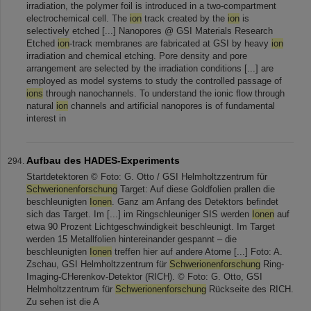
irradiation, the polymer foil is introduced in a two-compartment
electrochemical cell. The
ion
track created by the
ion
is
selectively etched [...] Nanopores @ GSI Materials Research
Etched
ion
-track membranes are fabricated at GSI by heavy
ion
irradiation and chemical etching. Pore density and pore
arrangement are selected by the irradiation conditions [...] are
employed as model systems to study the controlled passage of
ions
through nanochannels. To understand the ionic flow through
natural
ion
channels and artificial nanopores is of fundamental
interest in
Aufbau des HADES-Experiments
Startdetektoren © Foto: G. Otto / GSI Helmholtzzentrum für
Schwerionenforschung
Target: Auf diese Goldfolien prallen die
beschleunigten
Ionen
. Ganz am Anfang des Detektors befindet
sich das Target. Im [...] im Ringschleuniger SIS werden
Ionen
auf
etwa 90 Prozent Lichtgeschwindigkeit beschleunigt. Im Target
werden 15 Metallfolien hintereinander gespannt – die
beschleunigten
Ionen
treffen hier auf andere Atome [...] Foto: A.
Zschau, GSI Helmholtzzentrum für
Schwerionenforschung
Ring-
Imaging-CHerenkov-Detektor (RICH). © Foto: G. Otto, GSI
Helmholtzzentrum für
Schwerionenforschung
Rückseite des RICH.
Zu sehen ist die A