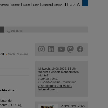
Anreise
Kontakt
Suche
Login
Drucken
English
@WORK
ram
linkedin
youtube
helmholtz.social
facebook
rst
Nach Relevanz
Mittwoch, 19.08.2026, 14 Uhr
Warum existiert nicht einfach
nichts?
Hannah Elfner,
GSI/FAIR/Goethe-Universität
Anmeldung und weitere
Informationen
ichte über
edeutende
iments (LOREX),
SCIENCE POP-