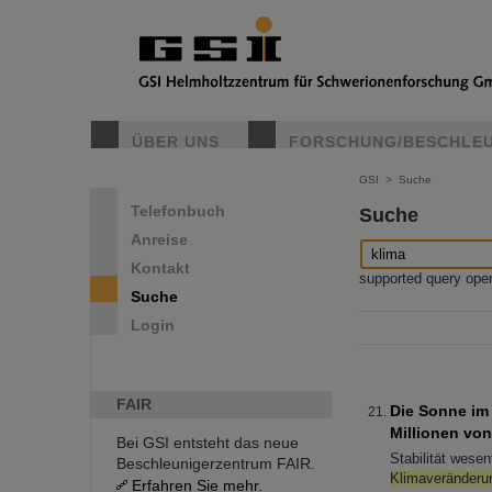
ÜBER UNS
FORSCHUNG/BESCHLE
GSI
>
Suche
Telefonbuch
Suche
Anreise
Kontakt
supported query operat
Suche
Login
FAIR
Die Sonne im 
Millionen vo
Bei GSI entsteht das neue
Stabilität wese
Beschleunigerzentrum FAIR.
Klimaveränderu
Erfahren Sie mehr.