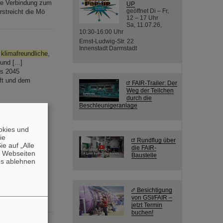
hre Verbindung zum
UP
geöffnet Di – Fr,
streicht die Mö
12 – 17 Uhr
Sa, 11.07.26,
10:30-16:00 Uhr
Ernst-Ludwig-Str. 22
Innenstadt Darmstadt
e
klimafreundliche
,
nd [...]
is 2045
ft und dem
FAIR-Trailer: Der
Weg der Teilchen
durch die
Beschleunigeranlage
okies und
die
Rundflug über
are
Klimabeiträge
e auf „Alle
die FAIR-
ervices [...] zu
n Webseiten
Baustelle
es ablehnen
k City, wo
ewährleisten und
Forschungs- und
Besichtigung
von GSI/FAIR –
jetzt Termin
buchen!