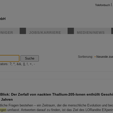
Telefonbuch
UNIGER
JOBS/KARRIERE
MEDIEN/NEWS
instag
Sortierung:
Neueste zue
Suche
ors: ?, *, &&, ||, !, +, -
Blick: Der Zerfall von nackten Thallium-205-Ionen enthüllt Gesch
n Jahren
ntliche Fragen bestehen – ein Zeitraum, der die menschliche Evolution und b
ngen
umfasst. Antworten darauf zu finden, ist das Ziel des LORandite EXper